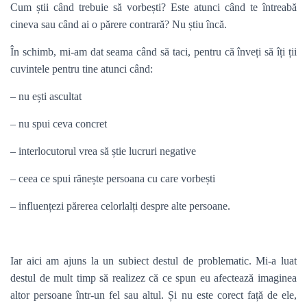
Cum știi când trebuie să vorbești? Este atunci când te întreabă
cineva sau când ai o părere contrară? Nu știu încă.
În schimb, mi-am dat seama când să taci, pentru că înveți să îți ții
cuvintele pentru tine atunci când:
– nu ești ascultat
– nu spui ceva concret
– interlocutorul vrea să știe lucruri negative
– ceea ce spui rănește persoana cu care vorbești
– influențezi părerea celorlalți despre alte persoane.
Iar aici am ajuns la un subiect destul de problematic. Mi-a luat
destul de mult timp să realizez că ce spun eu afectează imaginea
altor persoane într-un fel sau altul. Și nu este corect față de ele,