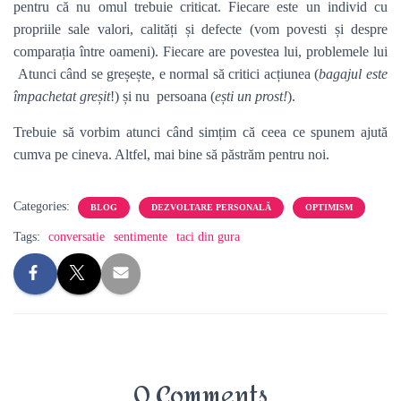
pentru că nu omul trebuie criticat. Fiecare este un individ cu
propriile sale valori, calități și defecte (vom povesti și despre
comparația între oameni). Fiecare are povestea lui, problemele lui
Atunci când se greșește, e normal să critici acțiunea (
bagajul este
împachetat greșit
!) și nu persoana (
ești un prost!
).
Trebuie să vorbim atunci când simțim că ceea ce spunem ajută
cumva pe cineva. Altfel, mai bine să păstrăm pentru noi.
Categories:
BLOG
DEZVOLTARE PERSONALĂ
OPTIMISM
Tags:
conversatie
sentimente
taci din gura
0 Comments