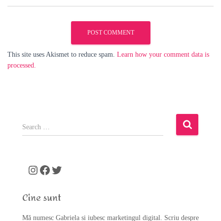
This site uses Akismet to reduce spam.
Learn how your comment data is
processed.
S
e
a
r
c
Instagram
Facebook
Twitter
h
f
Cine sunt
o
r
Mă numesc Gabriela si iubesc marketingul digital. Scriu despre
: