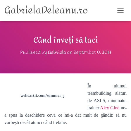
GabrielaDeleanu.ro
TOGG
Când înveți să taci
Published by
Gabriela
on
September 9, 2013
În ultimul
teambuilding alături
weheartit.com/summer_j
de ASLS, minunatul
trainer
Alex Glod
ne-
a spus la deschidere ceva ce mi-a dat mult de gândit: să nu
vorbești decât atunci când trebuie.