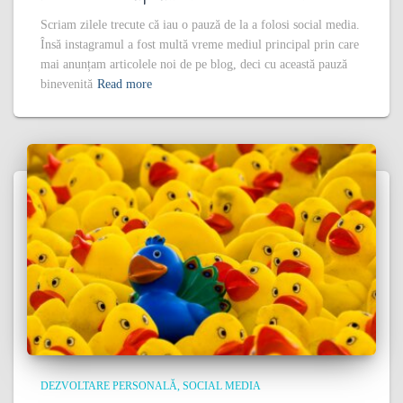
Scriam zilele trecute că iau o pauză de la a folosi social media.
Însă instagramul a fost multă vreme mediul principal prin care
mai anunțam articolele noi de pe blog, deci cu această pauză
binevenită
Read more
DEZVOLTARE PERSONALĂ
SOCIAL MEDIA