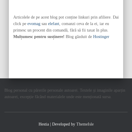
Articolele de pe acest blog pot conține linkuri prin afiliere. Dai
click pe
evomag
sau
elefant
, comanzi ceva de la ei, iar eu
primesc un procent din comandă, fără să fii taxat în plus.
Mulțumesc pentru susținere!
Blog găzduit de
Hostinger
Blog personal cu părerile personale autoarei. Textele și imaginile aparțin
autoarei, excepție făcând materialele unde este menționată sursa.
Hestia | Developed by
ThemeIsle