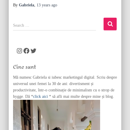
By
Gabriela
,
13 years
ago
S
e
a
r
c
Instagram
Facebook
Twitter
h
f
Cine sunt
o
r
Mă numesc Gabriela si iubesc marketingul digital. Scriu despre
:
universul unei femei la 30 de ani: divertisment și
productivitate, într-o combinație de minimalism cu o strop de
hygge. Dă *
click aici
* să afli mai multe despre mine și blog.