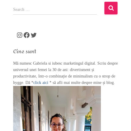
S
e
a
r
c
Instagram
Facebook
Twitter
h
f
Cine sunt
o
r
Mă numesc Gabriela si iubesc marketingul digital. Scriu despre
:
universul unei femei la 30 de ani: divertisment și
productivitate, într-o combinație de minimalism cu o strop de
hygge. Dă *
click aici
* să afli mai multe despre mine și blog.