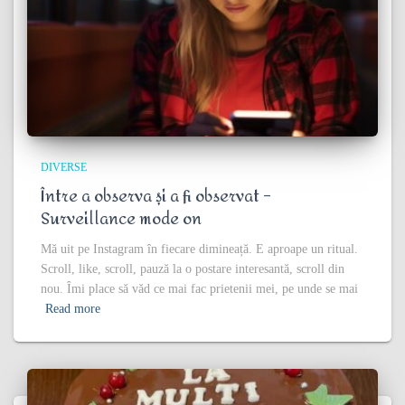
DIVERSE
Între a observa și a fi observat –
Surveillance mode on
Mă uit pe Instagram în fiecare dimineață. E aproape un ritual.
Scroll, like, scroll, pauză la o postare interesantă, scroll din
nou. Îmi place să văd ce mai fac prietenii mei, pe unde se mai
Read more