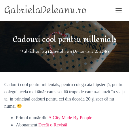
GabrielaDeleanu.ro
TOGG
Cadouri cool pentru millenials
Published by
Gabriela
on
December 2, 2016
Cadouri cool pentru millenials, pentru colega aia hipsteriță, pentru
colegul acela mai tânăr care ascultă trupe de care n-ai auzit în viața
ta, în principal cadouri pentru cei din decada 20 și sper că nu
numai
Primul număr din
A City Made By People
Abonament
Decât o Revistă