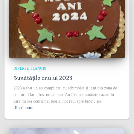
DIVERSE
PLANURI
Bunătățile anului 2023
2023 a fost un an complicat, cu schimbări și ieșit din zona de
confort. Dar a fost un an bun. Au fost nenumărate cazuri în
care mi s-a confirmat teoria „tot răul spre bine”, așa
Read more