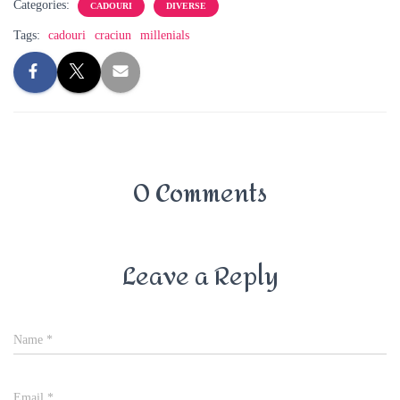
Categories:
CADOURI
DIVERSE
Tags:
cadouri
craciun
millenials
0 Comments
Leave a Reply
Name
*
Email
*