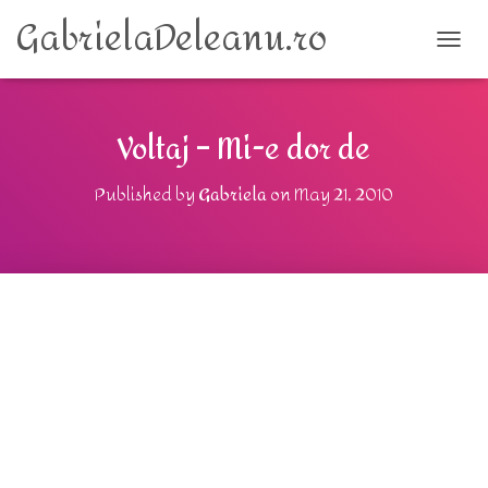
GabrielaDeleanu.ro
TOGG
Voltaj – Mi-e dor de
Published by
Gabriela
on
May 21, 2010