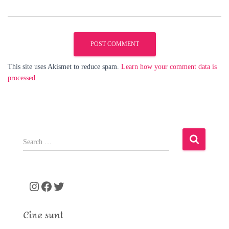
This site uses Akismet to reduce spam.
Learn how your comment data is
processed.
S
e
a
r
c
Instagram
Facebook
Twitter
h
f
Cine sunt
o
r