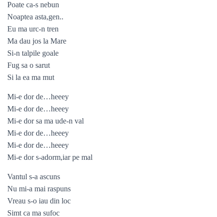
Poate ca-s nebun
Noaptea asta,gen..
Eu ma urc-n tren
Ma dau jos la Mare
Si-n talpile goale
Fug sa o sarut
Si la ea ma mut
Mi-e dor de…heeey
Mi-e dor de…heeey
Mi-e dor sa ma ude-n val
Mi-e dor de…heeey
Mi-e dor de…heeey
Mi-e dor s-adorm,iar pe mal
Vantul s-a ascuns
Nu mi-a mai raspuns
Vreau s-o iau din loc
Simt ca ma sufoc