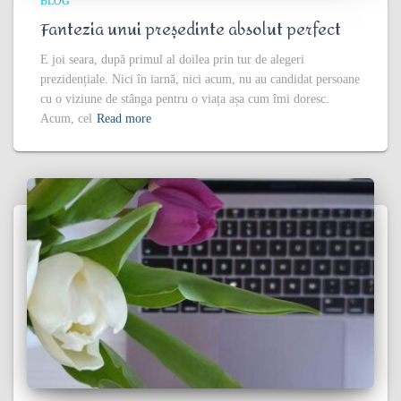
BLOG
Fantezia unui președinte absolut perfect
E joi seara, după primul al doilea prin tur de alegeri
prezidențiale. Nici în iarnă, nici acum, nu au candidat persoane
cu o viziune de stânga pentru o viața așa cum îmi doresc.
Acum, cel
Read more