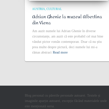
AUSTRIA
CULTURAL
Adrian Ghenie la muzeul Albertina
din Viena
Am auzit numele lui Adrian Ghenie în diverse
circumstanțe, am auzit că este probabil cel mai bine
vândut pictor român contemporan. Doar că nu știu
prea multe despre pictură, deci numele lui mi-a
rămas abstract
Read more
Blog personal cu părerile personale autoarei. Textele și
imaginile aparțin autoarei, excepție făcând materialele unde
este menționată sursa.