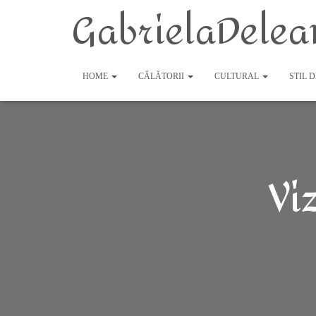
GabrielaDelea
HOME
CĂLĂTORII
CULTURAL
STIL 
Vi