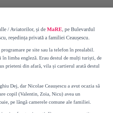
le / Aviatorilor, și de
MaRE
, pe Bulevardul
cu, reședința privată a familiei Ceaușescu.
programare pe site sau la telefon în prealabil.
i în limba engleză. Erau destul de mulți turiști, de
us prieteni din afară, vila și cartierul arată destul
hiu Dej, dar Nicolae Ceaușescu a avut ocazia să
care copil (Valentin, Zoia, Nicu) avea un
 baie, pe lângă camerele comune ale familiei.