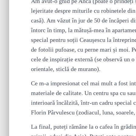
Am avut-o ghid pe Anca (poate o prindeți și
lejeritate despre miturile cu robinetele di
casă). Am văzut în jur de 50 de încăperi d
întorc în timp, la mătușă-mea în apartame
special pentru soții Ceaușescu la întrepr
de fotolii pufoase, cu perne mari și moi. P
cele de inspirație externă (se observă un o
orientale, sticlă de murano).
Ce m-a impresionat cel mai mult a fost int
materiale de calitate. Un centru spa cu sau
interioară încălzită, într-un cadru specia
Florin Pârvulescu (zodiacul, luna, soarele,
La final, puteți rămâne la o cafea în grădin