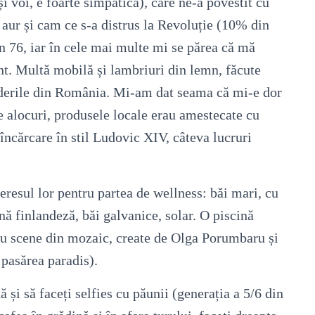
 voi, e foarte simpatică), care ne-a povestit cu
n aur și cam ce s-a distrus la Revoluție (10% din
in 76, iar în cele mai multe mi se părea că mă
nt. Multă mobilă și lambriuri din lemn, făcute
inderile din România. Mi-am dat seama că mi-e dor
e alocuri, produsele locale erau amestecate cu
 încărcare în stil Ludovic XIV, câteva lucruri
eresul lor pentru partea de wellness: băi mari, cu
nă finlandeză, băi galvanice, solar. O piscină
l cu scene din mozaic, create de Olga Porumbaru și
 pasărea paradis).
ă și să faceți selfies cu păunii (generația a 5/6 din