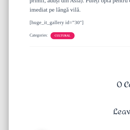
primii, aduși din Asia). Puteți opta pentru 
imediat pe lângă vilă.
[huge_it_gallery id=”30″]
Categories:
CULTURAL
0 C
Leav