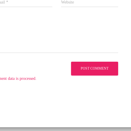
ail
*
Website
nt data is processed.