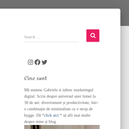
S
e
a
r
c
Instagram
Facebook
Twitter
h
f
Cine sunt
o
r
Mă numesc Gabriela si iubesc marketingul
:
digital. Scriu despre universul unei femei la
30 de ani: divertisment și productivitate, într-
o combinație de minimalism cu o strop de
hygge. Dă *
click aici
* să afli mai multe
despre mine și blog.