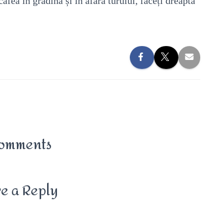
cafea în grădină și în afara turului, faceți dreapta
omments
e a Reply