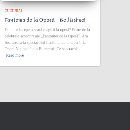
CULTURAL
Fantoma de la Operă – Bellissimo!
De la ce începe o seară magică la operă? Poate de la
celebrele acorduri ale „Fantomei de la Operă”. Am
fost aseară la spectacolul Fantoma de la Operă, la
Opera Națională din București. Ce spectacol
Read more