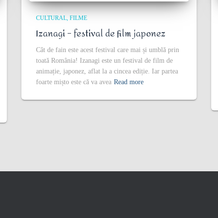
CULTURAL
FILME
Izanagi – festival de film japonez
Cât de fain este acest festival care mai și umblă prin
toată România! Izanagi este un festival de film de
animație, japonez, aflat la a cincea ediție. Iar partea
foarte mișto este că va avea
Read more