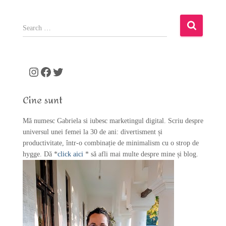
S
e
a
r
c
Instagram
Facebook
Twitter
h
f
Cine sunt
o
r
Mă numesc Gabriela si iubesc marketingul digital. Scriu despre
:
universul unei femei la 30 de ani: divertisment și
productivitate, într-o combinație de minimalism cu o strop de
hygge. Dă *
click aici
* să afli mai multe despre mine și blog.