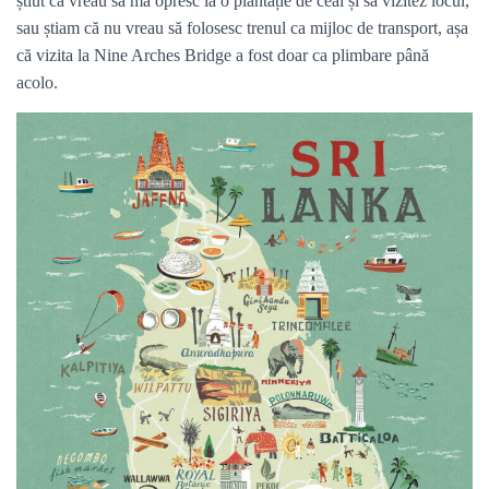
știut că vreau să mă opresc la o plantație de ceai și să vizitez locul,
sau știam că nu vreau să folosesc trenul ca mijloc de transport, așa
că vizita la Nine Arches Bridge a fost doar ca plimbare până
acolo.