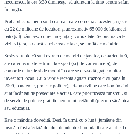
necunoscut la ora 3:30 dimineața, să ajungem la timp pentru safari
în junglă.
Probabil că oamenii sunt cea mai mare comoară a acestei țărișoare
cu 22 de milioane de locuitori și aproximativ 65.000 de kilometri
pătrați. Îți zâmbesc cu recunoștință și curiozitate. Se bucură că le
vizitezi țara, iar dacă lauzi ceva de la ei, se umflă de mândrie.
Sesizezi rapid că sunt extrem de mândri de țara lor, de agricultură,
ale cărei rezultate le trimit la export (și ți le vor enumera), de
comorile naturale și de modul în care se dezvoltă grație multor
investitori locali. Cu o istorie recentă agitată (război civil până în
2009, pandemie, proteste politice), sri-lankezii pe care i-am întâlnit
sunt încântați de președintele actual, care prioritizează turismul, și
de serviciile publice gratuite pentru toți cetățenii (precum sănătatea
sau educația).
Este o mândrie dovedită. Deși, în urmă cu o lună, jumătate din
insulă a fost afectată de ploi abundente și inundații care au dus la