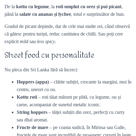
De la
kottu cu legume
, la
roti umplut cu orez și pui picant
,
până la
salate cu ananas și lychee
, totul e surprinzător de bun.
Gradul de picant depinde, dar de cele mai multe ori, când observă
că gătesc pentru turiști, reduc cantitatea de chilli. Sau poți cere
explicit
mild
sau
less spicy
.
Street food cu personalitate
Nu pleca din Sri Lanka fără să încerci:
Hoppers (appa)
– clătite subțiri, crocante la margini, moi în
centru, uneori cu ou.
Kottu roti
– roti tăiat mărunt pe plită, cu legume, ou și
carne, acompaniat de sunetul metalic iconic.
String hoppers
– tăiței subțiri din orez, perfecți cu curry
sau dhal aromat.
Fructe de mare
– pe coasta sudică, în Mirissa sau Galle,
fructele de mare sunt incredibil de proaspete: creveți în lapte