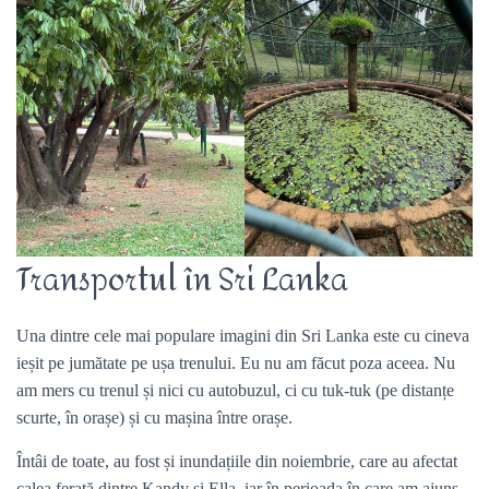
Transportul în Sri Lanka
Una dintre cele mai populare imagini din Sri Lanka este cu cineva
ieșit pe jumătate pe ușa trenului. Eu nu am făcut poza aceea. Nu
am mers cu trenul și nici cu autobuzul, ci cu tuk-tuk (pe distanțe
scurte, în orașe) și cu mașina între orașe.
Întâi de toate, au fost și inundațiile din noiembrie, care au afectat
calea ferată dintre Kandy și Ella, iar în perioada în care am ajuns