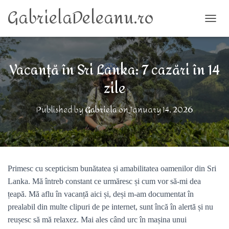
GabrielaDeleanu.ro
TOGG
Vacanță în Sri Lanka: 7 cazări în 14
zile
Published by
Gabriela
on
January 14, 2026
Primesc cu scepticism bunătatea și amabilitatea oamenilor din Sri
Lanka. Mă întreb constant ce urmăresc și cum vor să-mi dea
țeapă. Mă aflu în vacanță aici și, deși m-am documentat în
prealabil din multe clipuri de pe internet, sunt încă în alertă și nu
reușesc să mă relaxez. Mai ales când urc în mașina unui