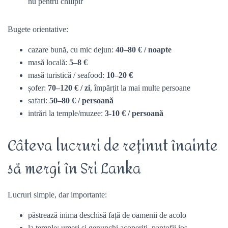
nu pentru chilipir
Bugete orientative:
cazare bună, cu mic dejun:
40–80 € / noapte
masă locală:
5–8 €
masă turistică / seafood:
10–20 €
șofer:
70–120 € / zi
, împărțit la mai multe persoane
safari:
50–80 € / persoană
intrări la temple/muzee:
3-10
€ / persoană
Câteva lucruri de reținut înainte
să mergi în Sri Lanka
Lucruri simple, dar importante:
păstrează inima deschisă față de oamenii de acolo
la temple: umeri și genunchi acoperiți, pantofii jos