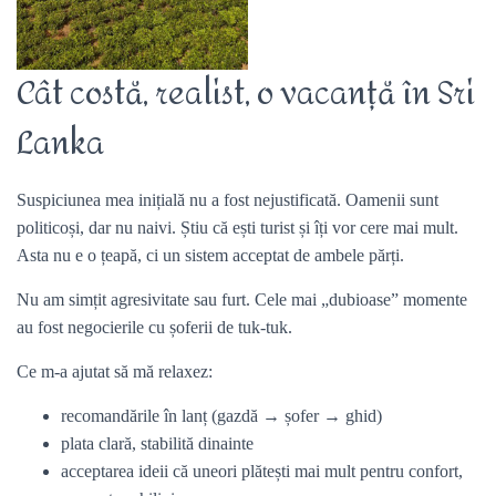
Cât costă, realist, o vacanță în Sri
Lanka
Suspiciunea mea inițială nu a fost nejustificată. Oamenii sunt
politicoși, dar nu naivi. Știu că ești turist și îți vor cere mai mult.
Asta nu e o țeapă, ci un sistem acceptat de ambele părți.
Nu am simțit agresivitate sau furt. Cele mai „dubioase” momente
au fost negocierile cu șoferii de tuk-tuk.
Ce m-a ajutat să mă relaxez:
recomandările în lanț (gazdă → șofer → ghid)
plata clară, stabilită dinainte
acceptarea ideii că uneori plătești mai mult pentru confort,