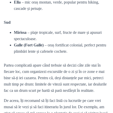
Ella
– mic oraș montan, verde, popular pentru hiking,
cascade și peisaje.
Sud
Mirissa
– plaje tropicale, surf, fructe de mare și apusuri
spectaculoase.
Galle (Fort Galle)
– oraș fortificat colonial, perfect pentru
plimbări lente și cafenele cochete.
Partea complicată apare când trebuie să decizi câte zile stai în
fiecare loc, cum organizezi excursiile de o zi și în ce zone e mai
bine să-ți iei cazarea. Pentru că, deși distanțele par mici, petreci
mult timp pe drum: limitele de viteză sunt respectate, iar dealurile
fac ca un drum scurt pe hartă să pară nesfârșit în realitate.
De aceea, îți recomand să îți faci listă cu lucrurile pe care vrei
musai să le vezi și să faci itinerariu în jurul lor. De exemplu, am