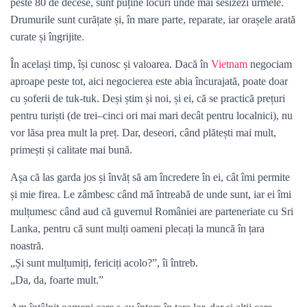
peste 80 de decese, sunt puține locuri unde mai sesizezi urmele.
Drumurile sunt curățate și, în mare parte, reparate, iar orașele arată
curate și îngrijite.
În același timp, își cunosc și valoarea. Dacă în
Vietnam
negociam
aproape peste tot, aici negocierea este abia încurajată, poate doar
cu șoferii de tuk-tuk. Deși știm și noi, și ei, că se practică prețuri
pentru turiști (de trei–cinci ori mai mari decât pentru localnici), nu
vor lăsa prea mult la preț. Dar, deseori, când plătești mai mult,
primești și calitate mai bună.
Așa că las garda jos și învăț să am încredere în ei, cât îmi permite
și mie firea. Le zâmbesc când mă întreabă de unde sunt, iar ei îmi
mulțumesc când aud că guvernul României are parteneriate cu Sri
Lanka, pentru că sunt mulți oameni plecați la muncă în țara
noastră.
„Și sunt mulțumiți, fericiți acolo?”, îi întreb.
„Da, da, foarte mult.”