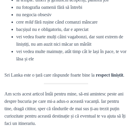
nu fotografia oamenii fără să întrebi
nu negocia obsesiv
cere
mild
fără rușine când comanzi mâncare
bacșișul nu e obligatoriu, dar e apreciat
vei vedea foarte mulți câini vagabonzi, dar sunt extrem de
liniștiți, nu am auzit nici măcar un mârâit
vei vedea multe maimuțe, atât timp cât le lași în pace, te vor
lăsa și ele
Sri Lanka este o țară care răspunde foarte bine la
respect liniștit
.
Am scris acest articol întâi pentru mine, să-mi amintesc peste ani
despre bucuria pe care mi-a adus-o această vacanță. Iar pentru
tine, dragă cititor, sper că rândurile de mai sus ți-au trezit puțin
curiozitate pentru această destinație și că eventual te va ajuta să îți
faci un itinerariu.