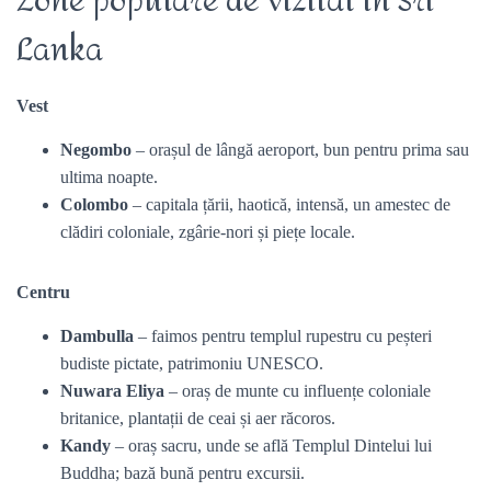
Zone populare de vizitat în Sri
Lanka
Vest
Negombo
– orașul de lângă aeroport, bun pentru prima sau
ultima noapte.
Colombo
– capitala țării, haotică, intensă, un amestec de
clădiri coloniale, zgârie-nori și piețe locale.
Centru
Dambulla
– faimos pentru templul rupestru cu peșteri
budiste pictate, patrimoniu UNESCO.
Nuwara Eliya
– oraș de munte cu influențe coloniale
britanice, plantații de ceai și aer răcoros.
Kandy
– oraș sacru, unde se află Templul Dintelui lui
Buddha; bază bună pentru excursii.