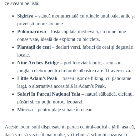
ce aveam pe listă:
Sigiriya
– stâncă monumentală cu ruinele unui palat antic și
priveliști impresionante.
Polonnaruwa
– fostă capitală medievală, cu ruine bine
conservate, ideală de explorat cu bicicleta.
Plantații de ceai
– dealuri verzi, fabrici de ceai și degustări
locale.
Nine Arches Bridge
– pod feroviar iconic, ascuns în
junglă, celebru pentru trenurile albastre care îl traversează.
Little Adam’s Peak
– traseu ușor de hiking, cu panorame
largi, o alternativă accesibilă la Adam’s Peak.
Safari în Parcul Național Yala
– natură sălbatică, elefanți,
păsări și, cu puțin noroc, leoparzi.
Mirissa
– pentru plaje și baie în ocean
Aceste locuri sunt dispersate în partea central-sudică a țării, așa că,
dacă vrei să vezi cât mai multe, va trebui să schimbi cazarea la