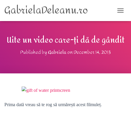
GabrielaDeleanu.ro
TOGG
Uite un video care-ți dă de gândit
Published by
Gabriela
on
December 14, 2013
Prima dată vreau să te rog să urmărești acest filmuleț.