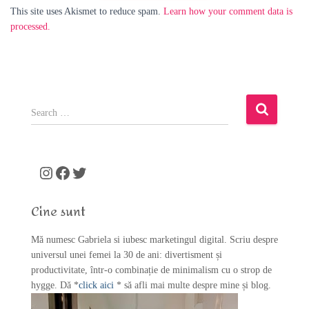
This site uses Akismet to reduce spam.
Learn how your comment data is
processed.
S
e
a
r
c
Instagram
Facebook
Twitter
h
f
Cine sunt
o
r
Mă numesc Gabriela si iubesc marketingul digital. Scriu despre
:
universul unei femei la 30 de ani: divertisment și
productivitate, într-o combinație de minimalism cu o strop de
hygge. Dă *
click aici
* să afli mai multe despre mine și blog.