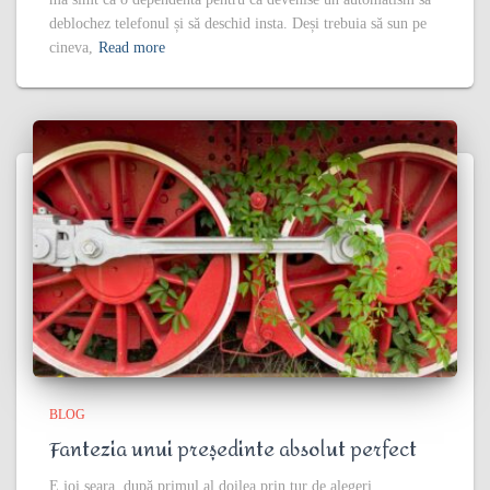
deblochez telefonul și să deschid insta. Deși trebuia să sun pe
cineva,
Read more
BLOG
Fantezia unui președinte absolut perfect
E joi seara, după primul al doilea prin tur de alegeri