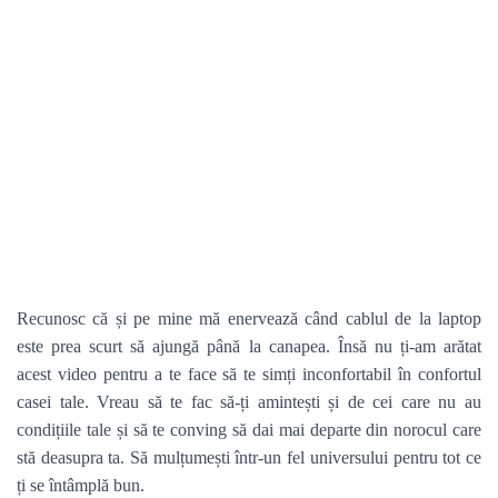
Recunosc că și pe mine mă enervează când cablul de la laptop
este prea scurt să ajungă până la canapea. Însă nu ți-am arătat
acest video pentru a te face să te simți inconfortabil în confortul
casei tale. Vreau să te fac să-ți amintești și de cei care nu au
condițiile tale și să te conving să dai mai departe din norocul care
stă deasupra ta. Să mulțumești într-un fel universului pentru tot ce
ți se întâmplă bun.