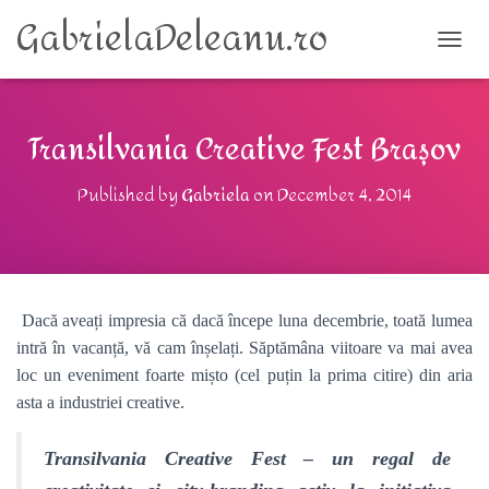
GabrielaDeleanu.ro
TOGG
Transilvania Creative Fest Brașov
Published by
Gabriela
on
December 4, 2014
Dacă aveați impresia că dacă începe luna decembrie, toată lumea
intră în vacanță, vă cam înșelați. Săptămâna viitoare va mai avea
loc un eveniment foarte mișto (cel puțin la prima citire) din aria
asta a industriei creative.
Transilvania
Creative Fest – un regal de