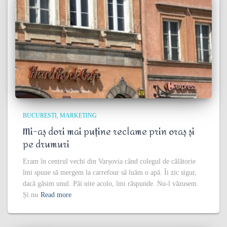
BUCURESTI
MARKETING
Mi-aș dori mai puține reclame prin oraș și
pe drumuri
Eram în centrul vechi din Varșovia când colegul de călătorie
îmi spune să mergem la carrefour să luăm o apă. Îi zic sigur,
dacă găsim unul. Păi uite acolo, îmi răspunde. Nu-l văzusem.
Și nu
Read more