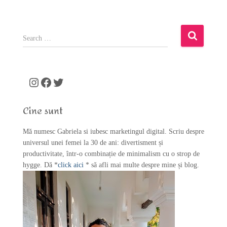
S
e
a
r
c
Instagram
Facebook
Twitter
h
f
Cine sunt
o
r
Mă numesc Gabriela si iubesc marketingul digital. Scriu despre
:
universul unei femei la 30 de ani: divertisment și
productivitate, într-o combinație de minimalism cu o strop de
hygge. Dă *
click aici
* să afli mai multe despre mine și blog.