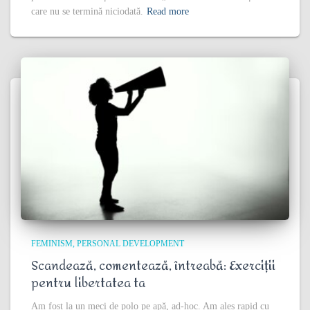
care nu se termină niciodată.
Read more
FEMINISM
PERSONAL DEVELOPMENT
Scandează, comentează, întreabă: Exerciții
pentru libertatea ta
Am fost la un meci de polo pe apă, ad-hoc. Am ales rapid cu