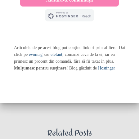
Articolele de pe acest blog pot conține linkuri prin afiliere. Dai
click pe
evomag
sau
elefant
, comanzi ceva de la ei, iar eu
primesc un procent din comandă, fără să fii taxat în plus.
Mulțumesc pentru susținere!
Blog găzduit de
Hostinger
Related Posts