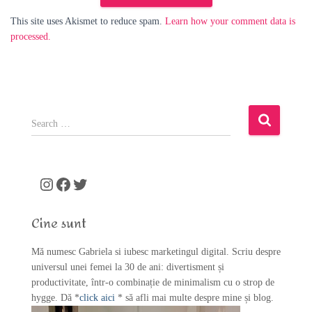
This site uses Akismet to reduce spam.
Learn how your comment data is
processed.
S
e
a
r
c
Instagram
Facebook
Twitter
h
f
Cine sunt
o
r
Mă numesc Gabriela si iubesc marketingul digital. Scriu despre
:
universul unei femei la 30 de ani: divertisment și
productivitate, într-o combinație de minimalism cu o strop de
hygge. Dă *
click aici
* să afli mai multe despre mine și blog.