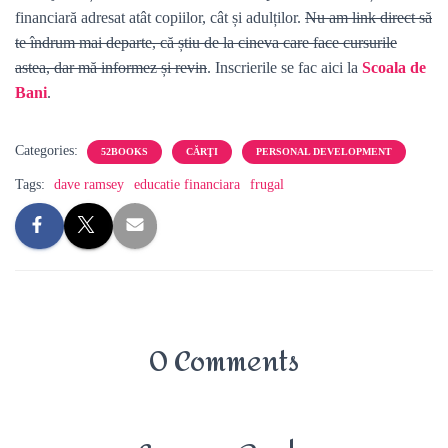
financiară adresat atât copiilor, cât și adulților.
Nu am link direct să
te îndrum mai departe, că știu de la cineva care face cursurile
astea, dar mă informez și revin
. Inscrierile se fac aici la
Scoala de
Bani
.
Categories:
52BOOKS
CĂRŢI
PERSONAL DEVELOPMENT
Tags:
dave ramsey
educatie financiara
frugal
0 Comments