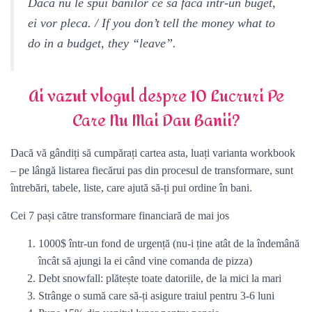
Dacă nu le spui banilor ce să facă într-un buget,
ei vor pleca. / If you don’t tell the money what to
do in a budget, they “leave”.
Ai vazut vlogul despre 10 Lucruri Pe
Care Nu Mai Dau Banii?
Dacă vă gândiți să cumpărați cartea asta, luați varianta workbook
– pe lângă listarea fiecărui pas din procesul de transformare, sunt
întrebări, tabele, liste, care ajută să-ți pui ordine în bani.
Cei 7 pași către transformare financiară de mai jos
1000$ într-un fond de urgență (nu-i ține atât de la îndemână
încât să ajungi la ei când vine comanda de pizza)
Debt snowfall: plătește toate datoriile, de la mici la mari
Strânge o sumă care să-ți asigure traiul pentru 3-6 luni