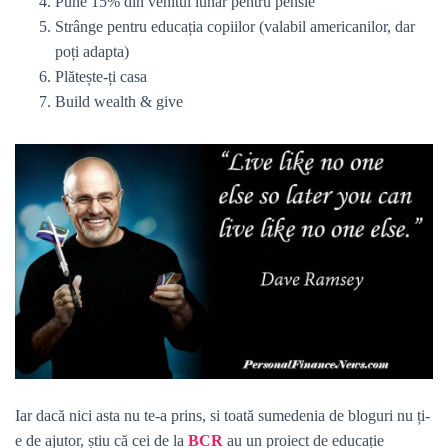
Pune 15% din venitul lunar pentru pensie
Strânge pentru educația copiilor (valabil americanilor, dar
poți adapta)
Plătește-ți casa
Build wealth & give
Iar dacă nici asta nu te-a prins, si toată sumedenia de bloguri nu ți-
e de ajutor, știu că cei de la
BCR
au un proiect de educație