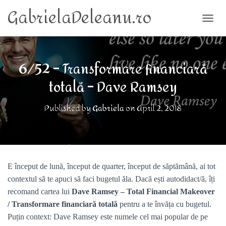
GabrielaDeleanu.ro
TOGG
6/52 – Transformare financiară
totală – Dave Ramsey
Published by
Gabriela
on
April 2, 2018
E început de lună, început de quarter, început de săptămână, ai tot
contextul să te apuci să faci bugetul ăla. Dacă ești autodidact/ă, îți
recomand cartea lui
Dave Ramsey – Total Financial Makeover
/ Transformare financiară totală
pentru a te învăța cu bugetul.
Puțin context: Dave Ramsey este numele cel mai popular de pe