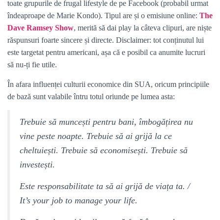
toate grupurile de frugal lifestyle de pe Facebook (probabil urmat
îndeaproape de Marie Kondo). Tipul are și o emisiune online:
The
Dave Ramsey Show
, merită să dai play la câteva clipuri, are niște
răspunsuri foarte sincere și directe. Disclaimer: tot conținutul lui
este targetat pentru americani, așa că e posibil ca anumite lucruri
să nu-ți fie utile.
În afara influenței culturii economice din SUA, oricum principiile
de bază sunt valabile întru totul oriunde pe lumea asta:
Trebuie să muncești pentru bani, îmbogățirea nu
vine peste noapte. Trebuie să ai grijă la ce
cheltuiești. Trebuie să economisești. Trebuie să
investești.
Este responsabilitate ta să ai grijă de viața ta. /
It’s your job to manage your life.