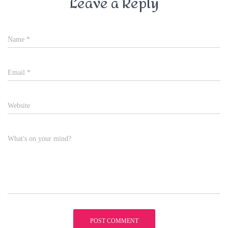
Leave a Reply
Name
*
Email
*
Website
What's on your mind?