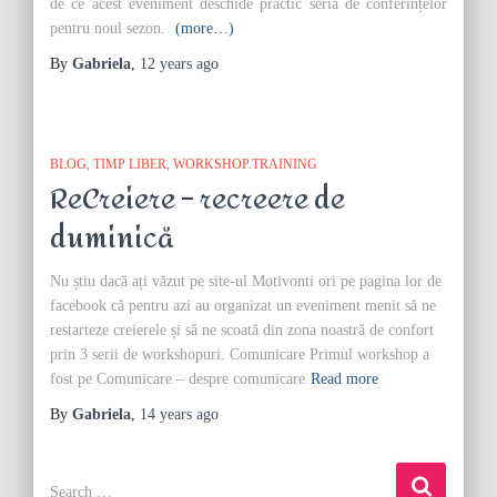
de ce acest eveniment deschide practic seria de conferințelor
pentru noul sezon.
(more…)
By
Gabriela
,
12 years
ago
BLOG
TIMP LIBER
WORKSHOP.TRAINING
ReCreiere – recreere de
duminică
Nu știu dacă ați văzut pe site-ul Motivonti ori pe pagina lor de
facebook că pentru azi au organizat un eveniment menit să ne
restarteze creierele și să ne scoată din zona noastră de confort
prin 3 serii de workshopuri. Comunicare Primul workshop a
fost pe Comunicare – despre comunicare
Read more
By
Gabriela
,
14 years
ago
S