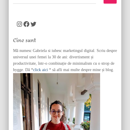
e
a
r
c
Instagram
Facebook
Twitter
h
f
Cine sunt
o
r
Mă numesc Gabriela si iubesc marketingul digital. Scriu despre
:
universul unei femei la 30 de ani: divertisment și
productivitate, într-o combinație de minimalism cu o strop de
hygge. Dă *
click aici
* să afli mai multe despre mine și blog.