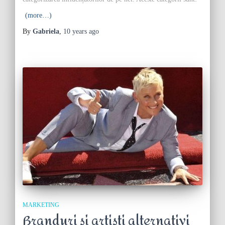
(more…)
By
Gabriela
,
10 years
ago
MARKETING
Branduri și artiști alternativi