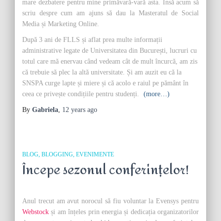
mare dezbatere pentru mine primăvară-vară asta. Însă acum să
scriu despre cum am ajuns să dau la Masteratul de Social
Media și Marketing Online.
După 3 ani de FLLS și aflat prea multe informații
administrative legate de Universitatea din București, lucruri cu
totul care mă enervau când vedeam cât de mult încurcă, am zis
că trebuie să plec la altă universitate. Și am auzit eu că la
SNSPA curge lapte și miere și că acolo e raiul pe pământ în
ceea ce privește condițiile pentru studenți.
(more…)
By
Gabriela
,
12 years
ago
BLOG
BLOGGING
EVENIMENTE
Începe sezonul conferințelor!
Anul trecut am avut norocul să fiu voluntar la Evensys pentru
Webstock
și am înțeles prin energia și dedicația organizatorilor