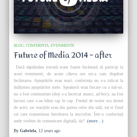
BLOG
CONFERINTA
EVENIMENTE
Future of Media 2014 – after
Dacă săptămâna trecută eram foarte încântată să particip la
acest eveniment, de acum câteva ore mi-a cam dispărut
încântarea. Așteptările erau mari, conferința nu s-a ridicat la
înălțimea așteptărilor mele. Speakerii erau fiecare cu a mă-sii,
nu a fost continuitate (deși s-a încercat atunci, ad-hoc), au fost
lucruri care s-au bătut cap în cap. Feedul de twiter era destul
de activ, iar reacțiile erau din partea celor din sală, tot ei fiind
cei care transmiteau întrebarea la microfon. Într-o conferință
unde vorbim de comunicare digitală, da?
(more…)
By
Gabriela
,
12 years
ago