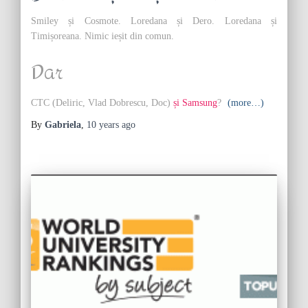
Smiley și Cosmote. Loredana și Dero. Loredana și
Timișoreana. Nimic ieșit din comun.
Dar
CTC (Deliric, Vlad Dobrescu, Doc)
și Samsung
?
(more…)
By
Gabriela
,
10 years
ago