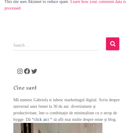
This site uses Akismet to reduce spam.
Learn how your comment data is
processed.
S
e
a
r
c
Instagram
Facebook
Twitter
h
f
Cine sunt
o
r
Mă numesc Gabriela si iubesc marketingul digital. Scriu despre
:
universul unei femei la 30 de ani: divertisment și
productivitate, într-o combinație de minimalism cu o strop de
hygge. Dă *
click aici
* să afli mai multe despre mine și blog.