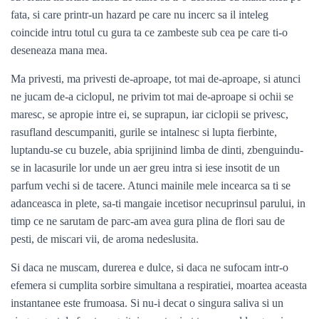
fata, si care printr-un hazard pe care nu incerc sa il inteleg
coincide intru totul cu gura ta ce zambeste sub cea pe care ti-o
deseneaza mana mea.
Ma privesti, ma privesti de-aproape, tot mai de-aproape, si atunci
ne jucam de-a ciclopul, ne privim tot mai de-aproape si ochii se
maresc, se apropie intre ei, se suprapun, iar ciclopii se privesc,
rasufland descumpaniti, gurile se intalnesc si lupta fierbinte,
luptandu-se cu buzele, abia sprijinind limba de dinti, zbenguindu-
se in lacasurile lor unde un aer greu intra si iese insotit de un
parfum vechi si de tacere. Atunci mainile mele incearca sa ti se
adanceasca in plete, sa-ti mangaie incetisor necuprinsul parului, in
timp ce ne sarutam de parc-am avea gura plina de flori sau de
pesti, de miscari vii, de aroma nedeslusita.
Si daca ne muscam, durerea e dulce, si daca ne sufocam intr-o
efemera si cumplita sorbire simultana a respiratiei, moartea aceasta
instantanee este frumoasa. Si nu-i decat o singura saliva si un