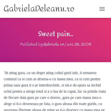
GabrielaDeleanu.ro
TOGG
Sweet pain..
Published by
Gabriela
on
June 26, 2009
‘Iti ating gura, cu un deget ating coltul gurii tale, ii urmaresc
conturul ca si cum as desena-o cu mana mea, ca si cum pentru
prima oara gura ti s-ar intredeschide, si mi-e de-ajuns sa inchid
ochii pentru a sterge totul si a o lua de la capat, fac sa prinda viata
de fiecare data gura pe care o doresc, gura pe care mana mea o
alege si ti-o deseneaza pe fata, o gura aleasa din toate gurile, cu
suverana libertate aleasa de mine sa ti-o desenez cu mana mea pe