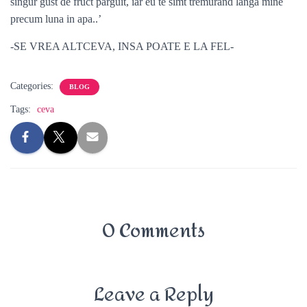
singur gust de fruct parguit, iar eu te simt tremurand langa mine
precum luna in apa..’
-SE VREA ALTCEVA, INSA POATE E LA FEL-
Categories:
BLOG
Tags:
ceva
0 Comments
Leave a Reply