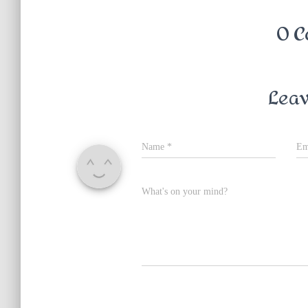
0 C
Leav
Name
*
Em
What's on your mind?