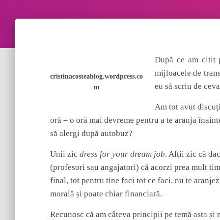
După ce am citit 
mijloacele de tran
cristinacosteablog.wordpress.co
eu să scriu de ceva
m
Am tot avut discuți
oră – o oră mai devreme pentru a te aranja înainte
să alergi după autobuz?
Unii zic
dress for your dream job
. Alții zic că d
(profesori sau angajatori) că acorzi prea mult tim
final, tot pentru tine faci tot ce faci, nu te aranje
morală și poate chiar financiară.
Recunosc că am câteva principii pe temă asta și n