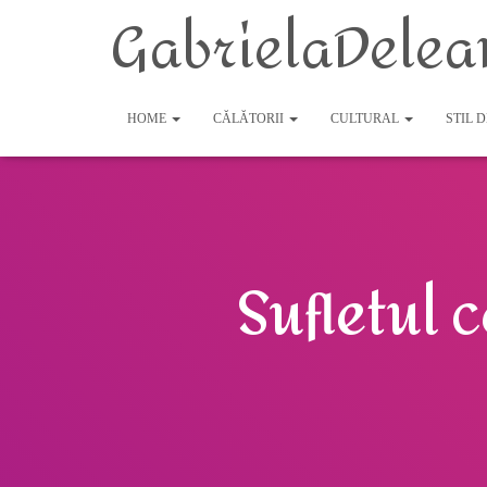
GabrielaDelea
HOME
CĂLĂTORII
CULTURAL
STIL 
Sufletul 