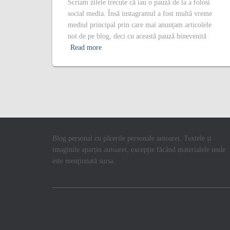
Scriam zilele trecute că iau o pauză de la a folosi
social media. Însă instagramul a fost multă vreme
mediul principal prin care mai anunțam articolele
noi de pe blog, deci cu această pauză binevenită
Read more
Blog personal cu părerile personale autoarei. Textele și
imaginile aparțin autoarei, excepție făcând materialele unde
este menționată sursa.