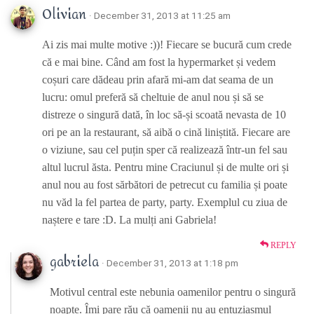
Olivian
· December 31, 2013 at 11:25 am
Ai zis mai multe motive :))! Fiecare se bucură cum crede
că e mai bine. Când am fost la hypermarket și vedem
coșuri care dădeau prin afară mi-am dat seama de un
lucru: omul preferă să cheltuie de anul nou și să se
distreze o singură dată, în loc să-și scoată nevasta de 10
ori pe an la restaurant, să aibă o cină liniștită. Fiecare are
o viziune, sau cel puțin sper că realizează într-un fel sau
altul lucrul ăsta. Pentru mine Craciunul și de multe ori și
anul nou au fost sărbători de petrecut cu familia și poate
nu văd la fel partea de party, party. Exemplul cu ziua de
naștere e tare :D. La mulți ani Gabriela!
REPLY
gabriela
· December 31, 2013 at 1:18 pm
Motivul central este nebunia oamenilor pentru o singură
noapte. Îmi pare rău că oamenii nu au entuziasmul