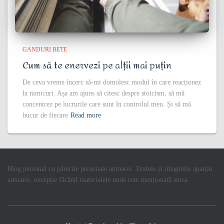
GANDURI BETE
Cum să te enervezi pe alții mai puțin
De ceva vreme încerc să-mi domolesc modul în care reacționez
la nimicuri. Așa am ajuns să citesc despre stoicism, să mă
concentrez pe lucrurile care sunt în controlul meu. Și să mă
bucur de fiecare
Read more
Blog personal cu părerile personale autoarei. Textele și imaginile aparțin
autoarei, excepție făcând materialele unde este menționată sursa.