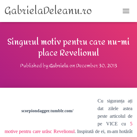
GabrielaDeleanu.ro
TOGG
Singurul motiv pentru care nu-mi
place Revelionul
Published by
Gabriela
on
December 30, 2013
Cu siguranța ați
dat zilele astea
scorpiondagger.tumblr.com/
peste articolul de
pe VICE cu
5
motive pentru care urăsc Revelionul
. Inspirată de ei, m-am hotărât