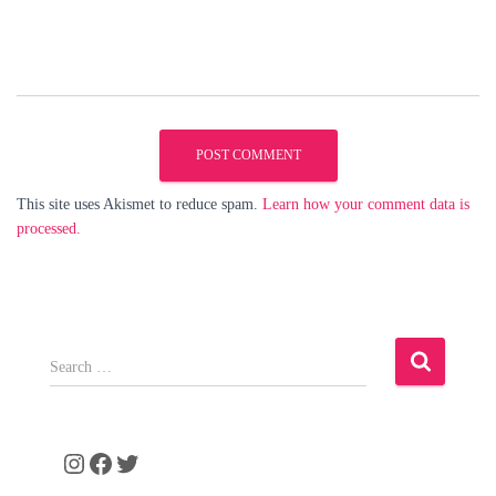
This site uses Akismet to reduce spam.
Learn how your comment data is
processed.
S
e
a
r
c
Instagram
Facebook
Twitter
h