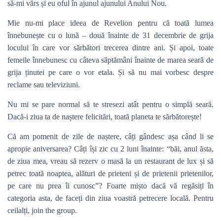
să-mi vărs și eu oful în ajunul ajunului Anului Nou.
Mie nu-mi place ideea de Revelion pentru că toată lumea
înnebunește cu o lună – două înainte de 31 decembrie de grija
locului în care vor sărbători trecerea dintre ani. Și apoi, toate
femeile înnebunesc cu câteva săptămâni înainte de marea seară de
grija ținutei pe care o vor etala. Și să nu mai vorbesc despre
reclame sau televiziuni.
Nu mi se pare normal să te stresezi atât pentru o simplă seară.
Dacă-i ziua ta de naștere felicitări, toată planeta te sărbătorește!
Că am pomenit de zile de naștere, câți gândesc așa când li se
apropie aniversarea? Câți își zic cu 2 luni înainte: “băi, anul ăsta,
de ziua mea, vreau să rezerv o masă la un restaurant de lux și să
petrec toată noaptea, alături de prieteni și de prietenii prietenilor,
pe care nu prea îi cunosc”? Foarte mișto dacă vă regăsiți în
categoria asta, de faceți din ziua voastră petrecere locală. Pentru
ceilalți, join the group.