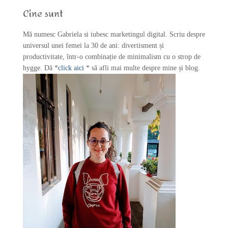
f
Cine sunt
o
r
Mă numesc Gabriela si iubesc marketingul digital. Scriu despre
:
universul unei femei la 30 de ani: divertisment și
productivitate, într-o combinație de minimalism cu o strop de
hygge. Dă *
click aici
* să afli mai multe despre mine și blog.