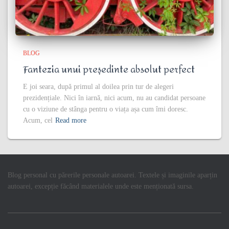
BLOG
Fantezia unui președinte absolut perfect
E joi seara, după primul al doilea prin tur de alegeri
prezidențiale. Nici în iarnă, nici acum, nu au candidat persoane
cu o viziune de stânga pentru o viața așa cum îmi doresc.
Acum, cel
Read more
Blog personal cu părerile personale autoarei. Textele și imaginile aparțin
autoarei, excepție făcând materialele unde este menționată sursa.