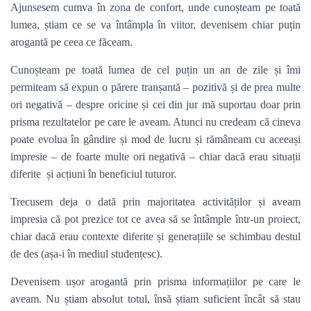
Ajunsesem cumva în zona de confort, unde cunoșteam pe toată
lumea, știam ce se va întâmpla în viitor, devenisem chiar puțin
arogantă pe ceea ce făceam.
Cunoșteam pe toată lumea de cel puțin un an de zile și îmi
permiteam să expun o părere tranșantă – pozitivă și de prea multe
ori negativă – despre oricine și cei din jur mă suportau doar prin
prisma rezultatelor pe care le aveam. Atunci nu credeam că cineva
poate evolua în gândire și mod de lucru și rămâneam cu aceeași
impresie – de foarte multe ori negativă – chiar dacă erau situații
diferite și acțiuni în beneficiul tuturor.
Trecusem deja o dată prin majoritatea activităților și aveam
impresia că pot prezice tot ce avea să se întâmple într-un proiect,
chiar dacă erau contexte diferite și generațiile se schimbau destul
de des (așa-i în mediul studențesc).
Devenisem ușor arogantă prin prisma informațiilor pe care le
aveam. Nu știam absolut totul, însă știam suficient încât să stau