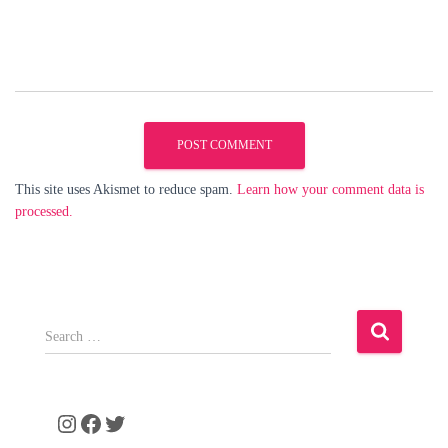
This site uses Akismet to reduce spam.
Learn how your comment data is
processed.
S
e
a
r
c
Instagram
Facebook
Twitter
h