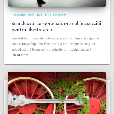
FEMINISM
PERSONAL DEVELOPMENT
Scandează, comentează, întreabă: Exerciții
pentru libertatea ta
Am fost la un meci de polo pe apă, ad-hoc. Am ales rapid cu
cine să țin (echipa din București) și am început să strig, să
aplaud, să mă bucur pentru golurile lor. Echipa adversă
Read more