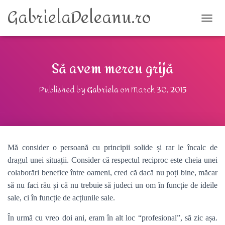
GabrielaDeleanu.ro
TOGG
Să avem mereu grijă
Published by
Gabriela
on
March 30, 2015
Mă consider o persoană cu principii solide și rar le încalc de
dragul unei situații. Consider că respectul reciproc este cheia unei
colaborări benefice între oameni, cred că dacă nu poți bine, măcar
să nu faci rău și că nu trebuie să judeci un om în funcție de ideile
sale, ci în funcție de acțiunile sale.
În urmă cu vreo doi ani, eram în alt loc “profesional”, să zic așa.