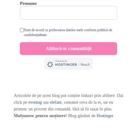
Articolele de pe acest blog pot conține linkuri prin afiliere. Dai
click pe
evomag
sau
elefant
, comanzi ceva de la ei, iar eu
primesc un procent din comandă, fără să fii taxat în plus.
Mulțumesc pentru susținere!
Blog găzduit de
Hostinger