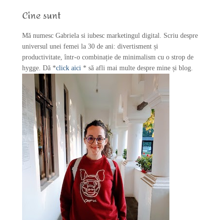
f
Cine sunt
o
r
Mă numesc Gabriela si iubesc marketingul digital. Scriu despre
:
universul unei femei la 30 de ani: divertisment și
productivitate, într-o combinație de minimalism cu o strop de
hygge. Dă *
click aici
* să afli mai multe despre mine și blog.