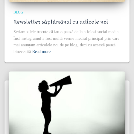
BLOG
Newsletter săptămânal cu articole noi
Scriam zilele trecute că iau o pauză de la a folosi social media.
Însă instagramul a fost multă vreme mediul principal prin care
mai anunțam articolele noi de pe blog, deci cu această pauză
binevenită
Read more