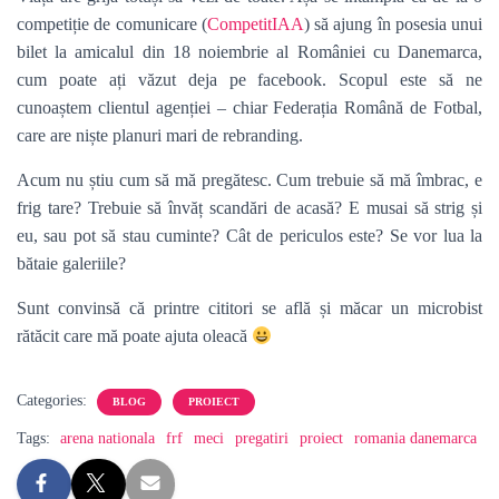
competiție de comunicare (
CompetitIAA
) să ajung în posesia unui
bilet
la amicalul din 18 noiembrie al României cu Danemarca,
cum poate ați văzut deja pe facebook. Scopul este să ne
cunoaștem clientul agenției – chiar Federația Română de Fotbal,
care are niște planuri mari de rebranding.
Acum nu știu cum să mă pregătesc. Cum trebuie să mă îmbrac, e
frig tare? Trebuie să învăț scandări de acasă? E musai să strig și
eu, sau pot să stau cuminte? Cât de periculos este? Se vor lua la
bătaie galeriile?
Sunt convinsă că printre cititori se află și măcar un microbist
rătăcit care mă poate ajuta oleacă
Categories:
BLOG
PROIECT
Tags:
arena nationala
frf
meci
pregatiri
proiect
romania danemarca