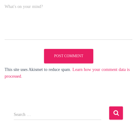
What's on your mind?
This site uses Akismet to reduce spam.
Learn how your comment data is
processed.
S
e
a
r