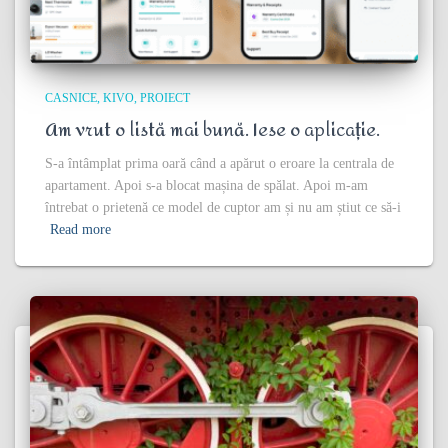
CASNICE
KIVO
PROIECT
Am vrut o listă mai bună. Iese o aplicație.
S-a întâmplat prima oară când a apărut o eroare la centrala de
apartament. Apoi s-a blocat mașina de spălat. Apoi m-am
întrebat o prietenă ce model de cuptor am și nu am știut ce să-i
Read more