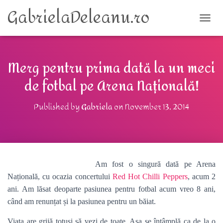
GabrielaDeleanu.ro
TOGG
Merg pentru prima dată la un meci
de fotbal pe Arena Națională!
Published by
Gabriela
on
November 13, 2014
Am fost o singură dată pe Arena
Națională, cu ocazia concertului
Red Hot Chilli Peppers
, acum 2
ani. Am lăsat deoparte pasiunea pentru fotbal acum vreo 8 ani,
când am renunțat și la pasiunea pentru un băiat.
Viața are grijă totuși să vezi de toate. Așa se întâmplă ca de la o