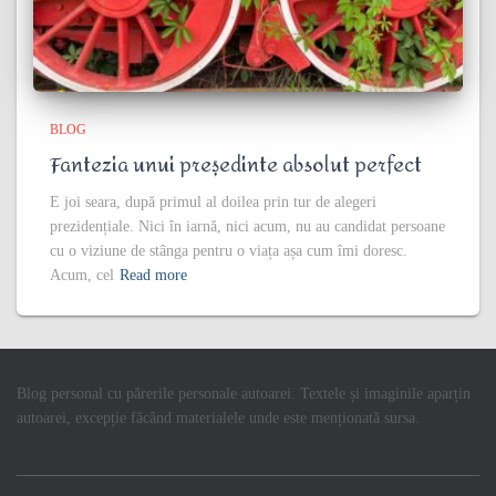
BLOG
Fantezia unui președinte absolut perfect
E joi seara, după primul al doilea prin tur de alegeri
prezidențiale. Nici în iarnă, nici acum, nu au candidat persoane
cu o viziune de stânga pentru o viața așa cum îmi doresc.
Acum, cel
Read more
Blog personal cu părerile personale autoarei. Textele și imaginile aparțin
autoarei, excepție făcând materialele unde este menționată sursa.