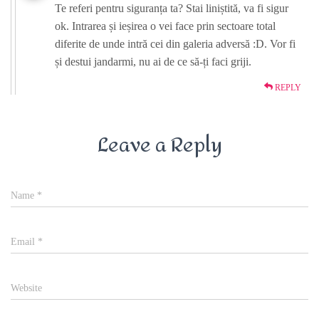
Te referi pentru siguranța ta? Stai liniștită, va fi sigur
ok. Intrarea și ieșirea o vei face prin sectoare total
diferite de unde intră cei din galeria adversă :D. Vor fi
și destui jandarmi, nu ai de ce să-ți faci griji.
REPLY
Leave a Reply
Name
*
Email
*
Website