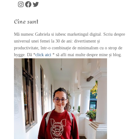
c
Instagram
Facebook
Twitter
h
f
Cine sunt
o
r
Mă numesc Gabriela si iubesc marketingul digital. Scriu despre
:
universul unei femei la 30 de ani: divertisment și
productivitate, într-o combinație de minimalism cu o strop de
hygge. Dă *
click aici
* să afli mai multe despre mine și blog.