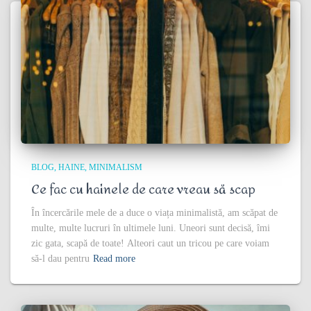
BLOG
HAINE
MINIMALISM
Ce fac cu hainele de care vreau să scap
În încercările mele de a duce o viața minimalistă, am scăpat de
multe, multe lucruri în ultimele luni. Uneori sunt decisă, îmi
zic gata, scapă de toate! Alteori caut un tricou pe care voiam
să-l dau pentru
Read more