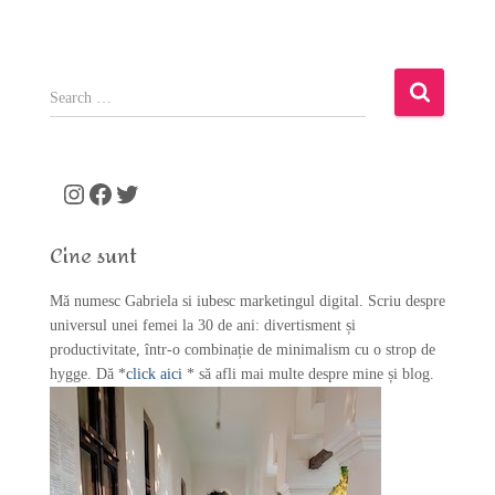
S
e
a
r
c
Instagram
Facebook
Twitter
h
f
Cine sunt
o
r
Mă numesc Gabriela si iubesc marketingul digital. Scriu despre
:
universul unei femei la 30 de ani: divertisment și
productivitate, într-o combinație de minimalism cu o strop de
hygge. Dă *
click aici
* să afli mai multe despre mine și blog.