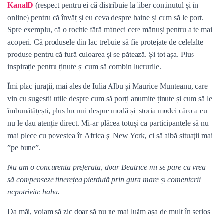
KanalD
(respect pentru ei că distribuie la liber conținutul și în
online) pentru că învăț și eu ceva despre haine și cum să le port.
Spre exemplu, că o rochie fără mâneci cere mănuși pentru a te mai
acoperi. Că produsele din lac trebuie să fie protejate de celelalte
produse pentru că fură culoarea și se pătează. Și tot așa. Plus
inspirație pentru ținute și cum să combin lucrurile.
Îmi plac jurații, mai ales de Iulia Albu și Maurice Munteanu, care
vin cu sugestii utile despre cum să porți anumite ținute și cum să le
îmbunătățești, plus lucruri despre modă și istoria modei cărora eu
nu le dau atenție direct. Mi-ar plăcea totuși ca participantele să nu
mai plece cu povestea în Africa și New York, ci să aibă situații mai
”pe bune”.
Nu am o concurentă preferată, doar Beatrice mi se pare că vrea
să compenseze tinerețea pierdută prin gura mare și comentarii
nepotrivite haha.
Da măi, voiam să zic doar să nu ne mai luăm așa de mult în serios