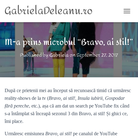
GabrielaDeleanu.ro
TOGG
M-a prins microbul “Bravo, ai stil!”
Published by
Gabriela
on
September 27, 2017
După ce prietenii mei au început să recunoască timid că urmăresc
reality-shows de la tv (
Bravo, ai stil!, Insula iubirii, Gospodar
fără pereche
, etc.), așa că am dat un search pe YouTube fix când
s-a întâmplat să înceapă sezonul 3 din Bravo, ai stil! Și ghici ce,
îmi place.
Urmăresc emisiunea
Bravo, ai stil!
pe canalul de YouTube