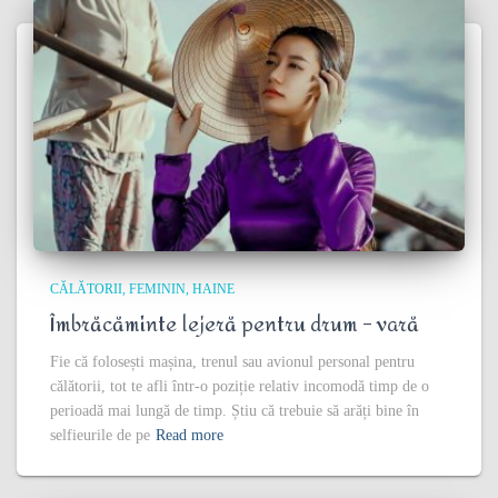
CĂLĂTORII
FEMININ
HAINE
Îmbrăcăminte lejeră pentru drum – vară
Fie că folosești mașina, trenul sau avionul personal pentru
călătorii, tot te afli într-o poziție relativ incomodă timp de o
perioadă mai lungă de timp. Știu că trebuie să arăți bine în
selfieurile de pe
Read more