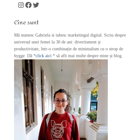
c
Instagram
Facebook
Twitter
h
f
Cine sunt
o
r
Mă numesc Gabriela si iubesc marketingul digital. Scriu despre
:
universul unei femei la 30 de ani: divertisment și
productivitate, într-o combinație de minimalism cu o strop de
hygge. Dă *
click aici
* să afli mai multe despre mine și blog.