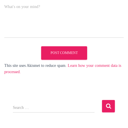
What's on your mind?
This site uses Akismet to reduce spam.
Learn how your comment data is
processed.
S
e
a
r