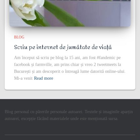
BLOG
Scriu pe internet de jumătate de viață
Am început să scriu pe blog la 15 ani, am fost #fandemic pe
facebook și farmville, am prins chiar și vreo 2 tweetmeets la
București și am descoperit o întreagă lume datorită online-ului.
Mi-a venit
Read more
Blog personal cu părerile personale autoarei. Textele și imaginile aparțin
autoarei, excepție făcând materialele unde este menționată sursa.