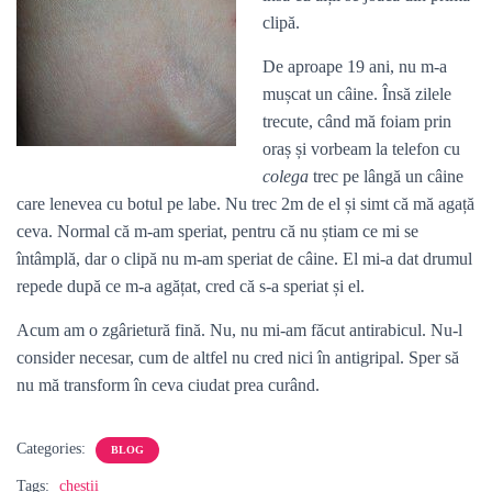
clipă.
De aproape 19 ani, nu m-a
mușcat un câine. Însă zilele
trecute, când mă foiam prin
oraș și vorbeam la telefon cu
colega
trec pe lângă un câine
care lenevea cu botul pe labe. Nu trec 2m de el și simt că mă agață
ceva. Normal că m-am speriat, pentru că nu știam ce mi se
întâmplă, dar o clipă nu m-am speriat de câine. El mi-a dat drumul
repede după ce m-a agățat, cred că s-a speriat și el.
Acum am o zgârietură fină. Nu, nu mi-am făcut antirabicul. Nu-l
consider necesar, cum de altfel nu cred nici în antigripal. Sper să
nu mă transform în ceva ciudat prea curând.
Categories:
BLOG
Tags:
chestii