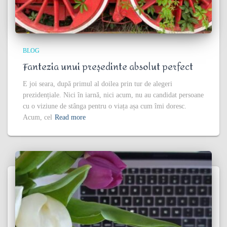
BLOG
Fantezia unui președinte absolut perfect
E joi seara, după primul al doilea prin tur de alegeri
prezidențiale. Nici în iarnă, nici acum, nu au candidat persoane
cu o viziune de stânga pentru o viața așa cum îmi doresc.
Acum, cel
Read more