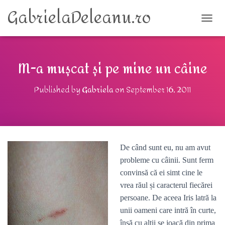
GabrielaDeleanu.ro
TOGG
M-a mușcat și pe mine un câine
Published by
Gabriela
on
September 16, 2011
De când sunt eu, nu am avut
probleme cu câinii. Sunt ferm
convinsă că ei simt cine le
vrea răul și caracterul fiecărei
persoane. De aceea Iris latră la
unii oameni care intră în curte,
însă cu alții se joacă din prima