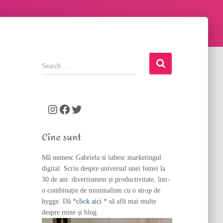
S
e
a
r
c
Instagram
Facebook
Twitter
h
f
Cine sunt
o
r
Mă numesc Gabriela si iubesc marketingul
:
digital. Scriu despre universul unei femei la
30 de ani: divertisment și productivitate, într-
o combinație de minimalism cu o strop de
hygge. Dă *
click aici
* să afli mai multe
despre mine și blog.