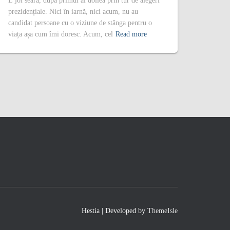
E joi seara, după primul al doilea prin tur de alegeri
prezidențiale. Nici în iarnă, nici acum, nu au
candidat persoane cu o viziune de stânga pentru o
viața așa cum îmi doresc. Acum, cel
Read more
Hestia | Developed by
ThemeIsle