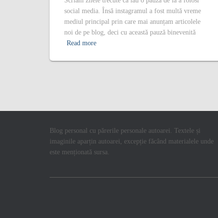
Scriam zilele trecute că iau o pauză de la a folosi
social media. Însă instagramul a fost multă vreme
mediul principal prin care mai anunțam articolele
noi de pe blog, deci cu această pauză binevenită
Read more
Blog personal cu părerile personale autoarei. Textele și
imaginile aparțin autoarei, excepție făcând materialele unde
este menționată sursa.