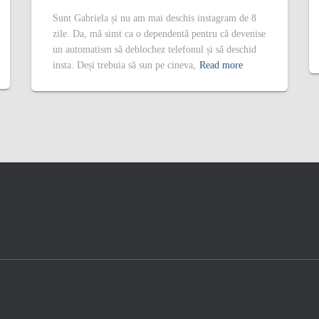
Sunt Gabriela și nu am mai deschis instagram de 8
zile. Da, mă simt ca o dependentă pentru că devenise
un automatism să deblochez telefonul și să deschid
insta. Deși trebuia să sun pe cineva,
Read more