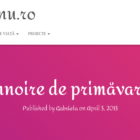
nu.ro
DE VIAȚĂ
PROIECTE
nnoire de primăva
Published by
Gabriela
on
April 3, 2013