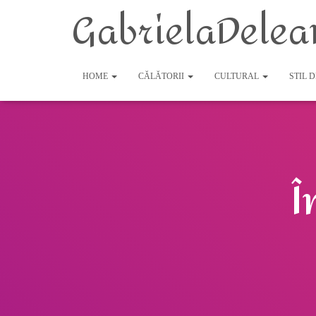
GabrielaDelea
HOME
CĂLĂTORII
CULTURAL
STIL 
Î