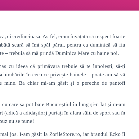
că, ci credincioasă. Astfel, eram învățată să respect foarte
bătă seară să îmi spăl părul, pentru ca duminică să fiu
aște – trebuia să mă prindă Duminica Mare cu haine noi.
as cu ideea că primăvara trebuie să te înnoiești, să-ți
schimbările în ceea ce privește hainele – poate am să vă
 pe mine. Ba chiar mi-am găsit și o pereche de pantofi
, cu care să pot bate Bucureștiul în lung și-n lat și m-am
t (adică a adidașilor) purtați în afara sălii de sport sau în
obuz nu se pune!
ai jos. I-am găsit la ZorileStore.ro, iar brandul Ecko îi