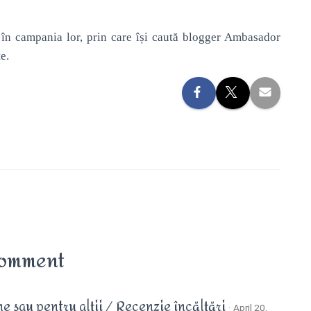
a în campania lor, prin care își caută blogger Ambasador
e.
Comment
ne sau pentru alții / Recenzie încălțări
· April 20,