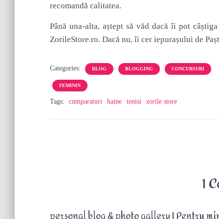
recomandă calitatea.
Până una-alta, aștept să văd dacă îi pot câștig
ZorileStore.ro. Dacă nu, îi cer iepurașului de Pașt
Categories:
BLOG
BLOGGING
CONCURSURI
FEMININ
Tags:
cumparaturi
haine
tenisi
zorile store
1 
personal blog & photo gallery | Pentru mi