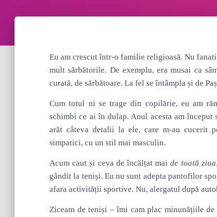
Eu am crescut într-o familie religioasă. Nu fanati
mult sărbătorile. De exemplu, era musai ca sâm
curată, de sărbătoare. La fel se întâmpla și de P
Cum totul ni se trage din copilărie, eu am răm
schimbi ce ai în dulap. Anul acesta am început 
arăt câteva detalii la ele, care m-au cucerit
simpatici, cu un stil mai masculin.
Acum caut și ceva de încălțat mai
de toată ziua
gândit la teniși. Eu nu sunt adepta pantofilor spor
afara activității sportive. Nu, alergatul după aut
Ziceam de teniși – îmi cam plac minunățiile de m