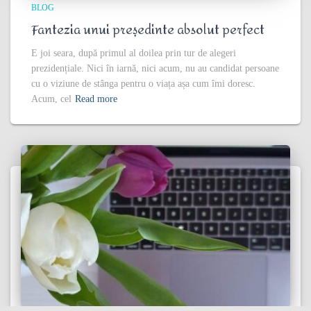
BLOG
Fantezia unui președinte absolut perfect
E joi seara, după primul al doilea prin tur de alegeri
prezidențiale. Nici în iarnă, nici acum, nu au candidat persoane
cu o viziune de stânga pentru o viața așa cum îmi doresc.
Acum, cel
Read more