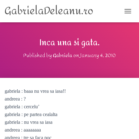
GabrielaDeleanu.ro
TOGG
Inca una si gata.
Published by
Gabriela
on
January 4, 2010
gabriela : baaa nu vrea sa iasa!!
andreea : ?
gabriela : cercelu’
gabriela : pe partea cealalta
gabriela : nu vrea sa iasa
andreea : aaaaaaaa
andreea : tre sa faca poc