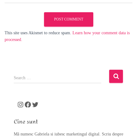
This site uses Akismet to reduce spam.
Learn how your comment data is
processed.
S
e
a
r
c
Instagram
Facebook
Twitter
h
f
Cine sunt
o
r
Mă numesc Gabriela si iubesc marketingul digital. Scriu despre
: