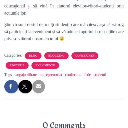
educațional și să vină în ajutorul elevilor-viitori-studenți prin
acțiunile lor.
Știu că sunt destul de mulți studenți care mă citesc, așa că vă rog
să participați la eveniment și să vă aduceți aportul la discuțiile care
privesc viitorul nostru cu totul
Categories:
BLOG
BLOGGING
CONFERINTA
EDUCATIE
EVENIMENTE
Tags:
angajabilitate
antreprenoriat
conferinta
fsde
studenti
0 Comments