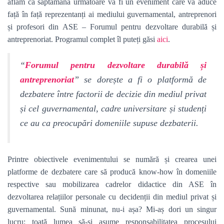
aflăm că săptămâna următoare va fi un eveniment care va aduce
față în față reprezentanți ai mediului guvernamental, antreprenori
și profesori din ASE – Forumul pentru dezvoltare durabilă și
antreprenoriat. Programul complet îl puteți găsi
aici
.
“
Forumul pentru dezvoltare durabilă și
antreprenoriat
” se dorește a fi o platformă de
dezbatere între factorii de decizie din mediul privat
și cel guvernamental, cadre universitare și studenți
ce au ca preocupări domeniile supuse dezbaterii.
Printre obiectivele evenimentului se numără și crearea unei
platforme de dezbatere care să producă know-how în domeniile
respective sau mobilizarea cadrelor didactice din ASE în
dezvoltarea relațiilor personale cu decidenții din mediul privat și
guvernamental. Sună minunat, nu-i așa? Mi-aș dori un singur
lucru: toată lumea să-și asume responsabilitatea procesului