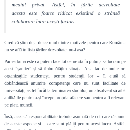
mediul privat. Astfel, în țările dezvoltate
acesta este foarte ridicat existând o strânsă
colaborare între acești factori.
Cred că știm deja de ce unul dintre motivele pentru care România
nu se află în lista țărilor dezvoltate, nu-i așa?
Partea bună este că putem face tot ce ne stă în putință să lucrăm pe
acest “șantier” și să îmbunătățim situația. Asta fac de multe ori
organizațiile studențești pentru studenții lor – îi ajută să
dobândească anumite competențe care nu sunt facilitate de
universități, astfel încât la terminarea studiilor, un absolvent să aibă
abilitățile pentru a-și începe propria afacere sau pentru a fi relevant
pe piața muncii.
Însă, această responsabilitate trebuie asumată de cei care răspund
de aceste aspecte și… care sunt plătiți pentru acest lucru. Astfel,