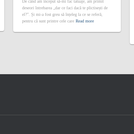
De când am început să-mi fac tatuaje, am primit
deseori întrebarea „dar ce faci dacă te plictisești de
el?”. Și mi-a fost greu să înțeleg la ce se referă,
pentru că sunt printre cele care
Read more