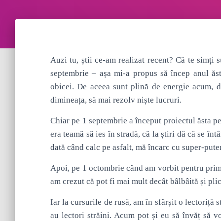
Auzi tu, știi ce-am realizat recent? Că te simți
septembrie – așa mi-a propus să încep anul ăst
obicei. De aceea sunt plină de energie acum, de
dimineața, să mai rezolv niște lucruri.
Chiar pe 1 septembrie a început proiectul ăsta pe
era teamă să ies în stradă, că la știri dă că se înt
dată când calc pe asfalt, mă încarc cu super-pute
Apoi, pe 1 octombrie când am vorbit pentru prim
am crezut că pot fi mai mult decât bâlbâită și plic
Iar la cursurile de rusă, am în sfârșit o lectoriță
au lectori străini. Acum pot și eu să învăț să 