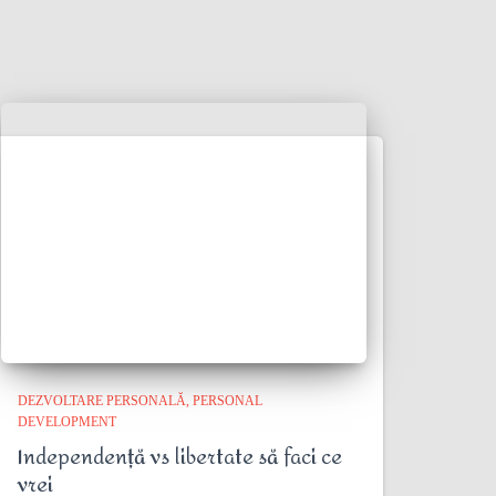
DEZVOLTARE PERSONALĂ
PERSONAL
DEVELOPMENT
Independență vs libertate să faci ce
vrei