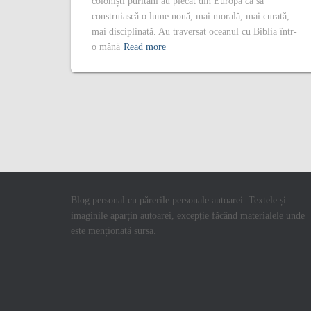
coloniști puritani au plecat din Europa ca să
construiască o lume nouă, mai morală, mai curată,
mai disciplinată. Au traversat oceanul cu Biblia într-
o mână
Read more
Blog personal cu părerile personale autoarei. Textele și
imaginile aparțin autoarei, excepție făcând materialele unde
este menționată sursa.