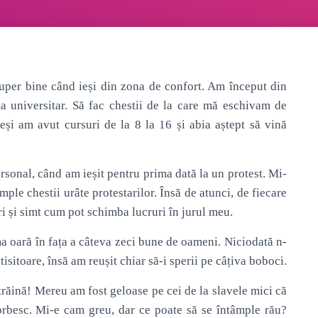
 super bine când ieși din zona de confort. Am început din
a universitar. Să fac chestii de la care mă eschivam de
și am avut cursuri de la 8 la 16 și abia aștept să vină
rsonal, când am ieșit pentru prima dată la un protest. Mi-
âmple chestii urâte protestarilor. Însă de atunci, de fiecare
ri și simt cum pot schimba lucruri în jurul meu.
a oară în fața a câteva zeci bune de oameni. Niciodată n-
tisitoare, însă am reușit chiar să-i sperii pe câțiva boboci.
 străină! Mereu am fost geloase pe cei de la slavele mici că
vorbesc. Mi-e cam greu, dar ce poate să se întâmple rău?