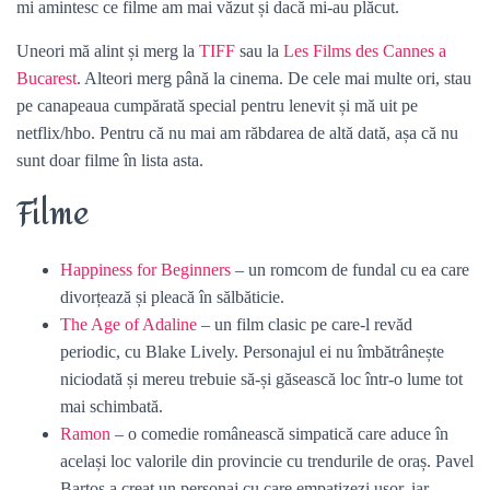
mi amintesc ce filme am mai văzut și dacă mi-au plăcut.
Uneori mă alint și merg la
TIFF
sau la
Les Films des Cannes a
Bucarest
. Alteori merg până la cinema. De cele mai multe ori, stau
pe canapeaua cumpărată special pentru lenevit și mă uit pe
netflix/hbo. Pentru că nu mai am răbdarea de altă dată, așa că nu
sunt doar filme în lista asta.
Filme
Happiness for Beginners
– un romcom de fundal cu ea care
divorțează și pleacă în sălbăticie.
The Age of Adaline
– un film clasic pe care-l revăd
periodic, cu Blake Lively. Personajul ei nu îmbătrânește
niciodată și mereu trebuie să-și găsească loc într-o lume tot
mai schimbată.
Ramon
– o comedie românească simpatică care aduce în
același loc valorile din provincie cu trendurile de oraș. Pavel
Bartoș a creat un personaj cu care empatizezi ușor, iar