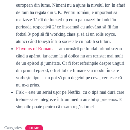
european din lume. Nimeni nu a ajuns la nivelul lor, în afară
de familia regală din UK. Pentru români, e important să
realizeze 1/ cât de fucked up erau paparazzi britanici în
perioada respectivă 2/ ce înseamnă cu adevărat să fii fan
fotbal 3/ poți să fii working class și să ai un rolls royce,
atunci când trăiești într-o societate cu nobili și titluri.
Flavours of Romania
– am urmărit pe fundal primul sezon
când a apărut, iar acum la al doilea nu am rezistat mai mult
de un episod și jumătate. Or fi fost referințele despre unguri
din primul episod, o fi stilul de filmare sau modul în care
vorbește tipul – nu pot să pun degetul pe ceva, cert este că
nu m-a prins.
Fisk – este un serial ușor pe Netflix, cu o tipă mai dură care
trebuie să se integreze într-un mediu amabil și prietenos. E
simpatic poate pentru că m-am regăsit în el.
Categories:
FILME