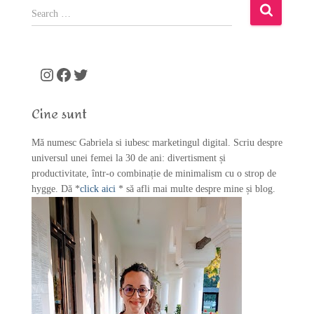
S
e
a
r
c
Instagram
Facebook
Twitter
h
f
Cine sunt
o
r
Mă numesc Gabriela si iubesc marketingul digital. Scriu despre
:
universul unei femei la 30 de ani: divertisment și
productivitate, într-o combinație de minimalism cu o strop de
hygge. Dă *
click aici
* să afli mai multe despre mine și blog.