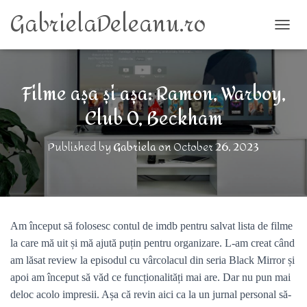
GabrielaDeleanu.ro
TOGG
Filme așa și așa: Ramon, Warboy,
Club 0, Beckham
Published by
Gabriela
on
October 26, 2023
Am început să folosesc contul de imdb pentru salvat lista de filme
la care mă uit și mă ajută puțin pentru organizare. L-am creat când
am lăsat review la episodul cu vârcolacul din seria Black Mirror și
apoi am început să văd ce funcționalități mai are. Dar nu pun mai
deloc acolo impresii. Așa că revin aici ca la un jurnal personal să-