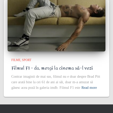
FILME
SPORT
Filmul F1 – da, mergi la cinema să-l vezi
Contrar imaginii de mai sus, filmul nu e doar despre Brad Pitt
care arată bine la cei 61 de ani ai săi, doar m-a amuzat să
găsesc acea poză în galeria imdb. Filmul F1 este
Read more