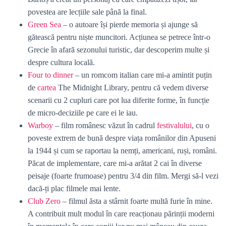
povestea are lecțiile sale până la final.
Green Sea
– o autoare își pierde memoria și ajunge să
gătească pentru niște muncitori. Acțiunea se petrece într-o
Grecie în afară sezonului turistic, dar descoperim multe și
despre cultura locală.
Four to dinner
– un romcom italian care mi-a amintit puțin
de
cartea
The Midnight Library, pentru că vedem diverse
scenarii cu 2 cupluri care pot lua diferite forme, în funcție
de micro-deciziile pe care ei le iau.
Warboy
– film românesc văzut în cadrul
festivalului
, cu o
poveste extrem de bună despre viața românilor din Apuseni
la 1944 și cum se raportau la nemți, americani, ruși, români.
Păcat de implementare, care mi-a arătat 2 cai în diverse
peisaje (foarte frumoase) pentru 3/4 din film. Mergi să-l vezi
dacă-ți plac filmele mai lente.
Club Zero
– filmul ăsta a stârnit foarte multă furie în mine.
A contribuit mult modul în care reacționau părinții moderni