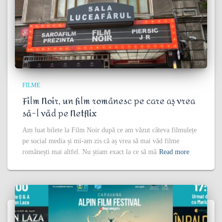
FILME
Film Noir, un film românesc pe care aș vrea
să-l văd pe Netflix
Am luat bilete la Film Noir după ce am văzut câteva filmulețe
pe social media și mi-am zis că aș vrea să mai văd filme
românești mai altfel. Nu știam exact la ce să mă
Read more