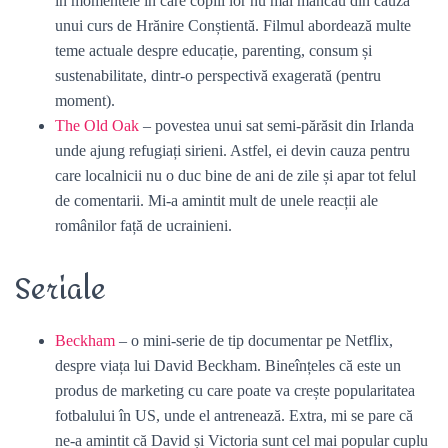
în momentele în care copiii lor nu mai mâncau din cauza
unui curs de Hrănire Conștientă. Filmul abordează multe
teme actuale despre educație, parenting, consum și
sustenabilitate, dintr-o perspectivă exagerată (pentru
moment).
The Old Oak
– povestea unui sat semi-părăsit din Irlanda
unde ajung refugiați sirieni. Astfel, ei devin cauza pentru
care localnicii nu o duc bine de ani de zile și apar tot felul
de comentarii. Mi-a amintit mult de unele reacții ale
românilor față de ucrainieni.
Seriale
Beckham
– o mini-serie de tip documentar pe Netflix,
despre viața lui David Beckham. Bineînțeles că este un
produs de marketing cu care poate va crește popularitatea
fotbalului în US, unde el antrenează. Extra, mi se pare că
ne-a amintit că David și Victoria sunt cel mai popular cuplu