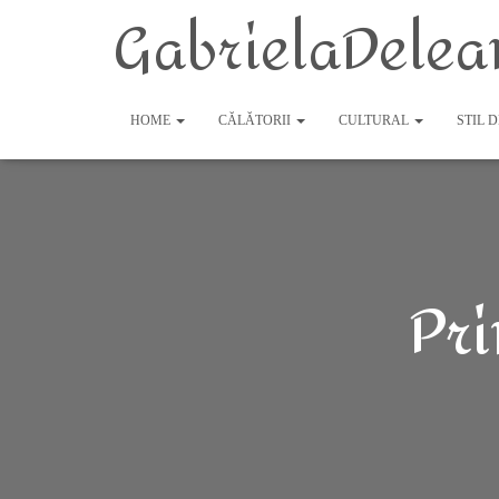
GabrielaDelea
HOME
CĂLĂTORII
CULTURAL
STIL 
Pri