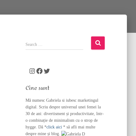
S
e
a
r
c
Instagram
Facebook
Twitter
h
f
Cine sunt
o
r
Mă numesc Gabriela si iubesc marketingul
:
digital. Scriu despre universul unei femei la
30 de ani: divertisment și productivitate, într-
o combinație de minimalism cu o strop de
hygge. Dă *
click aici
* să afli mai multe
despre mine și blog.