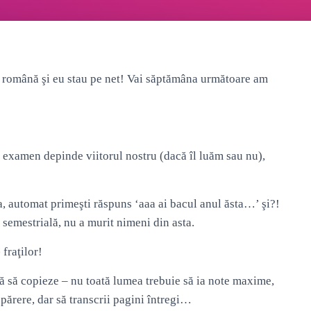
a română şi eu stau pe net! Vai săptămâna următoare am
t examen depinde viitorul nostru (dacă îl luăm sau nu),
a, automat primeşti răspuns ‘aaa ai bacul anul ăsta…’ şi?!
 semestrială, nu a murit nimeni din asta.
e
fraţilor!
ă să copieze – nu toată lumea trebuie să ia note maxime,
părere, dar să transcrii pagini întregi…