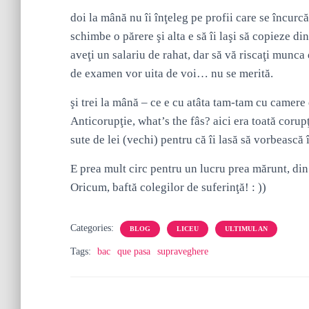
doi la mână nu îi înţeleg pe profii care se încurcă
schimbe o părere şi alta e să îi laşi să copieze din
aveţi un salariu de rahat, dar să vă riscaţi munca 
de examen vor uita de voi… nu se merită.
şi trei la mână – ce e cu atâta tam-tam cu camer
Anticorupţie, what’s the fâs? aici era toată coru
sute de lei (vechi) pentru că îi lasă să vorbească î
E prea mult circ pentru un lucru prea mărunt, di
Oricum, baftă colegilor de suferinţă! : ))
Categories:
BLOG
LICEU
ULTIMUL AN
Tags:
bac
que pasa
supraveghere