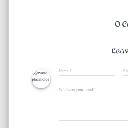
0 C
Leav
Name
*
Em
What's on your mind?