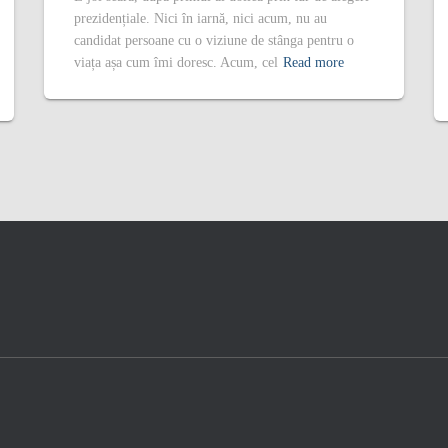
prezidențiale. Nici în iarnă, nici acum, nu au
candidat persoane cu o viziune de stânga pentru o
viața așa cum îmi doresc. Acum, cel
Read more