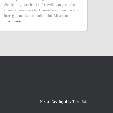
#fandemic pe facebook și farmville, am prins chiar
și vreo 2 tweetmeets la București și am descoperit o
întreagă lume datorită online-ului. Mi-a venit
Read more
Hestia | Developed by
ThemeIsle