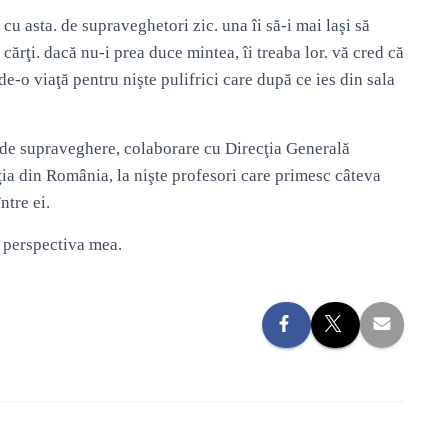
 cu asta. de supraveghetori zic. una îi să-i mai laşi să
 cărţi. dacă nu-i prea duce mintea, îi treaba lor. vă cred că
de-o viaţă pentru nişte pulifrici care după ce ies din sala
e de supraveghere, colaborare cu Direcţia Generală
pţia din România, la nişte profesori care primesc câteva
ntre ei.
n perspectiva mea.