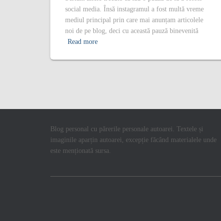
social media. Însă instagramul a fost multă vreme
mediul principal prin care mai anunțam articolele
noi de pe blog, deci cu această pauză binevenită
Read more
Blog personal cu părerile personale autoarei. Textele și
imaginile aparțin autoarei, excepție făcând materialele unde
este menționată sursa.