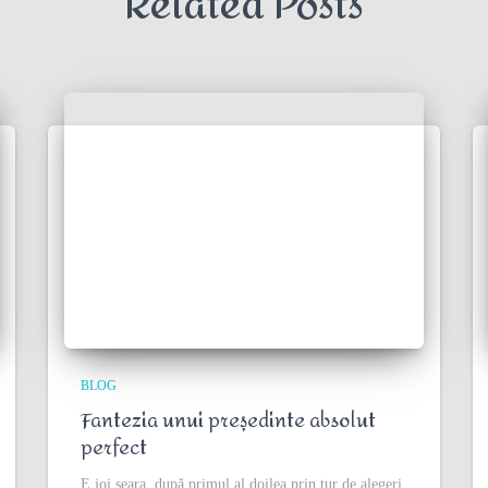
Related Posts
BLOG
Fantezia unui președinte absolut
perfect
E joi seara, după primul al doilea prin tur de alegeri