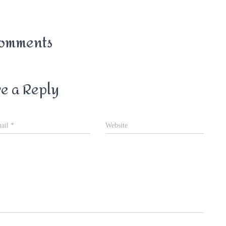
omments
e a Reply
ail
*
Website