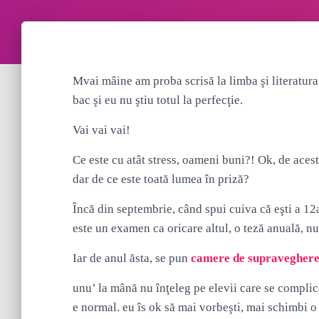
Mvai mâine am proba scrisă la limba şi literatur
bac şi eu nu ştiu totul la perfecţie.
Vai vai vai!
Ce este cu atât stress, oameni buni?! Ok, de aces
dar de ce este toată lumea în priză?
Încă din septembrie, când spui cuiva că eşti a 12
este un examen ca oricare altul, o teză anuală, nu
Iar de anul ăsta, se pun
camere de supravegher
unu’ la mână nu înţeleg pe elevii care se complic
e normal. eu îs ok să mai vorbeşti, mai schimbi o 