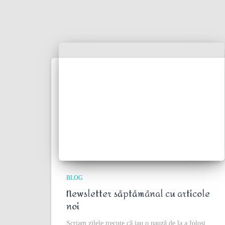
BLOG
Newsletter săptămânal cu articole
noi
Scriam zilele trecute că iau o pauză de la a folosi