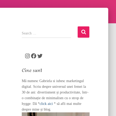
S
e
a
r
c
Instagram
Facebook
Twitter
h
f
Cine sunt
o
r
Mă numesc Gabriela si iubesc marketingul
:
digital. Scriu despre universul unei femei la
30 de ani: divertisment și productivitate, într-
o combinație de minimalism cu o strop de
hygge. Dă *
click aici
* să afli mai multe
despre mine și blog.