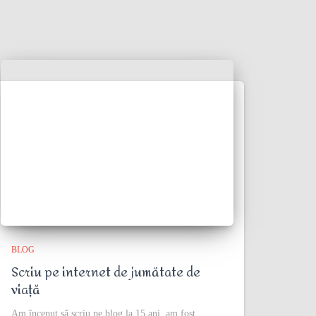
BLOG
Scriu pe internet de jumătate de
viață
Am început să scriu pe blog la 15 ani, am fost