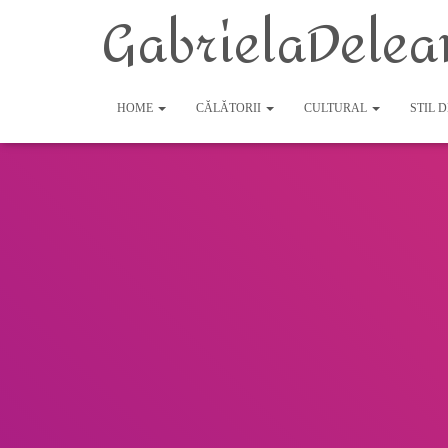
GabrielaDelea
HOME
CĂLĂTORII
CULTURAL
STIL 