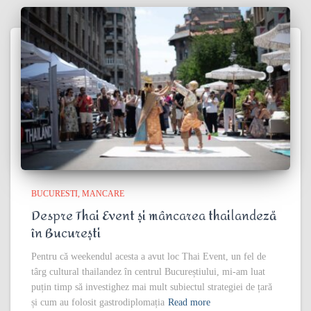
BUCURESTI
MANCARE
Despre Thai Event și mâncarea thailandeză
în București
Pentru că weekendul acesta a avut loc Thai Event, un fel de
târg cultural thailandez în centrul Bucureștiului, mi-am luat
puțin timp să investighez mai mult subiectul strategiei de țară
și cum au folosit gastrodiplomația
Read more