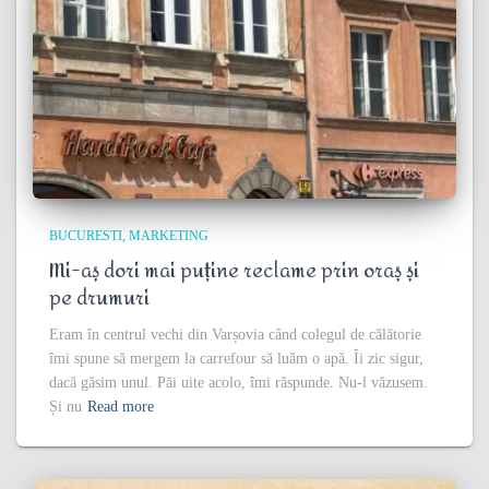
BUCURESTI
MARKETING
Mi-aș dori mai puține reclame prin oraș și
pe drumuri
Eram în centrul vechi din Varșovia când colegul de călătorie
îmi spune să mergem la carrefour să luăm o apă. Îi zic sigur,
dacă găsim unul. Păi uite acolo, îmi răspunde. Nu-l văzusem.
Și nu
Read more