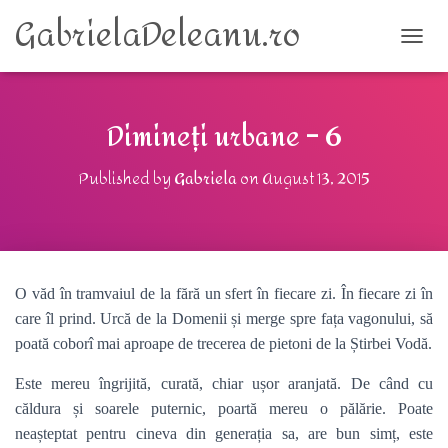
GabrielaDeleanu.ro
TOGG
Dimineți urbane – 6
Published by
Gabriela
on
August 13, 2015
O văd în tramvaiul de la fără un sfert în fiecare zi. În fiecare zi în
care îl prind. Urcă de la Domenii și merge spre fața vagonului, să
poată coborî mai aproape de trecerea de pietoni de la Știrbei Vodă.
Este mereu îngrijită, curată, chiar ușor aranjată. De când cu
căldura și soarele puternic, poartă mereu o pălărie. Poate
neașteptat pentru cineva din generația sa, are bun simț, este