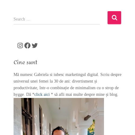
S
e
a
r
c
Instagram
Facebook
Twitter
h
f
Cine sunt
o
r
Mă numesc Gabriela si iubesc marketingul digital. Scriu despre
:
universul unei femei la 30 de ani: divertisment și
productivitate, într-o combinație de minimalism cu o strop de
hygge. Dă *
click aici
* să afli mai multe despre mine și blog.