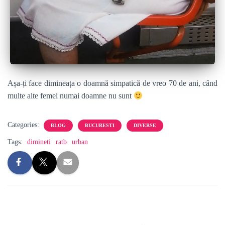
Așa-ți face dimineața o doamnă simpatică de vreo 70 de ani, când
multe alte femei numai doamne nu sunt
Categories:
BLOG
BUCURESTI
DIVERSE
Tags:
dimineti
ratb
urban