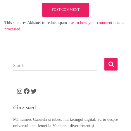
This site uses Akismet to reduce spam.
Learn how your comment data is
processed.
S
e
a
r
c
Instagram
Facebook
Twitter
h
f
Cine sunt
o
r
Mă numesc Gabriela si iubesc marketingul digital. Scriu despre
:
universul unei femei la 30 de ani: divertisment și