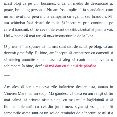
acest blog ca pe un business, ci ca un mediu de descărcare și,
poate, branding personal. Nu am fost implicată în scandaluri, cum
nu am avut nici prea multe campanii cu agenții sau branduri. M-
am schimbat însă destul de mult. Și încerc ca prin conținutul pe
care îl transmit, să fie ceva interesant de citit/văzut/aflat pentru voi.
Util – poate că mai rar, că nu-s instrucțiunile de la Ikea.
O prietenă îmi spunea că nu mai sunt atât de acidă pe blog, că am
devenit
prea jolly
. Ei bine, am început să empatizez cu oamenii și
să înțeleg anumite situații, așa că aleg să contribui cumva la o
schimbare în bine, decât
să mă dau cu fundul de pământ
.
***
Am ales să scriu cu ceva zile întârziere despre asta, taman în
Vinerea Mare, cu un scop. Mă gândesc că dacă eu am reușit să fiu
mai calmă, să privesc niște situații cu mai multă îngăduință și să
fiu mai tolerantă cu cei din jurul meu, sigur și voi puteți. Și
sărbătorile astea sunt ca un soi de reminder de a încetini pasul și a