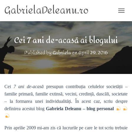
GabrielaDeleanu.ro
TOGG
Cei 7 ani de-acasă ai blogului
Published by
Gabriela
on
April 29, 2016
Cei
7 ani de-acasă
presupun contribuția celulelor societății –
familie primară, familie extinsă, vecini, credință, dascăli, societate
– la formarea unei individualități. În acest caz, scriu despre
definirea acestui blog
Gabriela Deleanu – blog personal
Prin aprilie 2009 mi-am zis că lucrurile pe care le tot scriu trebuie