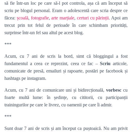
să fie într-un loc pe care să-l pot controla, așa că am început să
scriu pe blogul personal. Eram o adolescentă care scria despre ce
făcea:
școală
,
fotografie
,
arte marțiale
,
certuri cu părinții
. Apoi am
trecut prin tot felul de perioade în care schimbam priorități,
surprinse într-un fel sau altul pe acest blog.
***
Acum, cu 7 ani de scris la bord, simt că bloggingul a fost
fundamentul a ceea ce reprezint, ceea ce fac –
Scriu
articole,
comunicate de presă, emailuri și rapoarte, postări pe facebook și
hashtags pe instagram.
Acum, cu 7 ani de comunicare uni și bidirecțională,
vorbesc
cu
foarte multă lume: în ședințe, cu cititorii, cu participanții
trainingurilor pe care le livrez, cu oamenii pe care îi admir.
***
Sunt doar 7 ani de scris și am început ca puștoaică. Nu am privit