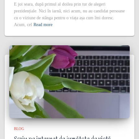
E joi seara, după primul al doilea prin tur de alegeri
prezidențiale. Nici în iarnă, nici acum, nu au candidat persoane
cu o viziune de stânga pentru o viața așa cum îmi doresc.
Acum, cel
Read more
BLOG
Scriu pe internet de jumătate de viață