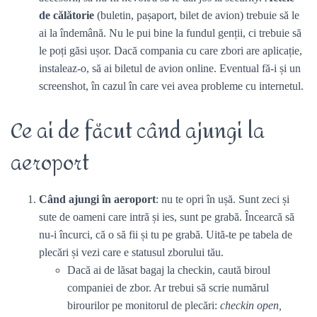
de călătorie
(buletin, pașaport, bilet de avion) trebuie să le
ai la îndemână. Nu le pui bine la fundul genții, ci trebuie să
le poți găsi ușor. Dacă compania cu care zbori are aplicație,
instaleaz-o, să ai biletul de avion online. Eventual fă-i și un
screenshot, în cazul în care vei avea probleme cu internetul.
Ce ai de făcut când ajungi la
aeroport
Când ajungi în aeroport
: nu te opri în ușă. Sunt zeci și
sute de oameni care intră și ies, sunt pe grabă. Încearcă să
nu-i încurci, că o să fii și tu pe grabă. Uită-te pe tabela de
plecări și vezi care e statusul zborului tău.
Dacă ai de lăsat bagaj la checkin, caută biroul
companiei de zbor. Ar trebui să scrie numărul
birourilor pe monitorul de plecări:
checkin open,