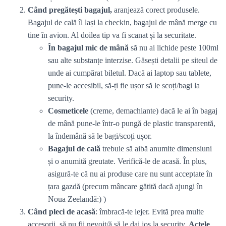
Când pregătești bagajul,
aranjează corect produsele.
Bagajul de cală îl lași la checkin, bagajul de mână merge cu
tine în avion. Al doilea tip va fi scanat și la securitate.
În bagajul mic de mână
să nu ai lichide peste 100ml
sau alte substanțe interzise. Găsești detalii pe siteul de
unde ai cumpărat biletul. Dacă ai laptop sau tablete,
pune-le accesibil, să-ți fie ușor să le scoți/bagi la
security.
Cosmeticele
(creme, demachiante) dacă le ai în bagaj
de mână pune-le într-o pungă de plastic transparentă,
la îndemână să le bagi/scoți ușor.
Bagajul de cală
trebuie să aibă anumite dimensiuni
și o anumită greutate. Verifică-le de acasă. În plus,
asigură-te că nu ai produse care nu sunt acceptate în
țara gazdă (precum mâncare gătită dacă ajungi în
Noua Zeelandă:) )
Când pleci de acasă
: îmbracă-te lejer. Evită prea multe
accesorii, să nu fii nevoit/ă să le dai jos la security.
Actele