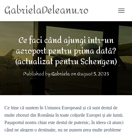
GabrielaDeleanu.ro
TOGG
Ce faci când ajungi într-un
aeroport pentru prima dată?
(actualizat pentru Schengen)
Published by
Gabriela
on
August 5, 2023
Ce bine că suntem în Uniunea Europeană și că sunt destul de
multe zboruri din România în toate colțurile Europei și ale lumii.
Pașaportul nostru chiar este destul de puternic, în ideea că atunci
când ne alegem o destinație, nu ne punem prea multe probleme