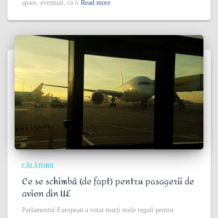
apare, eventual, ca o
Read more
CĂLĂTORII
Ce se schimbă (de fapt) pentru pasagerii de
avion din UE
Parlamentul European a votat marți noile reguli pentru