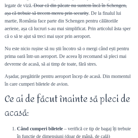
legate de viză.
Doar că din păcate nu suntem încă în Schengen,
așa că trebuie să trecem mereu prin security
. De la finalul lui
martie, România face parte din Schengen pentru călătoriile
aeriene, așa că lucruri s-au mai simplificat. Prin articolul ăsta sper
că o să te ajut să treci mai ușor prin aeroport.
Nu este nicio rușine să nu știi încotro să o mergi când ești pentru
prima oară într-un aeroport. De aceea îți recomand să pleci mai
devreme de acasă, să ai timp de toate, fără stres.
Așadar, pregătirile pentru aeroport încep de acasă. Din momentul
în care cumperi biletele de avion.
Ce ai de făcut înainte să pleci de
acasă:
Când cumperi biletele
– verifică ce tip de bagaj îți trebuie
în funcție de dimensiuni (doar de mână, de cală)