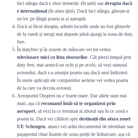
faci stânga dacă e zbor domestic (în țară) sau
dreapta
dacă
e internațional
(în afara țării). Dacă faci stânga, găsește-ți
un loc pe lângă poarta ta și așteaptă.
Dacă ai făcut dreapta, admiri locurile unde au fost ghișeele
de la vamă și mergi mai departe până ajungi la zona de duty
free.
În dutyfree și în zonele de mâncare vei tot vedea
televizoare mici cu lista zborurilor
. Cât pierzi timpul prin
duty free, mai aruncă un ochi și pe acolo, să vezi statusul
avionului, dacă s-a anunțat poarta sau dacă sunt întârzieri.
În unele aplicații ale companiilor aeriene vei vedea poarta
de la care va decola avionul.
Aeroportul Otopeni nu e foarte mare. Dar altele sunt mai
mari, așa că
recomand întâi să te organizezi prin
aeroport
, să vezi la ce terminal ai zborul sau în ce zonă e
poarta ta. Dacă vei călători spre
destinații din afara zonei
UE Schengen
, atunci vei arăta documentul de identitate sau
pașaportul chiar înainte de zona porții de îmbarcare, așa că