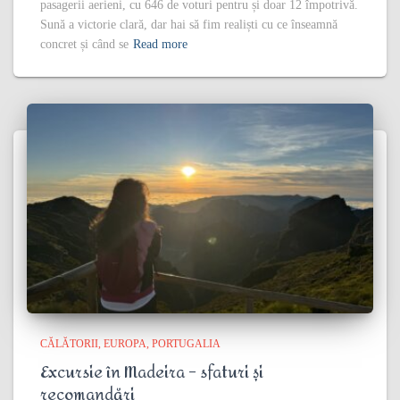
pasagerii aerieni, cu 646 de voturi pentru și doar 12 împotrivă.
Sună a victorie clară, dar hai să fim realiști cu ce înseamnă
concret și când se
Read more
CĂLĂTORII
EUROPA
PORTUGALIA
Excursie în Madeira – sfaturi și
recomandări