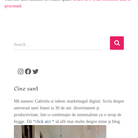
processed.
S
e
a
r
c
Instagram
Facebook
Twitter
h
f
Cine sunt
o
r
Mă numesc Gabriela si iubesc marketingul digital. Scriu despre
:
universul unei femei la 30 de ani: divertisment și
productivitate, într-o combinație de minimalism cu o strop de
hygge. Dă *
click aici
* să afli mai multe despre mine și blog.