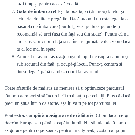
ia-ți timp și pentru această coadă.
Gata de îmbarcare
! Ești la poartă, ai (din nou) biletul și
actul de identitate pregătite. Dacă avionul nu este legat la o
pasarelă de îmbarcare (burduf), vezi pe bilet pe unde-ți
recomandă să urci (ușa din față sau din spate). Pentru că nu
are sens să urci prin față și să încurci jumătate de avion dacă
tu ai loc mai în spate.
Ai urcat în avion, așază-ți bagajul rapid deasupra capului și
sub scaunul din față, și ocupă-ți locul. Pune-ți centura și
ține-o legată până când s-a oprit iar avionul.
Toate sfaturile de mai sus au menirea să-ți optimizeze parcursul
tău prin aeroport și să încurci cât mai puțin pe ceilalți. Plus că dacă
pleci liniștit/ă într-o călătorie, așa îți va fi pe tot parcursul ei
Pont extra:
cumpără o asigurare de călătorie
. Chiar dacă mergi
doar
în Europa sau până la capătul lumii. Nu știi niciodată. Iar o
asigurare pentru o persoană, pentru un citybeak, costă mai puțin