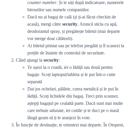
counter number
. Și te uiți după indicatoare, numerele
birourilor sau numele companiilor.
Dacă nu ai bagaj de cală (și ți-ai făcut checkin de
acasă), mergi către
security
. Aruncă sticla cu apă,
deodorantul spray, și pregătește biletul (mai departe
vor merge doar călătorii).
Ai biletul printat sau pe telefon pregătit și îl scanezi la
porțile de înainte de controlul de securitate.
Când ajungi la
security
:
Te așezi la o coadă, iei o lădiță sau două pentru
bagaje. Scoți laptopul/tableta și le pui într-o cutie
separată
Dai jos ochelari, pălărie, curea metalică și le pui în
lădiță. Scoți lichidele din bagaj. Treci prin scanner,
aștepți bagajul pe cealaltă parte. Dacă sunt mai multe
care trebuie adunate, iei cutiile și te duci pe o masă
lângă geam să ți le aranjezi în voie.
În funcție de destinație, te orientezi mai departe. În Otopeni,