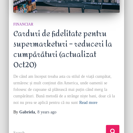
FINANCIAR
Carduri de fidelitate pentru
supermarketuri – reduceri la
cumpărături (actualizat
Oct20)
De când am început treaba asta cu stilul de viață cumpătat,
urmăresc și mult conținut din America, unde oamenii se
folosesc de cupoane să plătească mai puțin când merg la
cumpărături. Bună metodă de a strânge niște bani, doar că la
noi nu prea se aplică pentru că nu sunt
Read more
By
Gabriela
,
8 years
ago
S