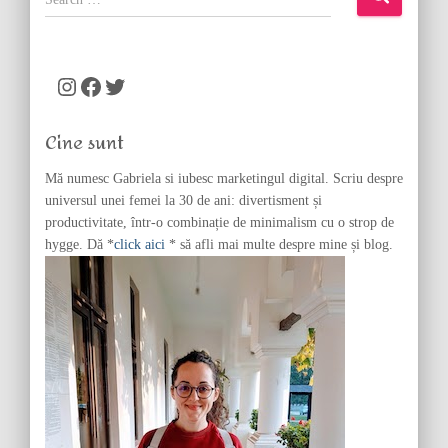
e
a
r
c
Instagram
Facebook
Twitter
h
f
Cine sunt
o
r
Mă numesc Gabriela si iubesc marketingul digital. Scriu despre
:
universul unei femei la 30 de ani: divertisment și
productivitate, într-o combinație de minimalism cu o strop de
hygge. Dă *
click aici
* să afli mai multe despre mine și blog.