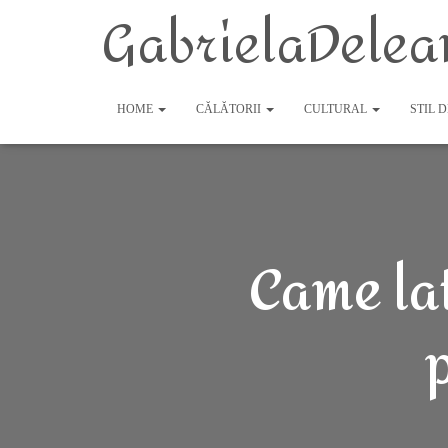
GabrielaDelea
HOME
CĂLĂTORII
CULTURAL
STIL 
Came lat