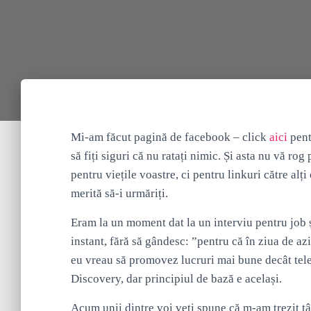
Mi-am făcut pagină de facebook – click
aici
pent
să fiți siguri că nu ratați nimic. Și asta nu vă r
pentru viețile voastre, ci pentru linkuri către alț
merită să-i urmăriți.
Eram la un moment dat la un interviu pentru job ș
instant, fără să gândesc: ”pentru că în ziua de azi
eu vreau să promovez lucruri mai bune decât tel
Discovery, dar principiul de bază e același.
Acum unii dintre voi veți spune că m-am trezit tâ