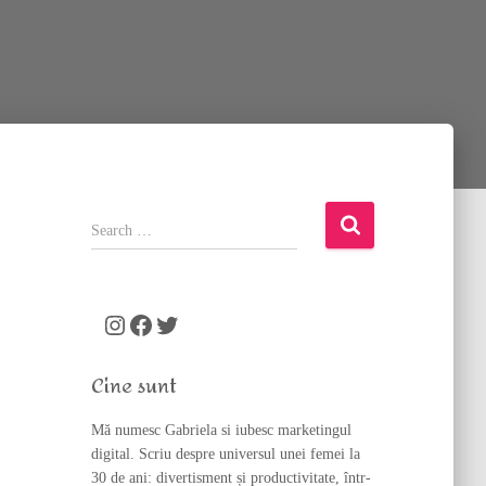
S
e
a
r
c
Instagram
Facebook
Twitter
h
f
Cine sunt
o
r
Mă numesc Gabriela si iubesc marketingul
:
digital. Scriu despre universul unei femei la
30 de ani: divertisment și productivitate, într-