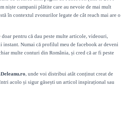
am niște campanii plătite care au nevoie de mai mult
stă în contextul zvonurilor legate de cât reach mai are o
ie doar pentru că dau peste multe articole, videouri,
ui instant. Numai că profilul meu de facebook ar deveni
iar multe conturi din România, și cred că ar fi peste
aDeleanu.ro
, unde voi distribui atât conținut creat de
Intri acolo și sigur găsești un articol inspirațional sau