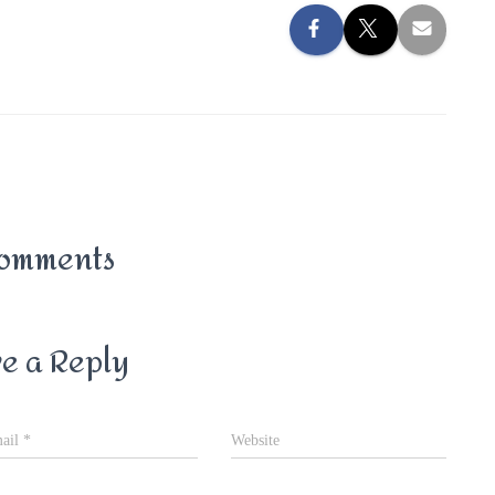
omments
e a Reply
ail
*
Website