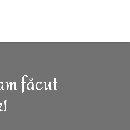
-am făcut
!