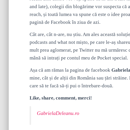
and late), colegii din blogărime vor suspecta că 
reach, și toată lumea va spune că este o idee proa
pagină de Facebook în ziua de azi.
Cât are, cât n-are, nu știu. Am ales această soluț
podcasts and what not mișto, pe care le-aș share
mult prea aglomerat, pe Twitter nu mă urmăresc ch
mână să intrați pe contul meu de Pocket special.
Așa că am rămas la pagina de facebook
Gabriel
mine, cât și de alții din România sau țări străine. 
care să te facă să-ți pui o întrebare-două.
Like, share, comment, merci!
GabrielaDeleanu.ro