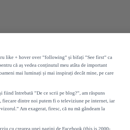
ru like + hover over ”following” și bifați ”See first” ca
og pentru că aș vedea conținutul meu atâta de important
i oameni mai luminați și mai inspirați decât mine, pe care
i fiind întrebată ”De ce scrii pe blog?”, am răspuns
, fiecare dintre noi putem fi o televiziune pe internet, iar
evizorul.” Am exagerat, firesc, că nu mă gândeam la
rziu cu crearea unei pagini de Facebook (this is 2000-