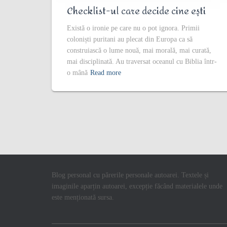
Checklist-ul care decide cine ești
Există o ironie pe care nu o pot ignora. Primii
coloniști puritani au plecat din Europa ca să
construiască o lume nouă, mai morală, mai curată,
mai disciplinată. Au traversat oceanul cu Biblia într-
o mână
Read more
Blog personal cu părerile personale autoarei. Textele și
imaginile aparțin autoarei, excepție făcând materialele unde
este menționată sursa.