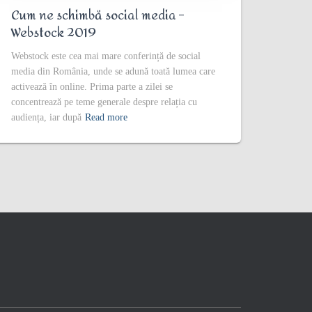
Cum ne schimbă social media –
Webstock 2019
Webstock este cea mai mare conferință de social
media din România, unde se adună toată lumea care
activează în online. Prima parte a zilei se
concentrează pe teme generale despre relația cu
audiența, iar după
Read more