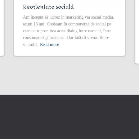
Reorientare socială
Am început să lucrez în marketing via social media,
acum 13 ani. Credeam în componenta de social pe
care ne-o promitea acest dialog între oameni, între
consumatori și branduri. Dar iată că vremurile se
schimbă,
Read more