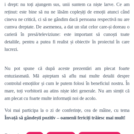
i drept: nu toți ajungem sus, unii suntem ca niște larve. Ce am
reținut: este bine să nu ne lăsăm copleșiți de emoții atunci când
cineva ne critică, ci să ne gândim dacă persoana respectivă nu are
cumva dreptate. De asemenea, a dat un sfat celor care-și doreau o
carieră în presă/televiziune: este important să cunoști toate
detaliile, pentru a putea fi realist și obiectiv în proiectul în care
lucrezi.
Nu pot spune că după aceste prezentări am plecat foarte
entuziasmată. Mă așteptam să aflu mai multe detalii despre
controlul emoțiilor și cum le putem folosi în beneficiul nostru. În
mare, toți vorbitorii au atins niște idei generale. Nu am simțit că
am plecat cu foarte multe informații noi de acolo.
Voi mai participa la o zi de conferințe, cea de mâine, cu tema
Învață să gândești pozitiv – oamenii fericiți trăiesc mai mult!