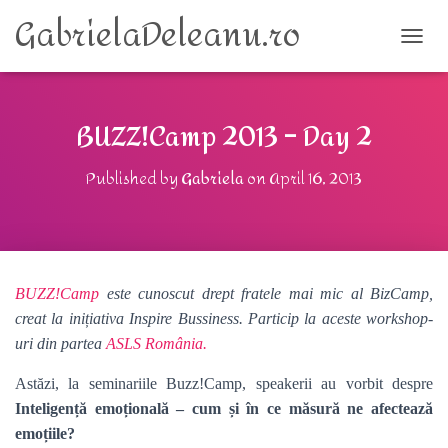
GabrielaDeleanu.ro
TOGG
BUZZ!Camp 2013 – Day 2
Published by
Gabriela
on
April 16, 2013
BUZZ!Camp
este cunoscut drept fratele mai mic al BizCamp,
creat la inițiativa Inspire Bussiness. Particip la aceste workshop-
uri din partea
ASLS România.
Astăzi, la seminariile Buzz!Camp, speakerii au vorbit despre
Inteligență emoțională – cum și în ce măsură ne afectează
emoțiile?