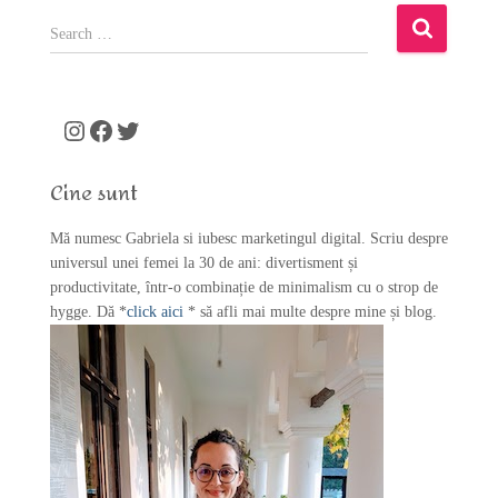
S
e
a
r
c
Instagram
Facebook
Twitter
h
f
Cine sunt
o
r
Mă numesc Gabriela si iubesc marketingul digital. Scriu despre
:
universul unei femei la 30 de ani: divertisment și
productivitate, într-o combinație de minimalism cu o strop de
hygge. Dă *
click aici
* să afli mai multe despre mine și blog.