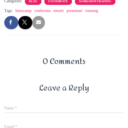
Categories:
BLOG
EVENIMENTE
WORKSHOP.TRAINING
Tags:
buzzcamp
conferinta
emotii
prezentari
training
0 Comments
Leave a Reply
Name
*
Email
*