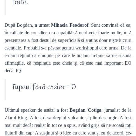
forte.
După Bogdan, a urmat
Mihaela Feodorof.
Sunt convinsă că ea,
în calitate de consilier, era capabilă să ne învețe foarte multe, însă
prezentarea a fost destul de superficială și a atins doar niște lucruri
esențiale. Probabil s-a păstrat pentru workshopul care urma. De la
ea am reținut că emoțiile pe care le arătăm trebuie să ne susțină
afirmațiile, că respirația este cheia și că este mai important EQ
decât IQ.
Tupeul fără creier = 0
Ultimul speaker de astăzi a fost
Bogdan Cotiga
, jurnalist de la
Ziarul Ring. A fost de-a dreptul vulcanic și plin de enrgie. A fost
mai mult decât realist în tot ce a spus, având grijă să ne scoată toți
fluturii din cap. A susținut și o idee cu care sunt și eu de acord, ce-