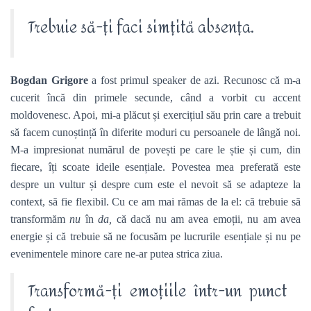
Trebuie să-ți faci simțită absența.
Bogdan Grigore
a fost primul speaker de azi. Recunosc că m-a
cucerit încă din primele secunde, când a vorbit cu accent
moldovenesc. Apoi, mi-a plăcut și exercițiul său prin care a trebuit
să facem cunoștință în diferite moduri cu persoanele de lângă noi.
M-a impresionat numărul de povești pe care le știe și cum, din
fiecare, îți scoate ideile esențiale. Povestea mea preferată este
despre un vultur și despre cum este el nevoit să se adapteze la
context, să fie flexibil. Cu ce am mai rămas de la el: că trebuie să
transformăm
nu
în
da,
că dacă nu am avea emoții, nu am avea
energie și că trebuie să ne focusăm pe lucrurile esențiale și nu pe
evenimentele minore care ne-ar putea strica ziua.
Transformă-ți emoțiile într-un punct