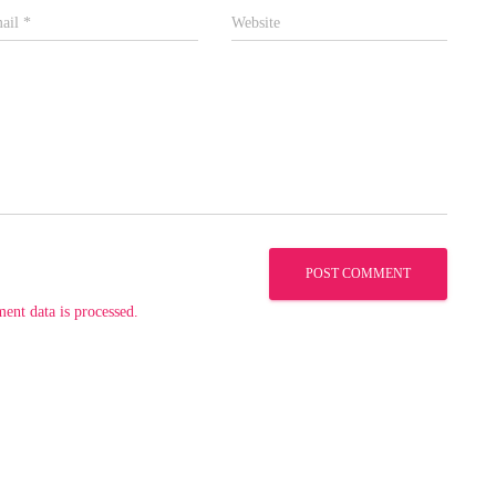
ail
*
Website
nt data is processed.