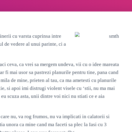
inerii cu varsta cuprinsa intre
l de vedere al unui parinte, ci a
 faci ceva, ca vrei sa mergem undeva, vii cu o idee mareata
i-ar fi mai usor sa pastrezi planurile pentru tine, pana cand
e mila de mine, prieten al tau, ca ma ametesti cu planurile
e, si apoi imi distrugi violent visele cu ‘stii, nu ma mai
u scuza asta, unii dintre voi nici nu stiati ce e aia
 care nu, va rog frumos, nu va implicati in calatorii si
atia unora ca mine cand ma faceti sa plec la Iasi cu 3