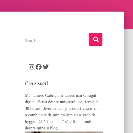
S
e
a
r
c
Instagram
Facebook
Twitter
h
f
Cine sunt
o
r
Mă numesc Gabriela si iubesc marketingul
:
digital. Scriu despre universul unei femei la
30 de ani: divertisment și productivitate, într-
o combinație de minimalism cu o strop de
hygge. Dă *
click aici
* să afli mai multe
despre mine și blog.