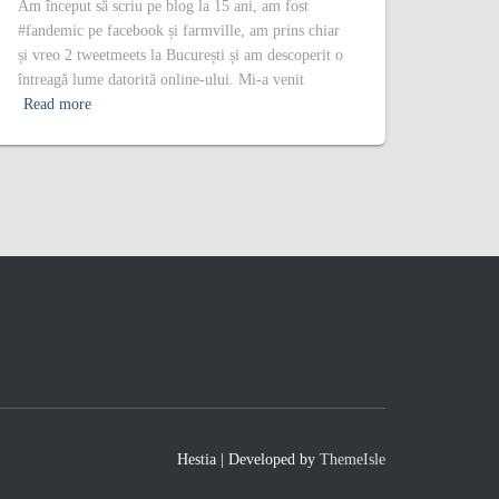
Am început să scriu pe blog la 15 ani, am fost
#fandemic pe facebook și farmville, am prins chiar
și vreo 2 tweetmeets la București și am descoperit o
întreagă lume datorită online-ului. Mi-a venit
Read more
Hestia | Developed by
ThemeIsle