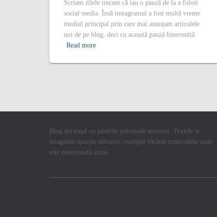
Scriam zilele trecute că iau o pauză de la a folosi
social media. Însă instagramul a fost multă vreme
mediul principal prin care mai anunțam articolele
noi de pe blog, deci cu această pauză binevenită
Read more
Blog personal cu părerile personale autoarei. Textele și
imaginile aparțin autoarei, excepție făcând materialele unde
este menționată sursa.