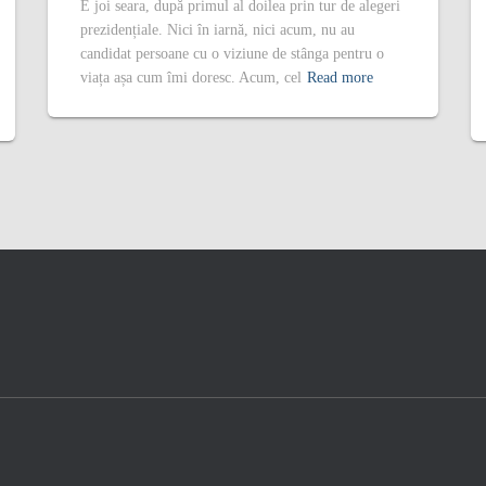
E joi seara, după primul al doilea prin tur de alegeri
prezidențiale. Nici în iarnă, nici acum, nu au
candidat persoane cu o viziune de stânga pentru o
viața așa cum îmi doresc. Acum, cel
Read more