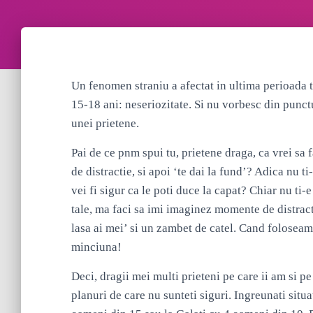
Un fenomen straniu a afectat in ultima perioada t
15-18 ani: neseriozitate. Si nu vorbesc din punctu
unei prietene.
Pai de ce pnm spui tu, prietene draga, ca vrei sa
de distractie, si apoi ‘te dai la fund’? Adica nu t
vei fi sigur ca le poti duce la capat? Chiar nu ti-
tale, ma faci sa imi imaginez momente de distracti
lasa ai mei’ si un zambet de catel. Cand foloseam e
minciuna!
Deci, dragii mei multi prieteni pe care ii am si pe
planuri de care nu sunteti siguri. Ingreunati situ