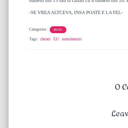
oameni din 15 sau la Galati cu 4 oameni din 10.
-SE VREA ALTCEVA, INSA POATE E LA FEL-
Categories:
BLOG
Tags:
chestii
EU
nemultumiri
0 C
Leav