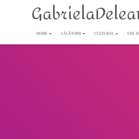
GabrielaDelea
HOME
CĂLĂTORII
CULTURAL
STIL 