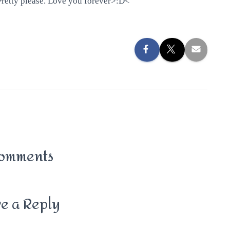
 Pretty please. Love you forever>:D<
omments
e a Reply