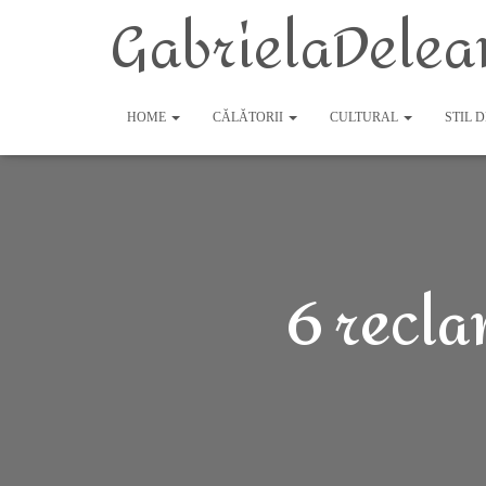
GabrielaDelea
HOME
CĂLĂTORII
CULTURAL
STIL 
6 recla