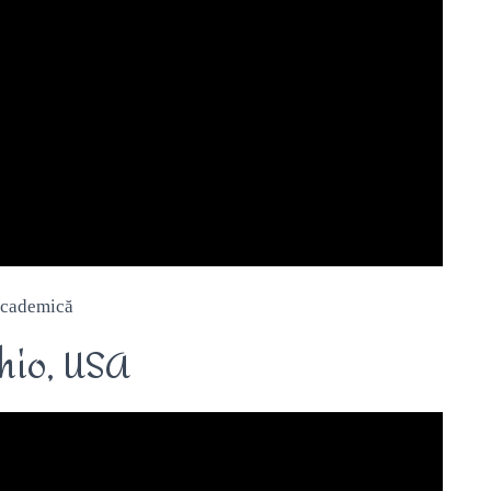
academică
hio, USA