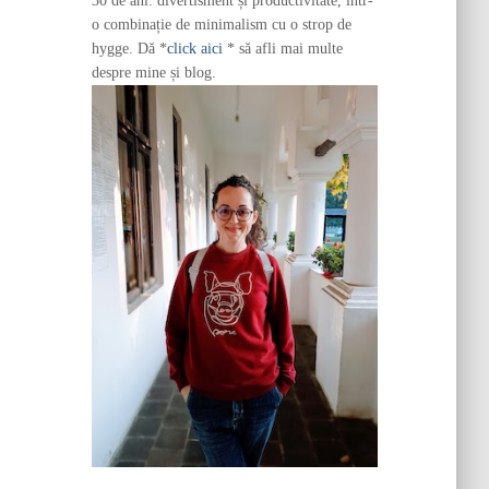
30 de ani: divertisment și productivitate, într-
o combinație de minimalism cu o strop de
hygge. Dă *
click aici
* să afli mai multe
despre mine și blog.