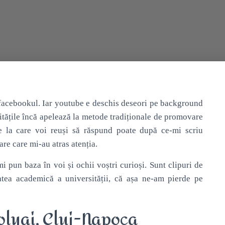
i facebookul. Iar youtube e deschis deseori pe background
itățile încă apelează la metode tradiționale de promovare
re la care voi reuși să răspund poate după ce-mi scriu
are care mi-au atras atenția.
i pun baza în voi și ochii voștri curioși. Sunt clipuri de
tatea academică a universității, că așa ne-am pierde pe
olyai, Cluj-Napoca