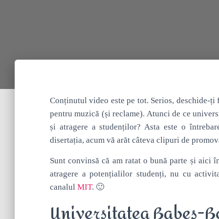
Conținutul video este pe tot. Serios, deschide-ț
pentru muzică (și reclame). Atunci de ce univers
și atragere a studenților? Asta este o întreba
disertația, acum vă arăt câteva clipuri de promov
Sunt convinsă că am ratat o bună parte și aici îm
atragere a potențialilor studenți, nu cu activi
canalul
MIT
. 🙂
Universitatea Babeș-B