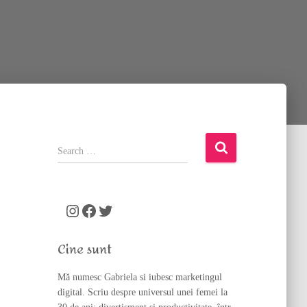
S
e
a
r
c
Instagram
Facebook
Twitter
h
f
Cine sunt
o
r
Mă numesc Gabriela si iubesc marketingul
:
digital. Scriu despre universul unei femei la