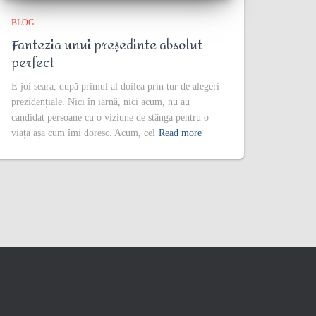
BLOG
Fantezia unui președinte absolut
perfect
E joi seara, după primul al doilea prin tur de alegeri
prezidențiale. Nici în iarnă, nici acum, nu au
candidat persoane cu o viziune de stânga pentru o
viața așa cum îmi doresc. Acum, cel
Read more