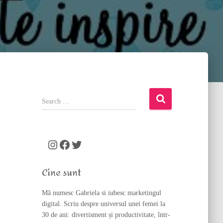
S
e
a
r
c
Instagram
Facebook
Twitter
h
f
Cine sunt
o
r
Mă numesc Gabriela si iubesc marketingul
:
digital. Scriu despre universul unei femei la
30 de ani: divertisment și productivitate, într-