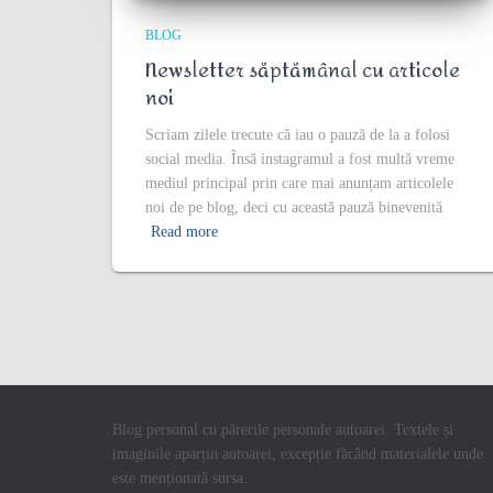
BLOG
Newsletter săptămânal cu articole
noi
Scriam zilele trecute că iau o pauză de la a folosi
social media. Însă instagramul a fost multă vreme
mediul principal prin care mai anunțam articolele
noi de pe blog, deci cu această pauză binevenită
Read more
Blog personal cu părerile personale autoarei. Textele și
imaginile aparțin autoarei, excepție făcând materialele unde
este menționată sursa.