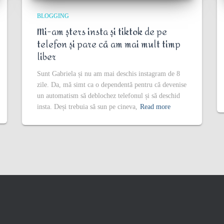
BLOGGING
Mi-am șters insta și tiktok de pe
telefon și pare că am mai mult timp
liber
Sunt Gabriela și nu am mai deschis instagram de 8
zile. Da, mă simt ca o dependentă pentru că devenise
un automatism să deblochez telefonul și să deschid
insta. Deși trebuia să sun pe cineva,
Read more