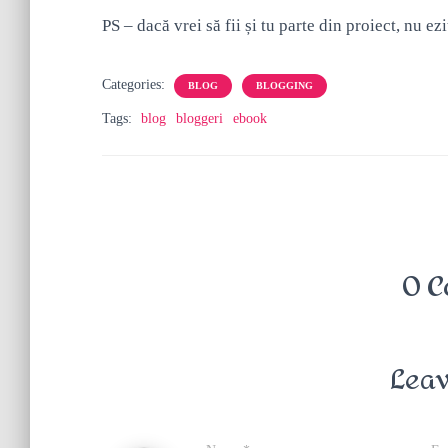
PS – dacă vrei să fii și tu parte din proiect, nu ezi
Categories:
BLOG
BLOGGING
Tags:
blog
bloggeri
ebook
0 C
Leav