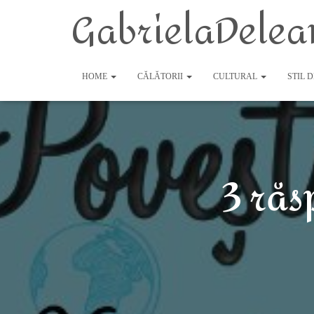
GabrielaDelea
HOME
CĂLĂTORII
CULTURAL
STIL 
3 răs