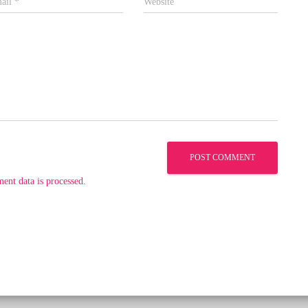
ail
*
Website
nt data is processed.