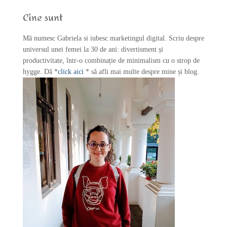
f
Cine sunt
o
r
Mă numesc Gabriela si iubesc marketingul digital. Scriu despre
:
universul unei femei la 30 de ani: divertisment și
productivitate, într-o combinație de minimalism cu o strop de
hygge. Dă *
click aici
* să afli mai multe despre mine și blog.