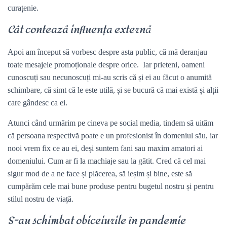
curațenie.
Cât contează influența extern
ă
Apoi am început să vorbesc despre asta public, că mă deranjau
toate mesajele promoționale despre orice. Iar prieteni, oameni
cunoscuți sau necunoscuți mi-au scris că și ei au făcut o anumită
schimbare, că simt că le este utilă, și se bucură că mai există și alții
care gândesc ca ei.
Atunci când urmărim pe cineva pe social media, tindem să uităm
că persoana respectivă poate e un profesionist în domeniul său, iar
nooi vrem fix ce au ei, deși suntem fani sau maxim amatori ai
domeniului. Cum ar fi la machiaje sau la gătit. Cred că cel mai
sigur mod de a ne face și plăcerea, să ieșim și bine, este să
cumpărăm cele mai bune produse pentru bugetul nostru și pentru
stilul nostru de viață.
S-au schimbat obiceiurile în pandemie