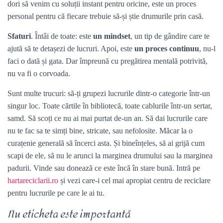
dori să venim cu soluții instant pentru oricine, este un proces
personal pentru că fiecare trebuie să-și știe drumurile prin casă.
Sfaturi
. Întâi de toate: este
un mindset
, un tip de gândire care te
ajută să te detașezi de lucruri. Apoi, este
un proces continuu
, nu-l
faci o dată și gata. Dar împreună cu pregătirea mentală potrivită,
nu va fi o corvoada.
Sunt multe trucuri: să-ți grupezi lucrurile dintr-o categorie într-un
singur loc. Toate cărtile în bibliotecă, toate cablurile într-un sertar,
samd. Să scoți ce nu ai mai purtat de-un an. Să dai lucrurile care
nu te fac sa te simți bine, stricate, sau nefolosite. Măcar la o
curațenie generală să încerci asta. Și bineînțeles, să ai grijă cum
scapi de ele, să nu le arunci la marginea drumului sau la marginea
padurii. Vinde sau donează ce este încă în stare bună. Intră pe
hartareciclarii.ro
și vezi care-i cel mai apropiat centru de reciclare
pentru lucrurile pe care le ai tu.
Nu eticheta este importantă