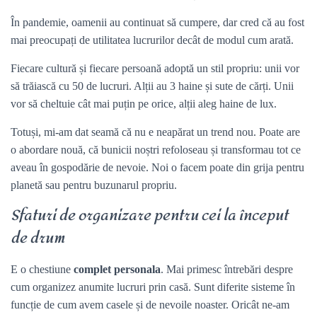
În pandemie, oamenii au continuat să cumpere, dar cred că au fost
mai preocupați de utilitatea lucrurilor decât de modul cum arată.
Fiecare cultură și fiecare persoană adoptă un stil propriu: unii vor
să trăiască cu 50 de lucruri. Alții au 3 haine și sute de cărți. Unii
vor să cheltuie cât mai puțin pe orice, alții aleg haine de lux.
Totuși, mi-am dat seamă că nu e neapărat un trend nou. Poate are
o abordare nouă, că bunicii noștri refoloseau și transformau tot ce
aveau în gospodărie de nevoie. Noi o facem poate din grija pentru
planetă sau pentru buzunarul propriu.
Sfaturi de organizare pentru cei la început
de drum
E o chestiune
complet personala
. Mai primesc întrebări despre
cum organizez anumite lucruri prin casă. Sunt diferite sisteme în
funcție de cum avem casele și de nevoile noaster. Oricât ne-am