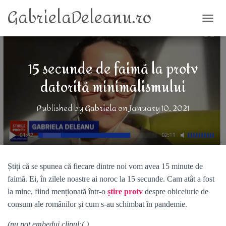
GabrielaDeleanu.ro
TOGG
15 secunde de faimă la protv
datorită minimalismului
Published by
Gabriela
on
January 10, 2021
Știți că se spunea că fiecare dintre noi vom avea 15 minute de
faimă. Ei, în zilele noastre ai noroc la 15 secunde. Cam atât a fost
la mine, fiind menționată într-o
știre protv
despre obiceiurie de
consum ale românilor și cum s-au schimbat în pandemie.
(nu pot embedui clipul:( )