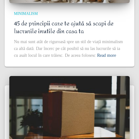
MINIMALISM
45 de principii care te ajută să scapi de
lucrurile inutile din casa ta
Nu mai sunt atât de riguroasă spre un stil de viață minimalism
ca altă dată. Dar încerc pe cât posibil să nu las lucrurile să ia
cu asalt locul în care trăiesc. De aceea folosesc
Read more