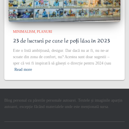
MINIMALISM
PLANURI
23 de lucruri pe care le poți lăsa în 2023
Este o listă ambițioasă, desigur. Dar dacă nu ar fi, nu ne-ar
scoate din zona de confort, nu? Acestea sunt doar sugestii –
sper că vei fi inspirat/ă să găsești o direcție pentru 2024 (sau
Read more
Blog personal cu părerile personale autoarei. Textele și imaginile aparțin
autoarei, excepție făcând materialele unde este menționată sursa.