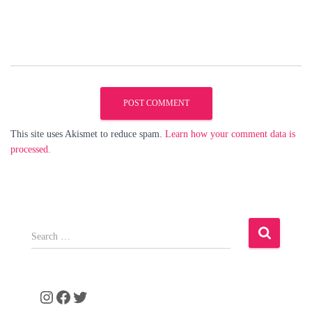
This site uses Akismet to reduce spam.
Learn how your comment data is
processed.
S
e
a
r
c
Instagram
Facebook
Twitter
h