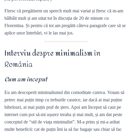
Firesc că pregătisem un speech mult mai variat și firesc că m-am
bâlbâit mult și am uitat tot în discuția de 20 de minute cu
Florentina. Și pentru că tot am pregătit câteva paragrafe care să se
aplice unor întrebări, vi le las mai jos.
Interviu despre minimalism
în
România
Cum am început
Eu am descoperit minimalismul din comoditate cumva. Voiam să
petrec mai puțin timp cu treburile casnice, iar dacă ai mai puține
bibelouri, ai mai puțin praf de șters. Apoi am început să caut pe
internet cum pot să-mi ușurez treaba și mai mult, și am dat peste
conceptul de “stil de viața minimalist”. M-a prins și mi-a arătat
multe beneficii: cat de puțin îmi ia să fac bagaje sau chiar să fac