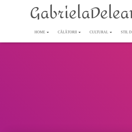
GabrielaDelea
HOME
CĂLĂTORII
CULTURAL
STIL 