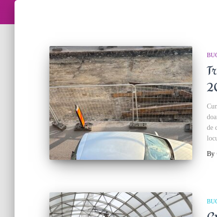
BU
T
2
Cum
doa
de 
loc
By
BU