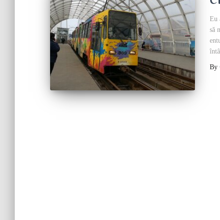
C
Eu 
să 
ent
înt
By