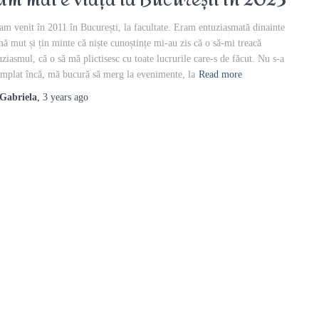
um mai e viața la București în 2023
am venit în 2011 în București, la facultate. Eram entuziasmată dinainte
mă mut și țin minte că niște cunoștințe mi-au zis că o să-mi treacă
uziasmul, că o să mă plictisesc cu toate lucrurile care-s de făcut. Nu s-a
âmplat încă, mă bucură să merg la evenimente, la
Read more
Gabriela
,
3 years
ago