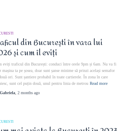
CURESTI
raficul din București în vara lui
026 și cum îl eviți
 eviți traficul din București: conduci între orele 9pm și 6am. Nu va fi
r mașina ta pe șosea, doar sunt șanse minime să prinzi același semafor
două ori. Sunt șantiere probabil în toate cartierele. În zona în care
uiesc, sunt cel puțin două, unul pentru linia de metrou
Read more
Gabriela
,
2 months
ago
CURESTI