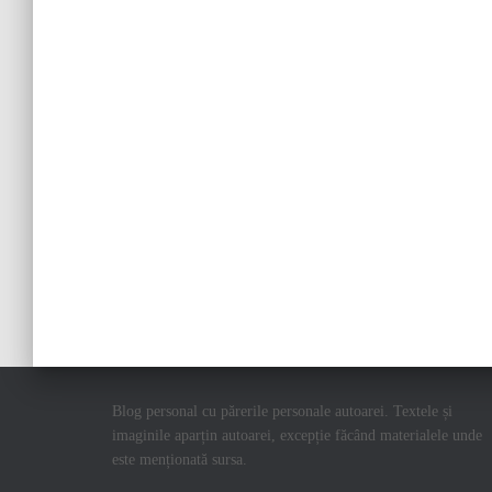
Blog personal cu părerile personale autoarei. Textele și
imaginile aparțin autoarei, excepție făcând materialele unde
este menționată sursa.