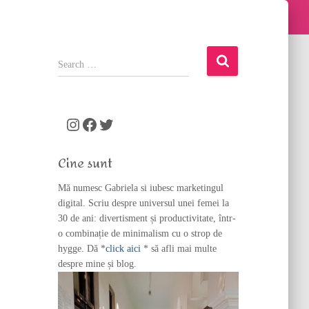
S
e
a
r
c
Instagram
Facebook
Twitter
h
f
Cine sunt
o
r
Mă numesc Gabriela si iubesc marketingul
:
digital. Scriu despre universul unei femei la
30 de ani: divertisment și productivitate, într-
o combinație de minimalism cu o strop de
hygge. Dă *
click aici
* să afli mai multe
despre mine și blog.