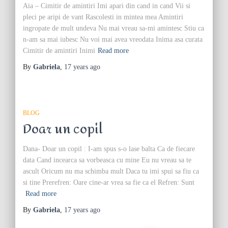
Aia – Cimitir de amintiri Imi apari din cand in cand Vii si
pleci pe aripi de vant Rascolesti in mintea mea Amintiri
ingropate de mult undeva Nu mai vreau sa-mi amintesc Stiu ca
n-am sa mai iubesc Nu voi mai avea vreodata Inima asa curata
Cimitir de amintiri Inimi
Read more
By
Gabriela
,
17 years
ago
BLOG
Doar un copil
Dana- Doar un copil : I-am spus s-o lase balta Ca de fiecare
data Cand incearca sa vorbeasca cu mine Eu nu vreau sa te
ascult Oricum nu ma schimba mult Daca tu imi spui sa fiu ca
si tine Prerefren: Oare cine-ar vrea sa fie ca el Refren: Sunt
Read more
By
Gabriela
,
17 years
ago