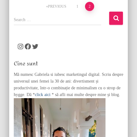
Posts
PREVIOUS
1
2
pagination
S
e
a
r
c
Instagram
Facebook
Twitter
h
f
Cine sunt
o
r
Mă numesc Gabriela si iubesc marketingul digital. Scriu despre
:
universul unei femei la 30 de ani: divertisment și
productivitate, într-o combinație de minimalism cu o strop de
hygge. Dă *
click aici
* să afli mai multe despre mine și blog.