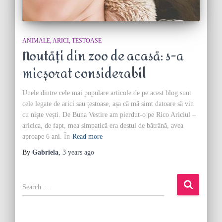
ANIMALE
ARICI
TESTOASE
Noutăți din zoo de acasă: s-a
micșorat considerabil
Unele dintre cele mai populare articole de pe acest blog sunt
cele legate de arici sau țestoase, așa că mă simt datoare să vin
cu niște vești. De Buna Vestire am pierdut-o pe Rico Ariciul –
aricica, de fapt, mea simpatică era destul de bătrână, avea
aproape 6 ani. În
Read more
By
Gabriela
,
3 years
ago
S
e
a
r