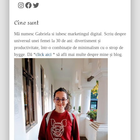
c
Instagram
Facebook
Twitter
h
f
Cine sunt
o
r
Mă numesc Gabriela si iubesc marketingul digital. Scriu despre
:
universul unei femei la 30 de ani: divertisment și
productivitate, într-o combinație de minimalism cu o strop de
hygge. Dă *
click aici
* să afli mai multe despre mine și blog.