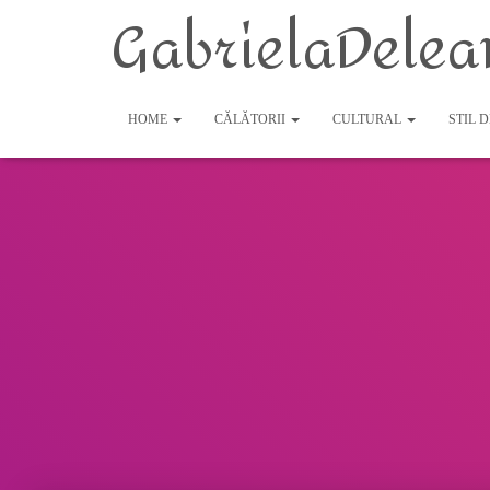
GabrielaDelea
HOME
CĂLĂTORII
CULTURAL
STIL 