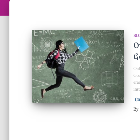
BL
O
G
Onl
Goo
era
inst
(m
By