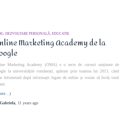
OG
DEZVOLTARE PERSONALĂ
EDUCATIE
nline Marketing Academy de la
oogle
ine Marketing Academy (OMA) e o serie de cursuri susținute de
gle la universitățile românești, apărute prin toamna lui 2013, când
m înfometată după informații legate de online și voiam să învăț totul
ant.
ore…)
Gabriela
,
11 years
ago