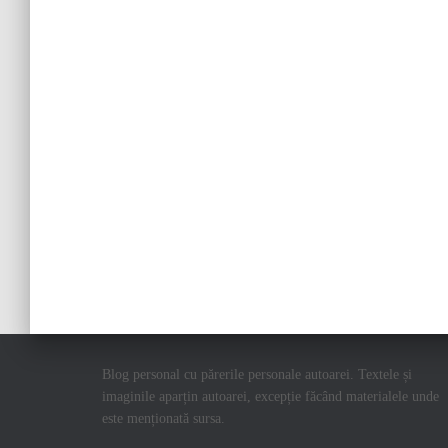
Blog personal cu părerile personale autoarei. Textele și
imaginile aparțin autoarei, excepție făcând materialele unde
este menționată sursa.