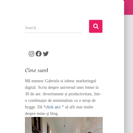
S
e
a
r
c
Instagram
Facebook
Twitter
h
f
Cine sunt
o
r
Mă numesc Gabriela si iubesc marketingul
:
digital. Scriu despre universul unei femei la
30 de ani: divertisment și productivitate, într-
o combinație de minimalism cu o strop de
hygge. Dă *
click aici
* să afli mai multe
despre mine și blog.