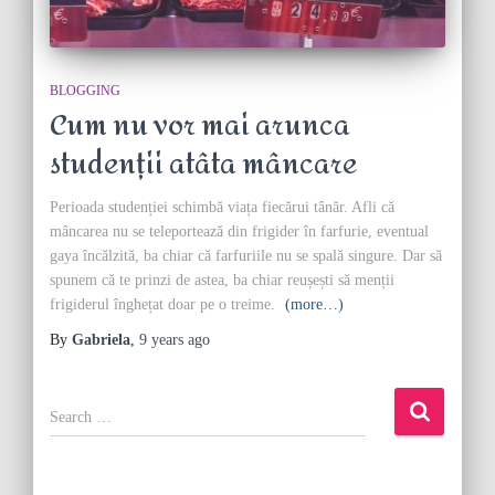
BLOGGING
Cum nu vor mai arunca
studenții atâta mâncare
Perioada studenției schimbă viața fiecărui tânăr. Afli că
mâncarea nu se teleportează din frigider în farfurie, eventual
gaya încălzită, ba chiar că farfuriile nu se spală singure. Dar să
spunem că te prinzi de astea, ba chiar reușești să menții
frigiderul înghețat doar pe o treime.
(more…)
By
Gabriela
,
9 years
ago
S
e
a
r