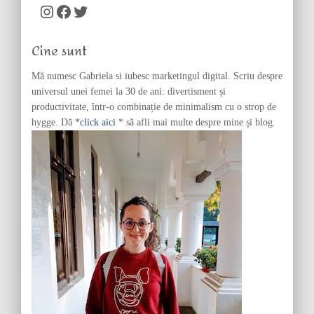
c
Instagram
Facebook
Twitter
h
f
Cine sunt
o
r
Mă numesc Gabriela si iubesc marketingul digital. Scriu despre
:
universul unei femei la 30 de ani: divertisment și
productivitate, într-o combinație de minimalism cu o strop de
hygge. Dă *
click aici
* să afli mai multe despre mine și blog.