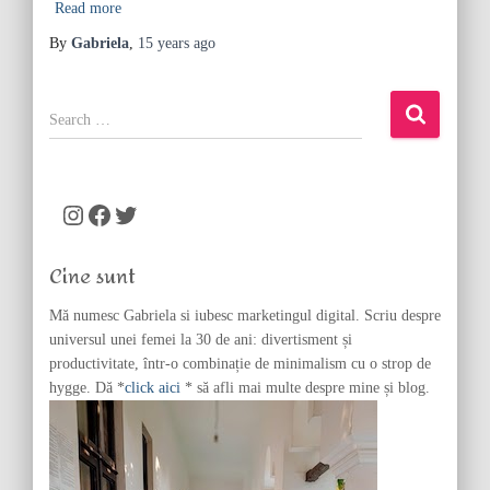
Read more
By
Gabriela
,
15 years
ago
S
e
a
r
c
Instagram
Facebook
Twitter
h
f
Cine sunt
o
r
Mă numesc Gabriela si iubesc marketingul digital. Scriu despre
:
universul unei femei la 30 de ani: divertisment și
productivitate, într-o combinație de minimalism cu o strop de
hygge. Dă *
click aici
* să afli mai multe despre mine și blog.