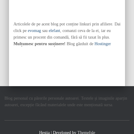
Articolele de pe acest blog pot conține linkuri prin afiliere. Dai
click pe
evomag
sau
elefant
, comanzi ceva de la ei, iar eu
primesc un procent din comandă, fără să fii taxat în plus.
Mulțumesc pentru susținere!
Blog găzduit de
Hostinger
Blog personal cu părerile personale autoarei. Textele și imaginile aparțin
autoarei, excepție făcând materialele unde este menționată sursa.
Hestia | Developed by
ThemeIsle