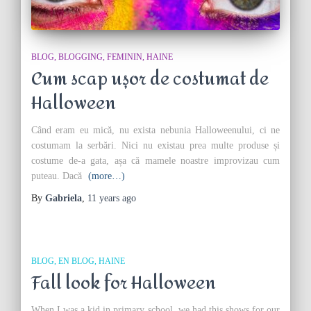
BLOG
BLOGGING
FEMININ
HAINE
Cum scap ușor de costumat de
Halloween
Când eram eu mică, nu exista nebunia Halloweenului, ci ne
costumam la serbări. Nici nu existau prea multe produse și
costume de-a gata, așa că mamele noastre improvizau cum
puteau. Dacă
(more…)
By
Gabriela
,
11 years
ago
BLOG
EN BLOG
HAINE
Fall look for Halloween
When I was a kid in primary school, we had this shows for our