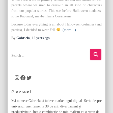
parents where we used to dress-up in all kind of characters
from our popular stories. This was before Halloween madness,
so no Rapunzel, maybe Ileana Cosânzeana.
Because today everything is all about Halloween costumes (and
parties), I decided to wear Fall
(more…)
By
Gabriela
,
12 years
ago
S
e
a
r
c
Instagram
Facebook
Twitter
h
f
Cine sunt
o
r
Mă numesc Gabriela si iubesc marketingul digital. Scriu despre
:
universul unei femei la 30 de ani: divertisment și
productivitate, într-o combinație de minimalism cu o strop de