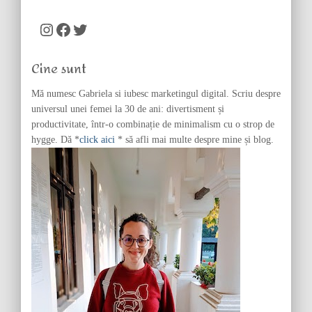
r
c
Instagram
Facebook
Twitter
h
f
Cine sunt
o
r
Mă numesc Gabriela si iubesc marketingul digital. Scriu despre
:
universul unei femei la 30 de ani: divertisment și
productivitate, într-o combinație de minimalism cu o strop de
hygge. Dă *
click aici
* să afli mai multe despre mine și blog.