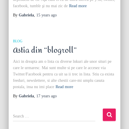
facebook, tumblr şi nu mai zic de
Read more
By
Gabriela
,
15 years
ago
BLOG
Astia din “blogroll”
Aici in dreapta am o lista cu diverse lnkuri ale unor situri pe
care le urmaresc. Mai sunt multe si pe care le accesez via
Twitter/Facebook pentru ca uit sa ii trec in lista. Stiu ca exista
feeduri, newslettere, si alte chestii care-mi umplu casuta
postala, insa nu imi place
Read more
By
Gabriela
,
17 years
ago
S
e
a