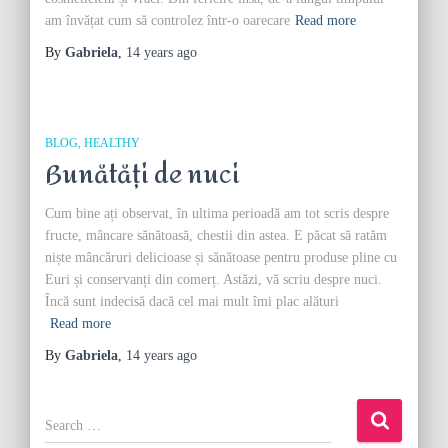
am învățat cum să controlez într-o oarecare
Read more
By
Gabriela
,
14 years
ago
BLOG
HEALTHY
Bunătăți de nuci
Cum bine ați observat, în ultima perioadă am tot scris despre
fructe, mâncare sănătoasă, chestii din astea. E păcat să ratăm
niște mâncăruri delicioase și sănătoase pentru produse pline cu
Euri și conservanți din comerț. Astăzi, vă scriu despre nuci.
Încă sunt indecisă dacă cel mai mult îmi plac alături
Read more
By
Gabriela
,
14 years
ago
S
e