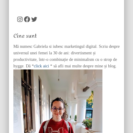
a
r
c
Instagram
Facebook
Twitter
h
f
Cine sunt
o
r
Mă numesc Gabriela si iubesc marketingul digital. Scriu despre
:
universul unei femei la 30 de ani: divertisment și
productivitate, într-o combinație de minimalism cu o strop de
hygge. Dă *
click aici
* să afli mai multe despre mine și blog.