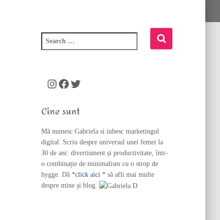
S
e
a
r
c
Instagram
Facebook
Twitter
h
f
Cine sunt
o
r
Mă numesc Gabriela si iubesc marketingul
:
digital. Scriu despre universul unei femei la
30 de ani: divertisment și productivitate, într-
o combinație de minimalism cu o strop de
hygge. Dă *
click aici
* să afli mai multe
despre mine și blog.