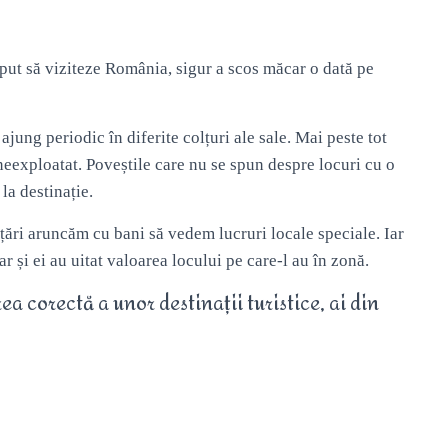
ceput să viziteze România, sigur a scos măcar o dată pe
, ajung periodic în diferite colțuri ale sale. Mai peste tot
eexploatat. Poveștile care nu se spun despre locuri cu o
la destinație.
 țări aruncăm cu bani să vedem lucruri locale speciale. Iar
r și ei au uitat valoarea locului pe care-l au în zonă.
 corectă a unor destinații turistice, ai din