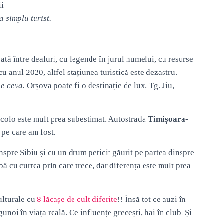
ii
a simplu turist.
sată între dealuri, cu legende în jurul numelui, cu resurse
u anul 2020, altfel stațiunea turistică este dezastru.
e ceva.
Orșova poate fi o destinație de lux. Tg. Jiu,
acolo este mult prea subestimat. Autostrada
Timișoara-
pe care am fost.
nspre Sibiu și cu un drum peticit găurit pe partea dinspre
ă cu curtea prin care trece, dar diferența este mult prea
culturale cu
8 lăcașe de cult diferite
!! Însă tot ce auzi în
noi în viața reală. Ce influențe grecești, hai în club. Și