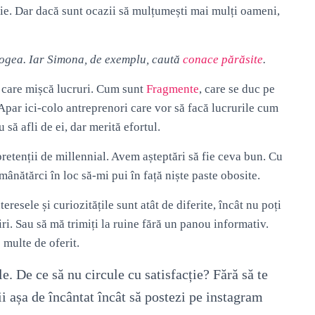
cție. Dar dacă sunt ocazii să mulțumești mai mulți oameni,
ogea.
Iar Simona, de exemplu, caută
conace părăsite
.
i care mișcă lucruri. Cum sunt
Fragmente
, care se duc pe
Apar ici-colo antreprenori care vor să facă lucrurile cum
să afli de ei, dar merită efortul.
pretenții de millennial. Avem așteptări să fie ceva bun. Cu
ânătărci în loc să-mi pui în față niște paste obosite.
eresele și curiozitățile sunt atât de diferite, încât nu poți
tiri. Sau să mă trimiți la ruine fără un panou informativ.
 multe de oferit.
e. De ce să nu circule cu satisfacție? Fără să te
fii așa de încântat încât să postezi pe instagram