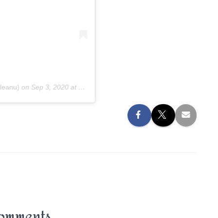
leanu)
on
Sep 3, 2020 at 8:49am PDT
omments