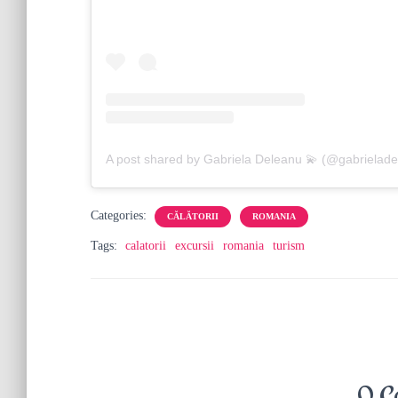
A post shared by Gabriela Deleanu 💫 (@gabrielade
Categories:
CĂLĂTORII
ROMANIA
Tags:
calatorii
excursii
romania
turism
0 C