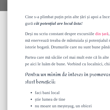
Cine s-a plimbat puțin prin alte țări și apoi a în
gură
cât potențial are locul ăsta!
Deși nu scriu constant despre excursiile
din țară
mă enervează treaba de mântuiala și potențialul n
istorie bogată. Drumurile care nu sunt bune până 
Partea care mă sâcâie cel mai mult este că în alte
pe aici le luăm de bune. Vorbind cu localnici, chia
Pentru un minim de interes în promovarea
start beneficii:
faci bani local
știe lumea de tine
nu moare un meșteșug, un obicei