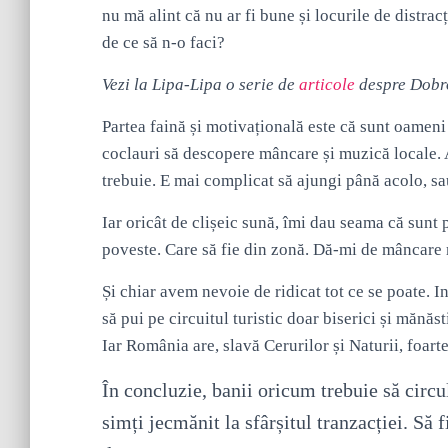
nu mă alint că nu ar fi bune și locurile de distra
de ce să n-o faci?
Vezi la Lipa-Lipa o serie de
articole
despre Dobr
Partea faină și motivațională este că sunt oamen
coclauri să descopere mâncare și muzică locale. 
trebuie. E mai complicat să ajungi până acolo, sau 
Iar oricât de clișeic sună, îmi dau seama că sunt 
poveste. Care să fie din zonă. Dă-mi de mâncare m
Și chiar avem nevoie de ridicat tot ce se poate. Int
să pui pe circuitul turistic doar biserici și mănăs
Iar România are, slavă Cerurilor și Naturii, foarte
În concluzie, banii oricum trebuie să circul
simți jecmănit la sfârșitul tranzacției. Să 