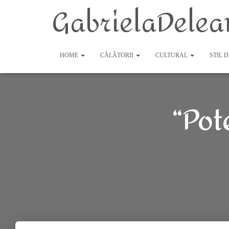
GabrielaDelea
HOME
CĂLĂTORII
CULTURAL
STIL 
“Pot