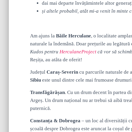
dai mai departe învățămintele altor generaț
și altele probabil, atât mi-a venit în minte c
Am ajuns la
Băile Herculane
, o localitate ampla
naturale la îndemână. Doar prețurile au legătură c
Kudos pentru
HerculaneProject
că vor să schimb
Reșița, au atâta de oferit!
Județul
Caraș-Severin
cu parcurile naturale de 
Sibiu
este unul dintre cele mai frumoase drumuri 
Transfăgărășan
. Cu un drum decent în partea di
Argeș. Un drum național nu ar trebui să aibă treab
puternică.
Constanța & Dobrogea
– un loc al diversității 
școală despre Dobrogea este aruncat la coșul de gu