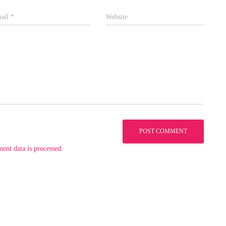
ail
*
Website
nt data is processed.