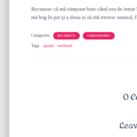
Recunosc că mă simțeam bine când ora de intrat î
mă bag în pat şi a doua zi să mă trezesc natural, f
Categories:
BUCURESTI
CORONATIMES
Tags:
questo
weekend
0 C
Leav