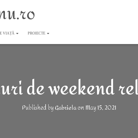
nu.ro
DE VIAȚĂ
PROIECTE
uri de weekend re
Published by
Gabriela
on
May 15, 2021