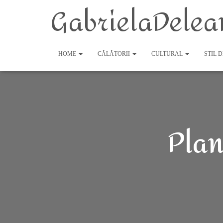
GabrielaDelea
HOME
CĂLĂTORII
CULTURAL
STIL 
Plan