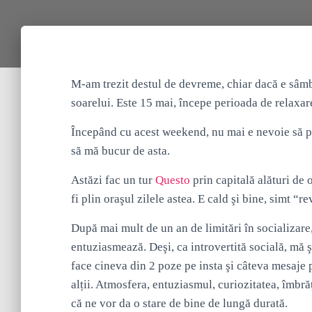
M-am trezit destul de devreme, chiar dacă e sâmbă
soarelui. Este 15 mai, începe perioada de relaxar
Începând cu acest weekend, nu mai e nevoie să 
să mă bucur de asta.
Astăzi fac un tur
Questo
prin capitală alături de
fi plin oraşul zilele astea. E cald şi bine, simt “
După mai mult de un an de limitări în socializare
entuziasmează. Deşi, ca introvertită socială, mă 
face cineva din 2 poze pe insta şi câteva mesaje p
alții. Atmosfera, entuziasmul, curiozitatea, îmbrăț
că ne vor da o stare de bine de lungă durată.