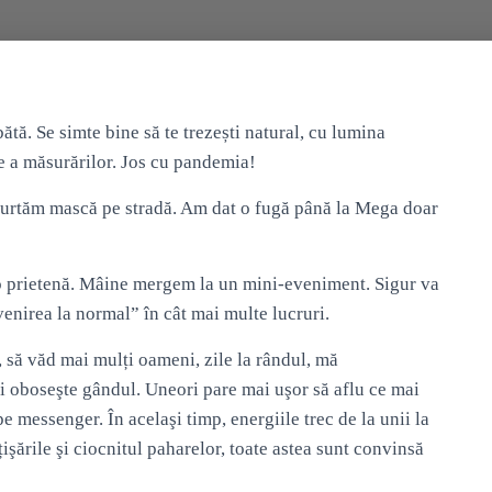
tă. Se simte bine să te trezești natural, cu lumina
e a măsurărilor. Jos cu pandemia!
purtăm mască pe stradă. Am dat o fugă până la Mega doar
 o prietenă. Mâine mergem la un mini-eveniment. Sigur va
revenirea la normal” în cât mai multe lucruri.
, să văd mai mulți oameni, zile la rândul, mă
şi oboseşte gândul. Uneori pare mai uşor să aflu ce mai
e messenger. În acelaşi timp, energiile trec de la unii la
işările şi ciocnitul paharelor, toate astea sunt convinsă