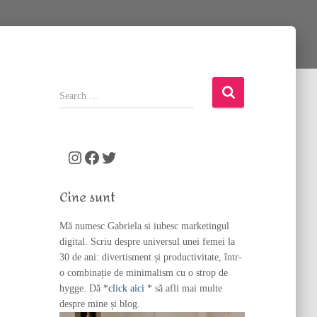
S
e
a
r
c
Instagram
Facebook
Twitter
h
f
Cine sunt
o
r
Mă numesc Gabriela si iubesc marketingul
:
digital. Scriu despre universul unei femei la
30 de ani: divertisment și productivitate, într-
o combinație de minimalism cu o strop de
hygge. Dă *
click aici
* să afli mai multe
despre mine și blog.