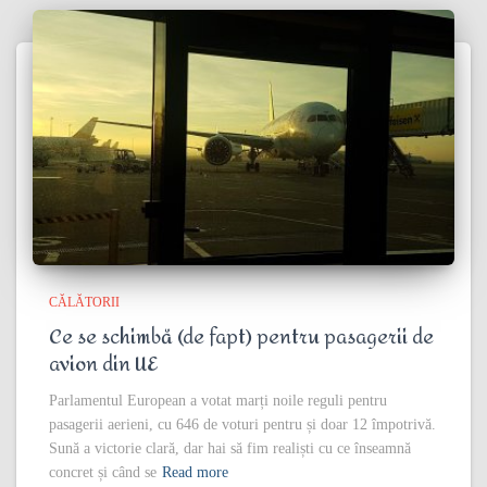
CĂLĂTORII
Ce se schimbă (de fapt) pentru pasagerii de
avion din UE
Parlamentul European a votat marți noile reguli pentru
pasagerii aerieni, cu 646 de voturi pentru și doar 12 împotrivă.
Sună a victorie clară, dar hai să fim realiști cu ce înseamnă
concret și când se
Read more