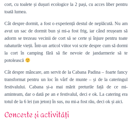
cort, cu toalete și dușuri ecologice la 2 pași, cu acces liber pentru
toată lumea.
Cât despre dormit, a fost o experiență destul de neplăcută. Nu am
avut un sac de dormit bun și mi-a fost frig, iar când reușeam să
adorm se trezeau vecinii de cort să se certe și înjure pentru toate
rahaturile vieții. Într-un articol viitor voi scrie despre cum să dormi
la cort în camping fără să fie nevoie de jandarmerie să te
potolească
Cât despre mâncare, am servit de la Cabana Padina – foarte fancy
transformat pentru un loc în vârf de munte – și de la cateringul
festivalului. Cabana și-a mai mărit preturile față de ce mi-
aminteam, dar o dată pe an e festivalul, deci e ok. La catering era
totul de la 6 lei (un jeton) în sus, nu mi-a fost rău, deci ok și aici.
Concerte și activități