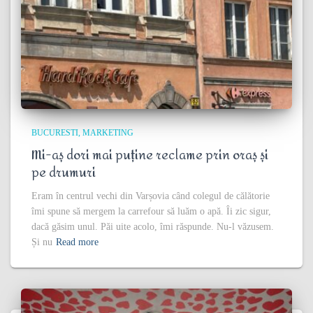
BUCURESTI
MARKETING
Mi-aș dori mai puține reclame prin oraș și
pe drumuri
Eram în centrul vechi din Varșovia când colegul de călătorie
îmi spune să mergem la carrefour să luăm o apă. Îi zic sigur,
dacă găsim unul. Păi uite acolo, îmi răspunde. Nu-l văzusem.
Și nu
Read more