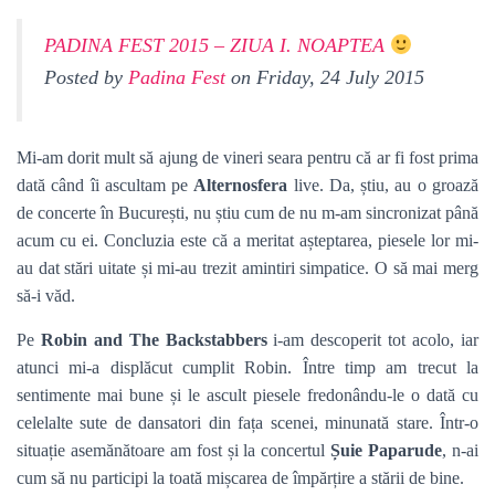
PADINA FEST 2015 – ZIUA I. NOAPTEA
Posted by
Padina Fest
on Friday, 24 July 2015
Mi-am dorit mult să ajung de vineri seara pentru că ar fi fost prima
dată când îi ascultam pe
Alternosfera
live. Da, știu, au o groază
de concerte în București, nu știu cum de nu m-am sincronizat până
acum cu ei. Concluzia este că a meritat așteptarea, piesele lor mi-
au dat stări uitate și mi-au trezit amintiri simpatice. O să mai merg
să-i văd.
Pe
Robin and The Backstabbers
i-am descoperit tot acolo, iar
atunci mi-a displăcut cumplit Robin. Între timp am trecut la
sentimente mai bune și le ascult piesele fredonându-le o dată cu
celelalte sute de dansatori din fața scenei, minunată stare. Într-o
situație asemănătoare am fost și la concertul
Șuie Paparude
, n-ai
cum să nu participi la toată mișcarea de împărțire a stării de bine.