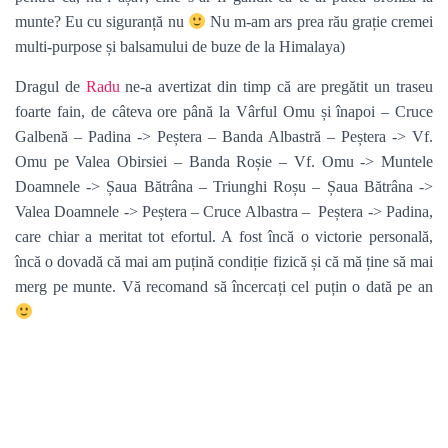
munte? Eu cu siguranță nu
Nu m-am ars prea rău grație cremei
multi-purpose și balsamului de buze de la Himalaya)
Dragul de
Radu
ne-a avertizat din timp că are pregătit un traseu
foarte fain, de câteva ore până la Vârful Omu și înapoi – Cruce
Galbenă – Padina -> Peștera – Banda Albastră – Peștera -> Vf.
Omu pe Valea Obirsiei – Banda Roșie – Vf. Omu -> Muntele
Doamnele -> Șaua Bătrâna – Triunghi Roșu – Șaua Bătrâna ->
Valea Doamnele -> Peștera – Cruce Albastra – Peștera -> Padina,
care chiar a meritat tot efortul. A fost încă o victorie personală,
încă o dovadă că mai am puțină condiție fizică și că mă ține să mai
merg pe munte. Vă recomand să încercați cel puțin o dată pe an