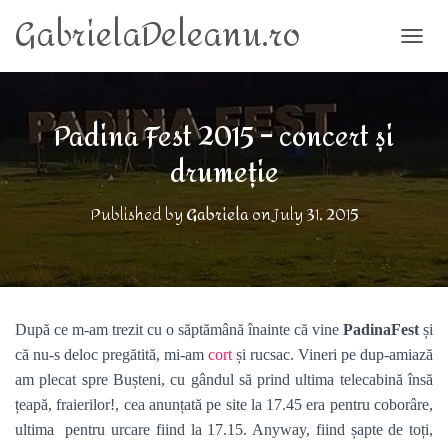
GabrielaDeleanu.ro
TOGG
Padina Fest 2015 – concert și
drumeție
Published by
Gabriela
on
July 31, 2015
După ce m-am trezit cu o săptămână înainte că vine
PadinaFest
și
că nu-s deloc pregătită, mi-am
cort
și rucsac. Vineri pe dup-amiază
am plecat spre Bușteni, cu gândul să prind ultima
telecabină însă
țeapă, fraierilor!, cea anunțată pe site la 17.45 era pentru coborâre,
ultima pentru urcare fiind la 17.15. Anyway, fiind șapte de toți,