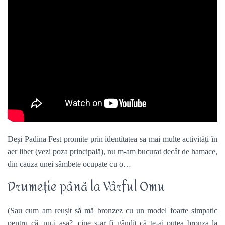
Deși Padina Fest promite prin identitatea sa mai multe activități în
aer liber (vezi poza principală), nu m-am bucurat decât de hamace,
din cauza unei sâmbete ocupate cu o…
Drumeție până la Vârful Omu
(Sau cum am reușit să mă bronzez cu un model foarte simpatic
pentru că, nu-i așa?, cine s-ar fi gândit că te-ai putea bronza la