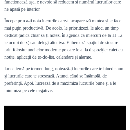
funcționează așa, e nevoie să reducem și numărul lucrurilor care
ne apasă pe interior.
Începe prin a-ți nota lucrurile care-ți acaparează mintea și te face
mai puțin productiv/ă. De acolo, le prioritizezi, le aloci un timp
dedicat (adică chiar să-ți notezi în agendă că miercuri de la 11-12
te ocupi de x) sau delegi altcuiva. Eliberează spațiul de stocare
prin folosire uneltelor moderne pe care le ai la dispoziție: caiet cu
notițe, aplicații de to-do-list, calendare și alarme.
Iar ca temă pe termen lung, notează-ți lucrurile care te binedispun
și lucrurile care te stresează. Atunci când se întâmplă, de
preferință. Apoi, lucrează de a maximiza lucrurile bune și a le
minimiza pe cele negative.