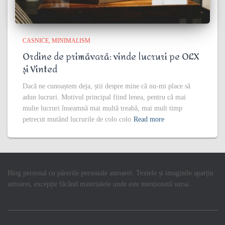
CASNICE
MINIMALISM
Ordine de primăvară: vinde lucruri pe OLX
și Vinted
Dacă ne cunoaștem deja, știi despre mine că nu-mi place să
adun lucruri. Motivul principal fiind lenea, pentru că mai
multe lucruri înseamnă mai multă treabă, mai mult timp
petrecut mutând lucrurile de colo colo
Read more
Blog personal cu părerile personale autoarei. Textele și imaginile aparțin
autoarei, excepție făcând materialele unde este menționată sursa.