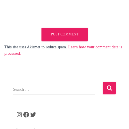
This site uses Akismet to reduce spam.
Learn how your comment data is
processed.
S
e
a
r
c
Instagram
Facebook
Twitter
h
f