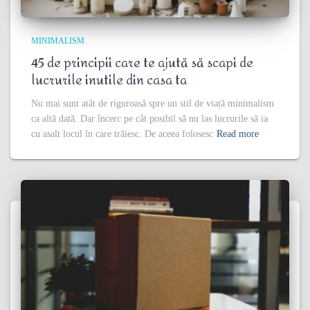
MINIMALISM
45 de principii care te ajută să scapi de
lucrurile inutile din casa ta
Nu mai sunt atât de riguroasă spre un stil de viață minimalism
ca altă dată. Dar încerc pe cât posibil să nu las lucrurile să ia
cu asalt locul în care trăiesc. De aceea folosesc
Read more