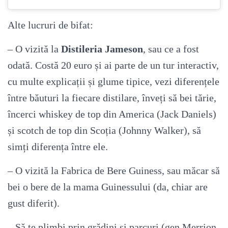
Alte lucruri de bifat:
– O vizită la
Distileria Jameson
, sau ce a fost
odată. Costă 20 euro și ai parte de un tur interactiv,
cu multe explicații și glume tipice, vezi diferențele
între băuturi la fiecare distilare, înveți să bei tărie,
încerci whiskey de top din America (Jack Daniels)
și scotch de top din Scoția (Johnny Walker), să
simți diferența între ele.
– O vizită la Fabrica de Bere Guiness, sau măcar să
bei o bere de la mama Guinessului (da, chiar are
gust diferit).
– Să te plimbi prin grădini și parcuri (gen Merrion