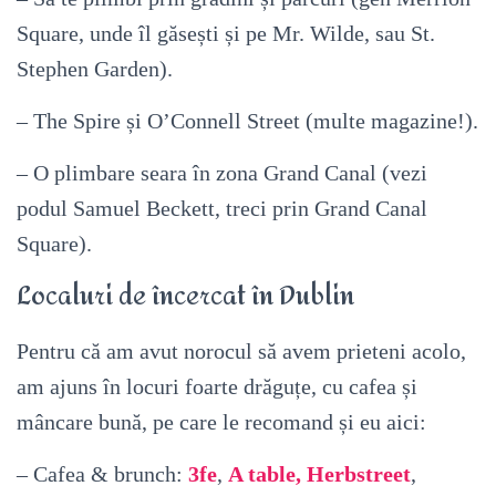
Square, unde îl găsești și pe Mr. Wilde, sau St.
Stephen Garden).
– The Spire și
O’Connell Street
(multe magazine!).
– O plimbare seara în zona Grand Canal (vezi
podul Samuel Beckett, treci prin Grand Canal
Square).
Localuri de încercat în Dublin
Pentru că am avut norocul să avem prieteni acolo,
am ajuns în locuri foarte drăguțe, cu cafea și
mâncare bună, pe care le recomand și eu aici:
– Cafea & brunch:
3fe
,
A table,
Herbstreet
,