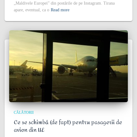
„Maldivele Europei” din postările de pe Instagram. Tirana
apare, eventual, ca o
Read more
CĂLĂTORII
Ce se schimbă (de fapt) pentru pasagerii de
avion din UE