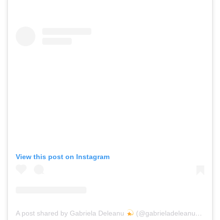
View this post on Instagram
A post shared by Gabriela Deleanu
(@gabrieladeleanu)
on
De