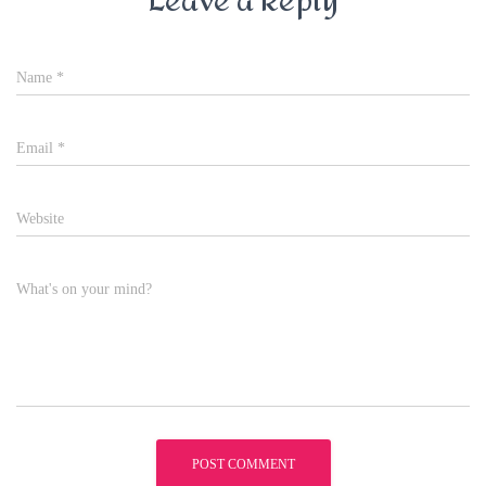
Leave a Reply
Name
*
Email
*
Website
What's on your mind?