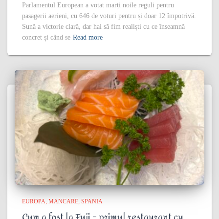
Parlamentul European a votat marți noile reguli pentru
pasagerii aerieni, cu 646 de voturi pentru și doar 12 împotrivă.
Sună a victorie clară, dar hai să fim realiști cu ce înseamnă
concret și când se
Read more
EUROPA
MANCARE
SPANIA
Cum a fost la Fuji – primul restaurant cu