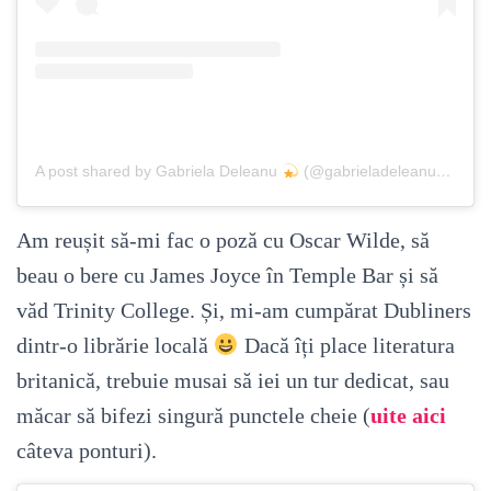
A post shared by Gabriela Deleanu
(@gabrieladeleanu)
on
Dec
Am reușit să-mi fac o poză cu Oscar Wilde, să
beau o bere cu James Joyce în Temple Bar și să
văd Trinity College. Și, mi-am cumpărat Dubliners
dintr-o librărie locală
Dacă îți place literatura
britanică, trebuie musai să iei un tur dedicat, sau
măcar să bifezi singură punctele cheie (
uite aici
câteva ponturi).