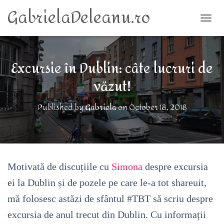
GabrielaDeleanu.ro
TOGG
Excursie în Dublin: câte lucruri de
văzut!
Published by
Gabriela
on
October 18, 2018
Motivată de discuțiile cu
Simona
despre excursia
ei la Dublin și de pozele pe care le-a tot shareuit,
mă folosesc astăzi de sfântul #TBT să scriu despre
excursia de anul trecut din Dublin. Cu informații