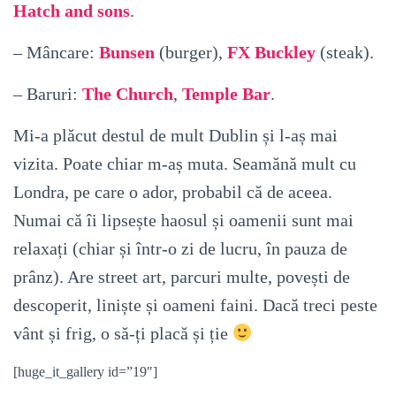
Hatch and sons
.
– Mâncare:
Bunsen
(burger),
FX Buckley
(steak).
– Baruri:
The Church
,
Temple Bar
.
Mi-a plăcut destul de mult Dublin și l-aș mai
vizita. Poate chiar m-aș muta. Seamănă mult cu
Londra, pe care o ador, probabil că de aceea.
Numai că îi lipsește haosul și oamenii sunt mai
relaxați (chiar și într-o zi de lucru, în pauza de
prânz). Are street art, parcuri multe, povești de
descoperit, liniște și oameni faini. Dacă treci peste
vânt și frig, o să-ți placă și ție
[huge_it_gallery id=”19″]