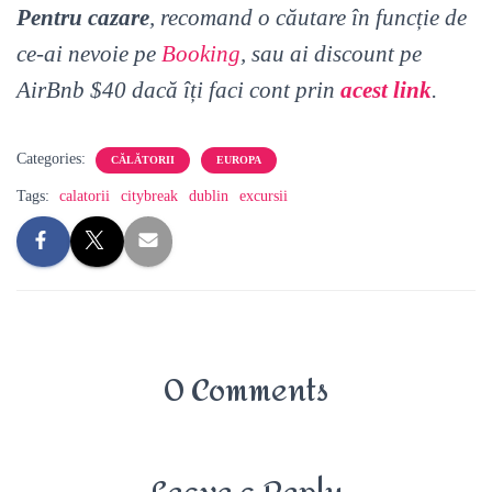
Pentru cazare
, recomand o căutare în funcție de
ce-ai nevoie pe
Booking
, sau ai discount pe
AirBnb $40 dacă îți faci cont prin
acest link
.
Categories:
CĂLĂTORII
EUROPA
Tags:
calatorii
citybreak
dublin
excursii
0 Comments