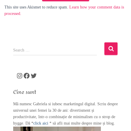
This site uses Akismet to reduce spam.
Learn how your comment data is
processed.
S
e
a
r
c
Instagram
Facebook
Twitter
h
f
Cine sunt
o
r
Mă numesc Gabriela si iubesc marketingul digital. Scriu despre
:
universul unei femei la 30 de ani: divertisment și
productivitate, într-o combinație de minimalism cu o strop de
hygge. Dă *
click aici
* să afli mai multe despre mine și blog.