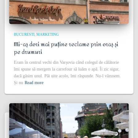
BUCURESTI
MARKETING
Mi-aș dori mai puține reclame prin oraș și
pe drumuri
Eram în centrul vechi din Varșovia când colegul de călătorie
îmi spune să mergem la carrefour să luăm o apă. Îi zic sigur,
dacă găsim unul. Păi uite acolo, îmi răspunde. Nu-l văzusem.
Și nu
Read more