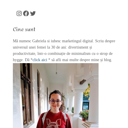
r
c
Instagram
Facebook
Twitter
h
f
Cine sunt
o
r
Mă numesc Gabriela si iubesc marketingul digital. Scriu despre
:
universul unei femei la 30 de ani: divertisment și
productivitate, într-o combinație de minimalism cu o strop de
hygge. Dă *
click aici
* să afli mai multe despre mine și blog.