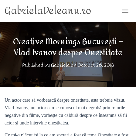
GabrielaDeleanu.ro
TOGG
Creative Mornings București –
Vlad Ivanov despre Onestitate
Published by
Gabriela
on
October 26, 2018
Un actor care să vorbească despre onestitate, asta trebuie văzut.
Vlad Ivanov, un actor care e cunoscut mai degrabă prin rolurile
negative din filme, vorbește cu căldură despre ce înseamnă să fii
actor și unde intervine onestitatea.
Ce mi-a plăcut (și la ce am sperat) a fost că tema Onestitate a fost