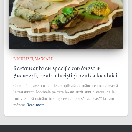
BUCURESTI
MANCARE
Restaurante cu specific românesc în
București, pentru turiști și pentru localnici
Ca români, avem o relație complicată cu mâncarea românească
la restaurant. Motivele pe care le-am auzit sunt diverse: de la
„nu vreau să mănânc în oraș ceva ce pot să fac acasă” la „am
mâncat
Read more