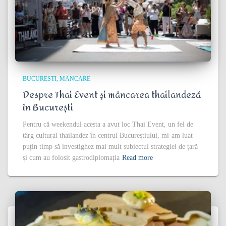
BUCURESTI
MANCARE
Despre Thai Event și mâncarea thailandeză
în București
Pentru că weekendul acesta a avut loc Thai Event, un fel de
târg cultural thailandez în centrul Bucureștiului, mi-am luat
puțin timp să investighez mai mult subiectul strategiei de țară
și cum au folosit gastrodiplomația
Read more