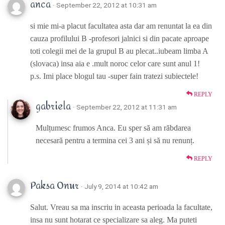
anca
· September 22, 2012 at 10:31 am
si mie mi-a placut facultatea asta dar am renuntat la ea din
cauza profilului B -profesori jalnici si din pacate aproape
toti colegii mei de la grupul B au plecat..iubeam limba A
(slovaca) insa aia e .mult noroc celor care sunt anul 1!
p.s. Imi place blogul tau -super fain tratezi subiectele!
REPLY
gabriela
· September 22, 2012 at 11:31 am
Mulțumesc frumos Anca. Eu sper să am răbdarea
necesară pentru a termina cei 3 ani și să nu renunț.
REPLY
Paksa Onur
· July 9, 2014 at 10:42 am
Salut. Vreau sa ma inscriu in aceasta perioada la facultate,
insa nu sunt hotarat ce specializare sa aleg. Ma puteti