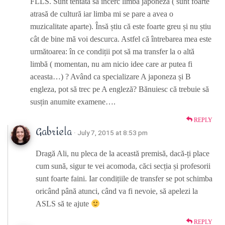
FLLS. Sunt tentată să încerc limba japoneză ( sunt foarte
atrasă de cultură iar limba mi se pare a avea o
muzicalitate aparte). Însă știu că este foarte greu și nu știu
cât de bine mă voi descurca. Astfel că întrebarea mea este
următoarea: în ce condiții pot să ma transfer la o altă
limbă ( momentan, nu am nicio idee care ar putea fi
aceasta…) ? Având ca specializare A japoneza și B
engleza, pot să trec pe A engleză? Bănuiesc că trebuie să
susțin anumite examene….
REPLY
Gabriela
· July 7, 2015 at 8:53 pm
Dragă Ali, nu pleca de la această premisă, dacă-ți place
cum sună, sigur te vei acomoda, căci secția și profesorii
sunt foarte faini. Iar condițiile de transfer se pot schimba
oricând până atunci, când va fi nevoie, să apelezi la
ASLS să te ajute
REPLY