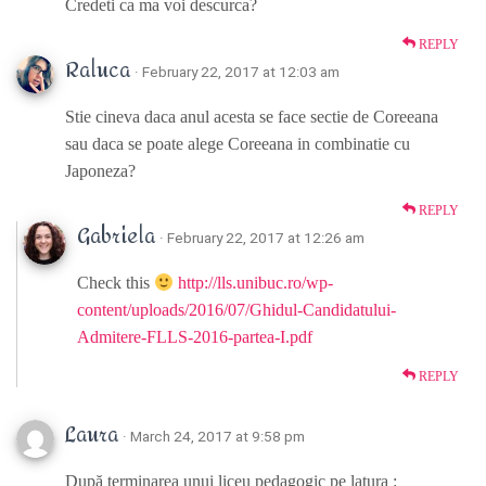
Credeti ca ma voi descurca?
REPLY
Raluca
· February 22, 2017 at 12:03 am
Stie cineva daca anul acesta se face sectie de Coreeana
sau daca se poate alege Coreeana in combinatie cu
Japoneza?
REPLY
Gabriela
· February 22, 2017 at 12:26 am
Check this
http://lls.unibuc.ro/wp-
content/uploads/2016/07/Ghidul-Candidatului-
Admitere-FLLS-2016-partea-I.pdf
REPLY
Laura
· March 24, 2017 at 9:58 pm
După terminarea unui liceu pedagogic pe latura :