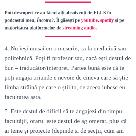
Poți descoperi ce au făcut alți absolvenți de FLLS în
podcastul meu,
Încotro?
. Îl găsești pe
youtube
,
spotify
și pe
majoritatea platformelor de
streaming audio
.
4. Nu ieși musai cu o meserie, ca la medicină sau
politehnică. Poți fi profesor sau, dacă ești destul de
bun – traducător/interpret. Partea bună este că te
poți angaja oriunde e nevoie de cineva care să știe
limba străină pe care o știi tu, de aceea iubesc eu
facultatea asta.
5. Este destul de dificil să te angajezi din timpul
facultății, orarul este destul de aglomerat, plus că
ai teme și proiecte (depinde și de secții, cum am