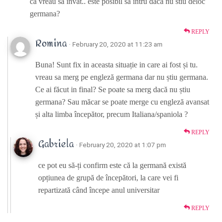
ca vreau sa invat.. este posibil sa intru daca nu stiu deloc
germana?
REPLY
Romina
· February 20, 2020 at 11:23 am
Buna! Sunt fix in aceasta situație in care ai fost și tu.
vreau sa merg pe engleză germana dar nu știu germana.
Ce ai făcut in final? Se poate sa merg dacă nu știu
germana? Sau măcar se poate merge cu engleză avansat
și alta limba începător, precum Italiana/spaniola ?
REPLY
Gabriela
· February 20, 2020 at 1:07 pm
ce pot eu să-ți confirm este că la germană există
opțiunea de grupă de începători, la care vei fi
repartizată când începe anul universitar
REPLY