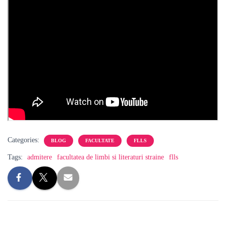
Categories:
BLOG
FACULTATE
FLLS
Tags:
admitere
facultatea de limbi si literaturi straine
flls