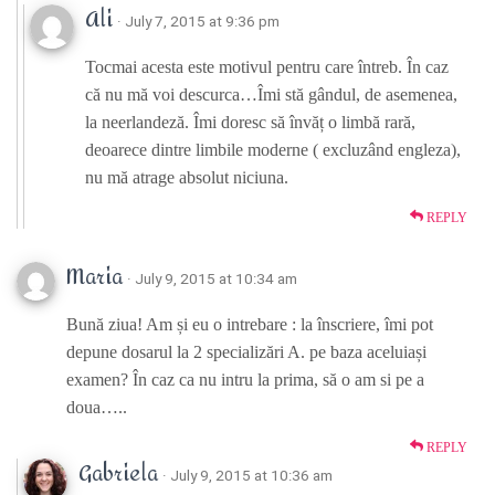
Ali
· July 7, 2015 at 9:36 pm
Tocmai acesta este motivul pentru care întreb. În caz
că nu mă voi descurca…Îmi stă gândul, de asemenea,
la neerlandeză. Îmi doresc să învăț o limbă rară,
deoarece dintre limbile moderne ( excluzând engleza),
nu mă atrage absolut niciuna.
REPLY
Maria
· July 9, 2015 at 10:34 am
Bună ziua! Am și eu o intrebare : la înscriere, îmi pot
depune dosarul la 2 specializări A. pe baza aceluiași
examen? În caz ca nu intru la prima, să o am si pe a
doua…..
REPLY
Gabriela
· July 9, 2015 at 10:36 am