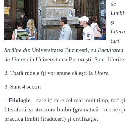
de
Limbi
și
Litera
turi
Străine din
Universitatea București, nu
Facultatea
de Litere
din Universitatea București. Sunt diferite.
2. Toată rudele îți vor spune că ești la
Litere
.
3. Sunt 4 secții:
–
Filologie
– care îți cere cel mai mult timp, faci și
literatură, și structura limbii (gramatică – teorie) și
practica limbii (traduceri) și civilizație.