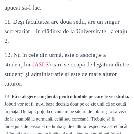
apucat să-l fac.
11. Deși facultatea are două sedii, are un singur
secretariat – în clădirea de la Universitate, la etajul
2.
12. Nu în cele din urmă, este o asociație a
studenților (
ASLS
) care se ocupă de legătura dintre
studenți și administrație și este de mare ajutor
tuturor.
13.
Fă o alegere conștientă pentru limbile pe care le vei studia.
Joburi vor tot fi, nu-ți baza decizia doar pe ce zic unii că se caută
în piață. De fapt, poți da o căutare pe siteuri de joburi și o să vezi
de la spaniolă la germană, cehă sau coreeană. Trebuie să fii
îndeajuns de pasionat de limba și de cultura respectivă astfel încât
să înveți tot ce se poate învăța. Apoi, alegi tu cum îți vei folosi