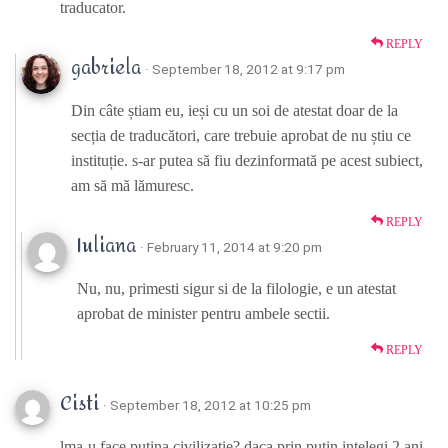
traducator.
REPLY
gabriela
· September 18, 2012 at 9:17 pm
Din câte știam eu, ieși cu un soi de atestat doar de la
secția de traducători, care trebuie aprobat de nu știu ce
instituție. s-ar putea să fiu dezinformată pe acest subiect,
am să mă lămuresc.
REPLY
Iuliana
· February 11, 2014 at 9:20 pm
Nu, nu, primesti sigur si de la filologie, e un atestat
aprobat de minister pentru ambele sectii.
REPLY
Cisti
· September 18, 2012 at 10:25 pm
lma-u face putina civilizatie? daca prin putin intelegi 2 ani