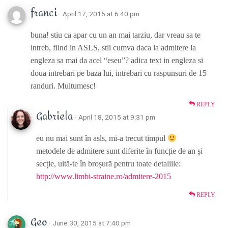
franci
· April 17, 2015 at 6:40 pm
buna! stiu ca apar cu un an mai tarziu, dar vreau sa te
intreb, fiind in ASLS, stii cumva daca la admitere la
engleza sa mai da acel “eseu”? adica text in engleza si
doua intrebari pe baza lui, intrebari cu raspunsuri de 15
randuri. Multumesc!
REPLY
Gabriela
· April 18, 2015 at 9:31 pm
eu nu mai sunt în asls, mi-a trecut timpul
metodele de admitere sunt diferite în funcție de an și
secție, uită-te în broșură pentru toate detaliile:
http://www.limbi-straine.ro/admitere-2015
REPLY
Geo
· June 30, 2015 at 7:40 pm